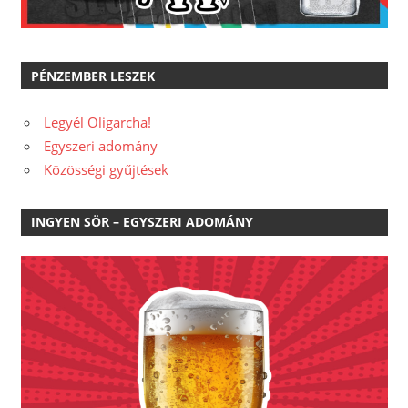
PÉNZEMBER LESZEK
Legyél Oligarcha!
Egyszeri adomány
Közösségi gyűjtések
INGYEN SÖR – EGYSZERI ADOMÁNY