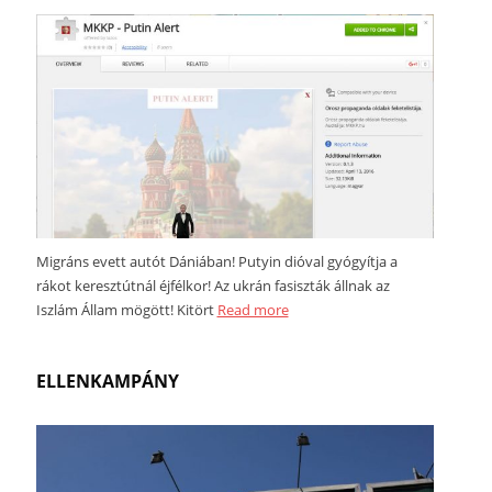
Migráns evett autót Dániában! Putyin dióval gyógyítja a
rákot keresztútnál éjfélkor! Az ukrán fasiszták állnak az
Iszlám Állam mögött! Kitört
Read more
ELLENKAMPÁNY