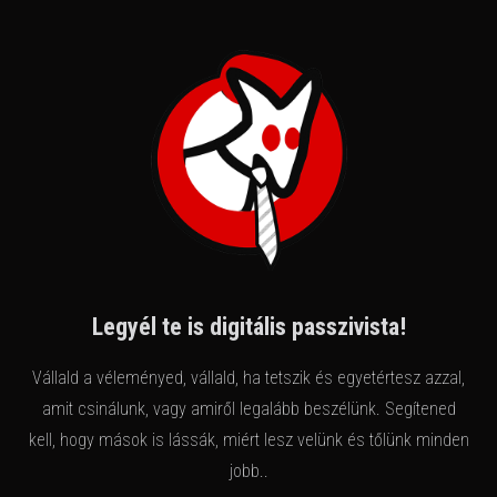
Legyél te is digitális passzivista!
Vállald a véleményed, vállald, ha tetszik és egyetértesz azzal,
amit csinálunk, vagy amiről legalább beszélünk. Segítened
kell, hogy mások is lássák, miért lesz velünk és tőlünk minden
jobb..