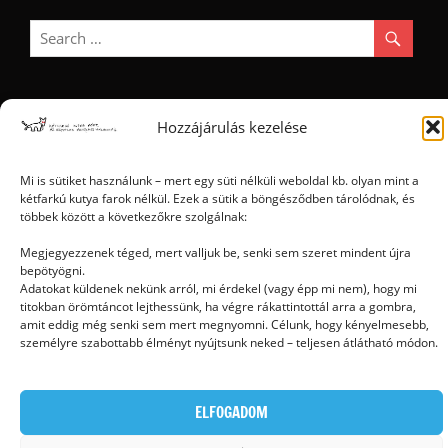
Hozzájárulás kezelése
Ⓒ 2006 - 2026 - Magyar Kétfarkú Kutya Párt - Minden jog fenntartva
Mi is sütiket használunk – mert egy süti nélküli weboldal kb. olyan mint a
kétfarkú kutya farok nélkül. Ezek a sütik a böngésződben tárolódnak, és
többek között a következőkre szolgálnak:
Megjegyezzenek téged, mert valljuk be, senki sem szeret mindent újra
bepötyögni.
Adatokat küldenek nekünk arról, mi érdekel (vagy épp mi nem), hogy mi
titokban örömtáncot lejthessünk, ha végre rákattintottál arra a gombra,
amit eddig még senki sem mert megnyomni. Célunk, hogy kényelmesebb,
személyre szabottabb élményt nyújtsunk neked – teljesen átlátható módon.
ELFOGADOM