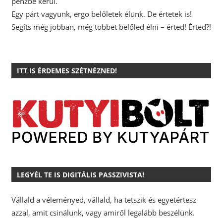
pénzbe kerül.
Egy párt vagyunk, ergo belőletek élünk. De értetek is!
Segíts még jobban, még többet belőled élni – érted! Érted?!
ITT IS ÉRDEMES SZÉTNÉZNED!
LEGYÉL TE IS DIGITÁLIS PASSZIVISTA!
Vállald a véleményed, vállald, ha tetszik és egyetértesz
azzal, amit csinálunk, vagy amiről legalább beszélünk.