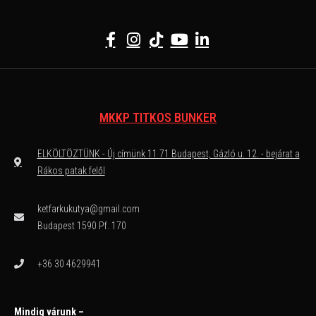
MKKP TITKOS BUNKER
ELKÖLTÖZTÜNK - Új címünk 11 71 Budapest, Gázló u. 12. - bejárat a
Rákos patak felől
ketfarkukutya@gmail.com
Budapest 1590 Pf. 170
+36 30 4629941
Mindig várunk –