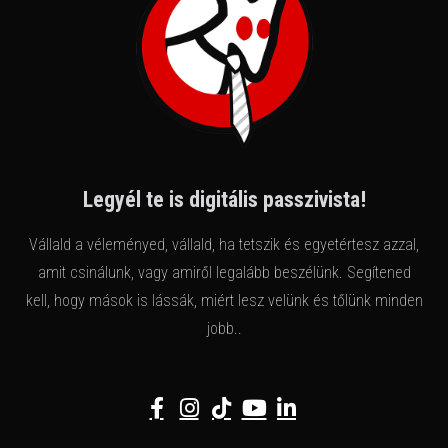
Legyél te is digitális passzivista!
Vállald a véleményed, vállald, ha tetszik és egyetértesz azzal,
amit csinálunk, vagy amiről legalább beszélünk. Segítened
kell, hogy mások is lássák, miért lesz velünk és tőlünk minden
jobb..