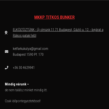
MKKP TITKOS BUNKER
ELKÖLTÖZTÜNK - Új címünk 11 71 Budapest, Gázló u. 12. - bejárat a
Rákos patak felől
ketfarkukutya@gmail.com
Budapest 1590 Pf. 170
+36 30 4629941
Mindig várunk –
de nem találsz minket mindig itt.
Csak időpontegyeztetéssel!