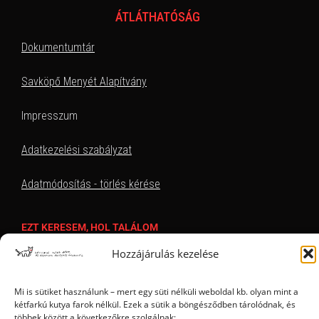
ÁTLÁTHATÓSÁG
Dokumentumtár
Savköpő Menyét Alapítvány
Impresszum
Adatkezelési szabályzat
Adatmódosítás - törlés kérése
EZT KERESEM, HOL TALÁLOM
Hozzájárulás kezelése
Mi is sütiket használunk – mert egy süti nélküli weboldal kb. olyan mint a
kétfarkú kutya farok nélkül. Ezek a sütik a böngésződben tárolódnak, és
többek között a következőkre szolgálnak: