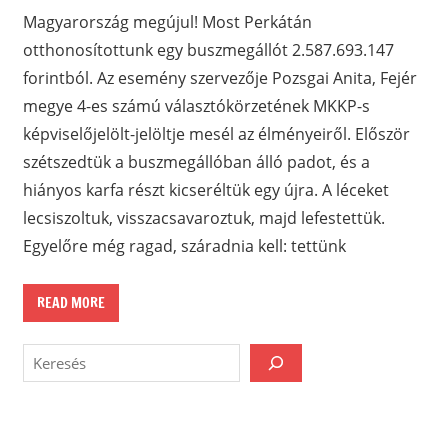
Magyarország megújul! Most Perkátán
otthonosítottunk egy buszmegállót 2.587.693.147
forintból. Az esemény szervezője Pozsgai Anita, Fejér
megye 4-es számú választókörzetének MKKP-s
képviselőjelölt-jelöltje mesél az élményeiről. Először
szétszedtük a buszmegállóban álló padot, és a
hiányos karfa részt kicseréltük egy újra. A léceket
lecsiszoltuk, visszacsavaroztuk, majd lefestettük.
Egyelőre még ragad, száradnia kell: tettünk
READ MORE