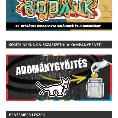
SEGÍTS NEKÜNK VISSZAFIZETNI A KAMPÁNYPÉNZT!
PÉNZEMBER LESZEK