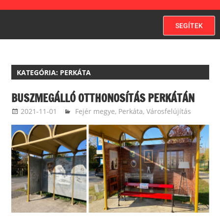
SEGÍTEK
KATEGÓRIA:
PERKÁTA
BUSZMEGÁLLÓ OTTHONOSÍTÁS PERKÁTÁN
2021-11-01
ketfarkukutya
Fejér megye
,
Perkáta
,
Városfelújítás