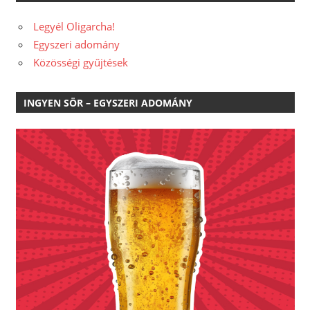
Legyél Oligarcha!
Egyszeri adomány
Közösségi gyűjtések
INGYEN SÖR – EGYSZERI ADOMÁNY