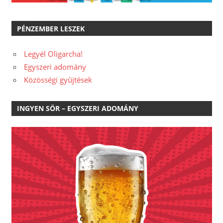
PÉNZEMBER LESZEK
Legyél Oligarcha!
Egyszeri adomány
Közösségi gyűjtések
INGYEN SÖR – EGYSZERI ADOMÁNY