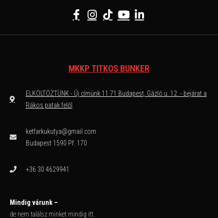
MKKP TITKOS BUNKER
ELKÖLTÖZTÜNK - Új címünk 11 71 Budapest, Gázló u. 12. - bejárat a
Rákos patak felől
ketfarkukutya@gmail.com
Budapest 1590 Pf. 170
+36 30 4629941
Mindig várunk –
de nem találsz minket mindig itt.