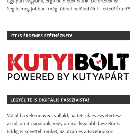
Egy párt vagyunk, ergo belőletek élünk. De értetek is!
Segíts még jobban, még többet belőled élni – érted! Érted?!
ITT IS ÉRDEMES SZÉTNÉZNED!
LEGYÉL TE IS DIGITÁLIS PASSZIVISTA!
Vállald a véleményed, vállald, ha tetszik és egyetértesz
azzal, amit csinálunk, vagy amiről legalább beszélünk.
Eddig is követtél minket, az utcán és a Facebookon