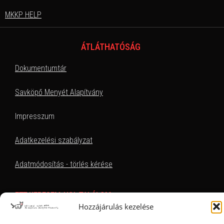
MKKP HELP
ÁTLÁTHATÓSÁG
Dokumentumtár
Savköpő Menyét Alapítvány
Impresszum
Adatkezelési szabályzat
Adatmódosítás - törlés kérése
EZT KERESEM, HOL TALÁLOM
Hozzájárulás kezelése