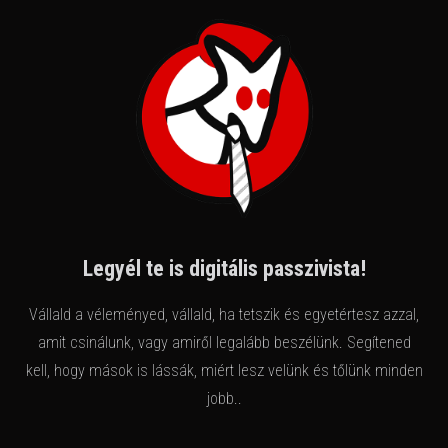
Legyél te is digitális passzivista!
Vállald a véleményed, vállald, ha tetszik és egyetértesz azzal,
amit csinálunk, vagy amiről legalább beszélünk. Segítened
kell, hogy mások is lássák, miért lesz velünk és tőlünk minden
jobb..