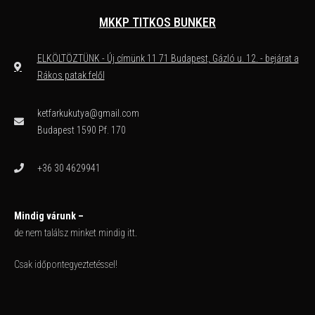
MKKP TITKOS BUNKER
ELKÖLTÖZTÜNK - Új címünk 11 71 Budapest, Gázló u. 12. - bejárat a
Rákos patak felől
ketfarkukutya@gmail.com
Budapest 1590 Pf. 170
+36 30 4629941
Mindig várunk –
de nem találsz minket mindig itt.
Csak időpontegyeztetéssel!