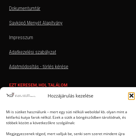
Dokumentumtár
Savköpő Menyét Alapítvány
Impresszum
Adatkezelési szabályzat
Adatmódosítás - törlés kérése
EZT KERESEM, HOL TALÁLOM
Hozzájárulás kezelése
Mi is sütiket használunk – mert egy süti nélküli weboldal kb. olyan mint a
kétfarkú kutya farok nélkül. Ezek a sütik a böngésződben tárolódnak, és
többek között a következőkre szolgálnak:
Megjegyezzenek téged, mert valljuk be, senki sem szeret mindent újra