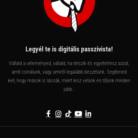
Legyél te is digitális passzivista!
Vállald a véleményed, vállald, ha tetszik és egyetértesz azzal,
amit csinálunk, vagy amiről legalább beszélünk. Segítened
kell, hogy mások is lássák, miért lesz velünk és tőlünk minden
jobb..