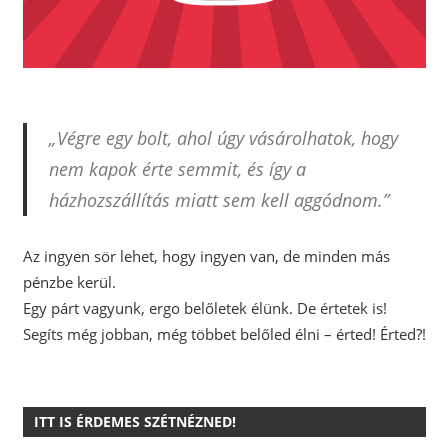
„Végre egy bolt, ahol úgy vásárolhatok, hogy
nem kapok érte semmit, és így a
házhozszállítás miatt sem kell aggódnom.”
Az ingyen sör lehet, hogy ingyen van, de minden más
pénzbe kerül.
Egy párt vagyunk, ergo belőletek élünk. De értetek is!
Segíts még jobban, még többet belőled élni – érted! Érted?!
ITT IS ÉRDEMES SZÉTNÉZNED!