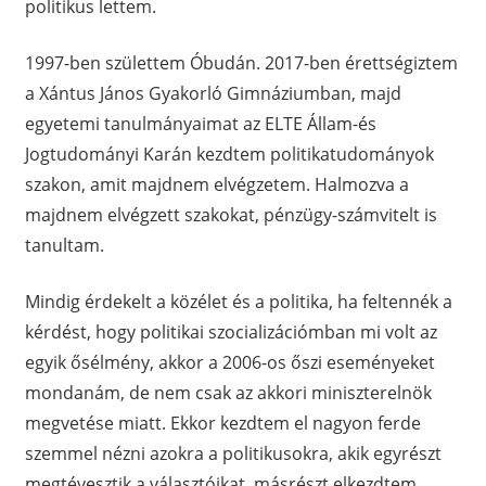
politikus lettem.
1997-ben születtem Óbudán. 2017-ben érettségiztem
a Xántus János Gyakorló Gimnáziumban, majd
egyetemi tanulmányaimat az ELTE Állam-és
Jogtudományi Karán kezdtem politikatudományok
szakon, amit majdnem elvégzetem. Halmozva a
majdnem elvégzett szakokat, pénzügy-számvitelt is
tanultam.
Mindig érdekelt a közélet és a politika, ha feltennék a
kérdést, hogy politikai szocializációmban mi volt az
egyik ősélmény, akkor a 2006-os őszi eseményeket
mondanám, de nem csak az akkori miniszterelnök
megvetése miatt. Ekkor kezdtem el nagyon ferde
szemmel nézni azokra a politikusokra, akik egyrészt
megtévesztik a választóikat, másrészt elkezdtem