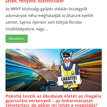
játék, fenyőfa, szaloncukor
Az MKKP közösségi gyűjtés oldalán összegyűlt
adományok néha meghaladják az általunk kijelölt
szintet. Sajnos ilyenkor sem költjük floridai
tövábbképzésre, vagy ...
Bővebben
Pokollá teszik az óbudaiak életét az illegális
gyorsulási versenyek – az önkormányzat
tehetetlen, de akkor mi lehet a megoldás?