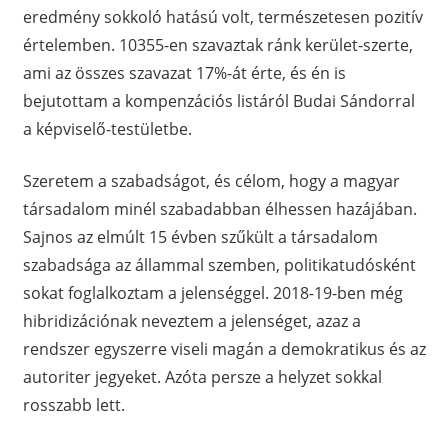
eredmény sokkoló hatású volt, természetesen pozitív
értelemben. 10355-en szavaztak ránk kerület-szerte,
ami az összes szavazat 17%-át érte, és én is
bejutottam a kompenzációs listáról Budai Sándorral
a képviselő-testületbe.
Szeretem a szabadságot, és célom, hogy a magyar
társadalom minél szabadabban élhessen hazájában.
Sajnos az elmúlt 15 évben szűkült a társadalom
szabadsága az állammal szemben, politikatudósként
sokat foglalkoztam a jelenséggel. 2018-19-ben még
hibridizációnak neveztem a jelenséget, azaz a
rendszer egyszerre viseli magán a demokratikus és az
autoriter jegyeket. Azóta persze a helyzet sokkal
rosszabb lett.