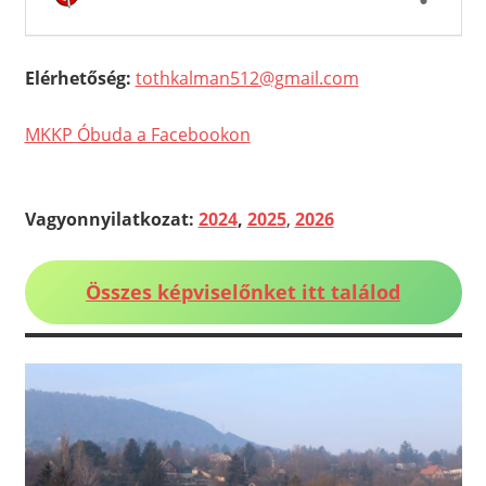
Elérhetőség:
tothkalman512@gmail.com
MKKP Óbuda a Facebookon
Vagyonnyilatkozat:
2024
,
2025
,
2026
Összes képviselőnket itt találod