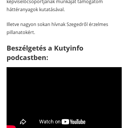
képviselőcsoportjának munkáját támogatom
háttéranyagok kutatásával.
Illetve nagyon sokan hívnak Szegedről érzelmes
pillanatokért.
Beszélgetés a Kutyinfo
podcastben: