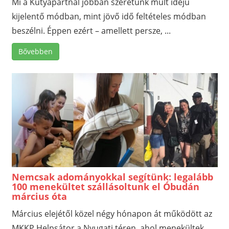
Mi a Kutyapártnál jobban szeretünk múlt idejű
kijelentő módban, mint jövő idő feltételes módban
beszélni. Éppen ezért – amellett persze, ...
Bővebben
Nemcsak adományokkal segítünk: legalább
100 menekültet szállásoltunk el Óbudán
március óta
Március elejétől közel négy hónapon át működött az
MKKP Helpsátor a Nyugati téren, ahol menekültek