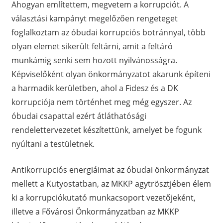
Ahogyan említettem, megvetem a korrupciót. A
választási kampányt megelőzően rengeteget
foglalkoztam az óbudai korrupciós botránnyal, több
olyan elemet sikerült feltárni, amit a feltáró
munkámig senki sem hozott nyilvánosságra.
Képviselőként olyan önkormányzatot akarunk építeni
a harmadik kerületben, ahol a Fidesz és a DK
korrupciója nem történhet meg még egyszer. Az
óbudai csapattal ezért átláthatósági
rendelettervezetet készítettünk, amelyet be fogunk
nyúltani a testületnek.
Antikorrupciós energiáimat az óbudai önkormányzat
mellett a Kutyostatban, az MKKP agytrösztjében élem
ki a korrupciókutató munkacsoport vezetőjeként,
illetve a Fővárosi Önkormányzatban az MKKP