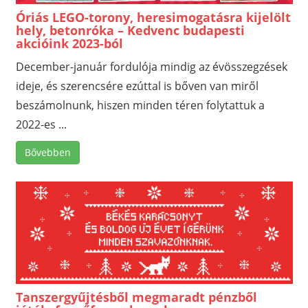
Óriás LEGO-torony, heresimogatásra kijelölt
hely, betonróka – Kedvenc budapesti
akcióink 2023-ból
December-január fordulója mindig az évösszegzések
ideje, és szerencsére ezúttal is bőven van miről
beszámolnunk, hiszen minden téren folytattuk a
2022-es ...
Bővebben
Tanszergyűjtésből megmaradt pénzből