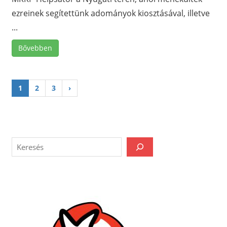
ezreinek segítettünk adományok kiosztásával, illetve
...
Bővebben
1
2
3
›