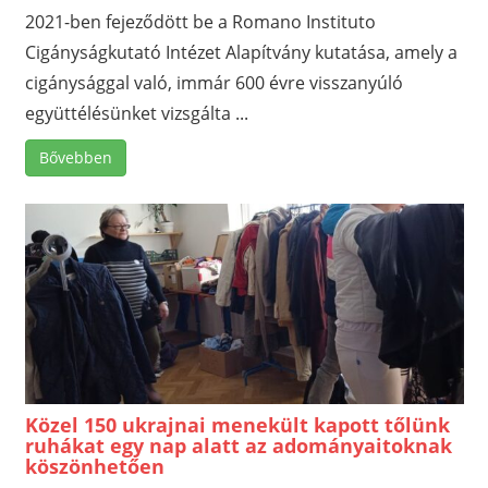
2021-ben fejeződött be a Romano Instituto
Cigányságkutató Intézet Alapítvány kutatása, amely a
cigánysággal való, immár 600 évre visszanyúló
együttélésünket vizsgálta ...
Bővebben
Közel 150 ukrajnai menekült kapott tőlünk
ruhákat egy nap alatt az adományaitoknak
köszönhetően