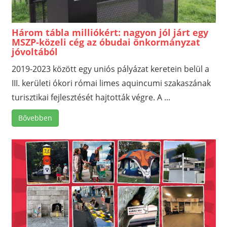
Három tábla milliókért: nagyon jól járt egy
MSZP-közeli cég az óbudai önkormányzat
jóvoltából
2019-2023 között egy uniós pályázat keretein belül a
III. kerületi ókori római limes aquincumi szakaszának
turisztikai fejlesztését hajtották végre. A ...
Bővebben