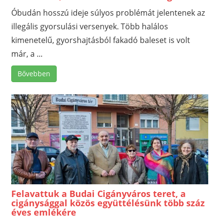
Óbudán hosszú ideje súlyos problémát jelentenek az
illegális gyorsulási versenyek. Több halálos
kimenetelű, gyorshajtásból fakadó baleset is volt
már, a ...
Bővebben
Felavattuk a Budai Cigányváros teret, a
cigánysággal közös együttélésünk több száz
éves emlékére