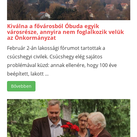
Kiválna a fővárosból Óbuda egyik
városrésze, annyira nem foglalkozik velük
az Önkormányzat
Február 2-án lakossági fórumot tartottak a
csúcshegyi civilek. Csúcshegy elég sajátos
problémával küzd: annak ellenére, hogy 100 éve
beépített, lakott ...
Bővebben