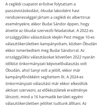
A ceglédi csapatot erősítve folytattam a
passzivistáskodást, óbudai lakosként havi
rendszerességgel jártam a ceglédi és albertirsai
eseményekre, ekkor Budai Sándor éppen, hogy
átvette az óbudai szervezői feladatokat. A 2022-es
országgyűlési választások idején Pest megye 10-es
választókerületben kampányoltam, közben Óbudán
ekkor ismerkedtem meg Budai Sándorral. Az
országgyűlési választásokat követően 2022 nyarán
időközi önkormányzati képviselőválasztás volt
Óbudán, ahol Sanyi volt a jelölt, ekkor már
kampányfőnökként segítettem őt. A 2024-es
önkormányzati választást már ekkor elkezdtük
aktívan szervezni, az előkészületek eredménye
látszott, mind a 16 harmadik kerületi egyéni
választókerületben jelöltet tudtunk állítani. Az