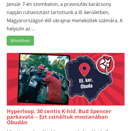
Január 7-én szombaton, a pravoszláv karácsony
napján ruhaosztást tartottunk a III. kerületben,
Magyarországon élő ukrajnai menekültek számára. A
helyszín az ...
Bővebben
Hyperloop, 30 centis K-híd, Bud Spencer
parkavató – Ezt csináltuk mostanában
Óbudán