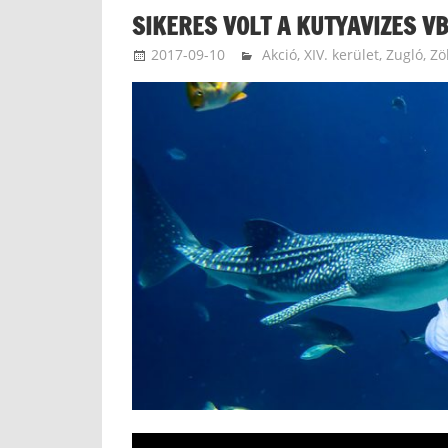
SIKERES VOLT A KUTYAVIZES VB
2017-09-10
kovacsandrea
Akció
,
XIV. kerület, Zugló
,
Zö