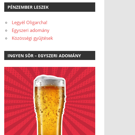
PÉNZEMBER LESZEK
Legyél Oligarcha!
Egyszeri adomány
Közösségi gyűjtések
INGYEN SÖR – EGYSZERI ADOMÁNY