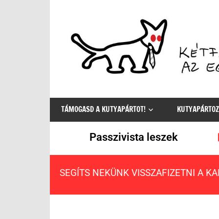
Az
egyetlen
TÁMOGASD A KUTYAPÁRTOT!
KUTYAPÁRTOZ
értelmes
választás
Passzivista leszek
SEGÍTS NEKÜNK VISSZAFIZETNI A K