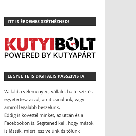
ITT IS ÉRDEMES SZÉTNÉZNED!
LEGYÉL TE IS DIGITÁLIS PASSZIVISTA!
Vállald a véleményed, vállald, ha tetszik és
egyetértesz azzal, amit csinálunk, vagy
amiről legalább beszélünk.
Eddig is követtél minket, az utcán és a
Facebookon is.
Segítened kell, hogy mások
is lássák, miért lesz velünk és tőlünk