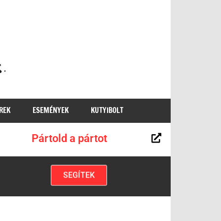
MKKP
REK
ESEMÉNYEK
KUTYIBOLT
Pártold a pártot
SEGÍTEK