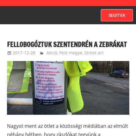
SEGÍTEK
FELLOBOGÓZTUK SZENTENDRÉN A ZEBRÁKAT
2017-12-28
kovacsandrea
Akció
,
Pest megye
,
Street art
Nagyot ment az ötlet a közösségi médiában az elmúlt
néhány hétben, hogy zászlókat tegyünk a