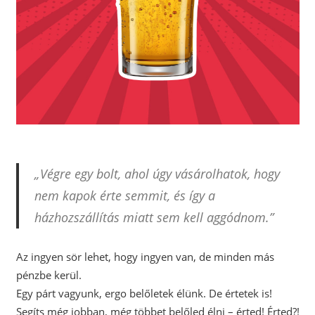
„Végre egy bolt, ahol úgy vásárolhatok, hogy
nem kapok érte semmit, és így a
házhozszállítás miatt sem kell aggódnom.”
Az ingyen sör lehet, hogy ingyen van, de minden más
pénzbe kerül.
Egy párt vagyunk, ergo belőletek élünk. De értetek is!
Segíts még jobban, még többet belőled élni – érted! Érted?!