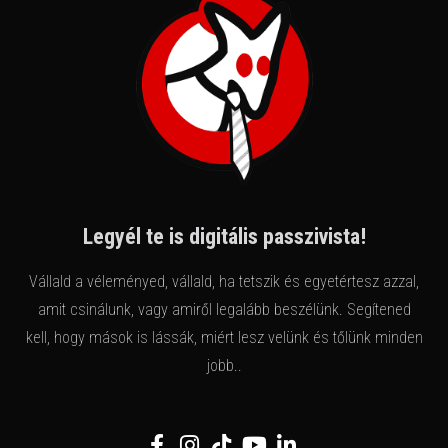
Legyél te is digitális passzivista!
Vállald a véleményed, vállald, ha tetszik és egyetértesz azzal,
amit csinálunk, vagy amiről legalább beszélünk. Segítened
kell, hogy mások is lássák, miért lesz velünk és tőlünk minden
jobb..