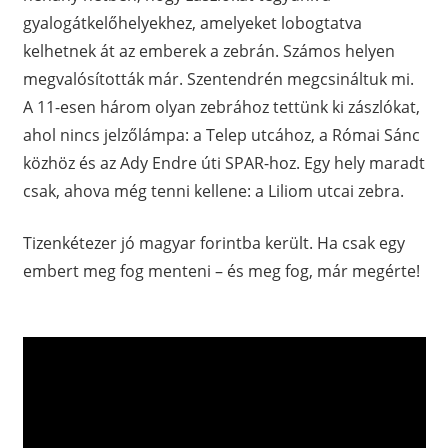
gyalogátkelőhelyekhez, amelyeket lobogtatva
kelhetnek át az emberek a zebrán. Számos helyen
megvalósították már. Szentendrén megcsináltuk mi.
A 11-esen három olyan zebrához tettünk ki zászlókat,
ahol nincs jelzőlámpa: a Telep utcához, a Római Sánc
közhöz és az Ady Endre úti SPAR-hoz. Egy hely maradt
csak, ahova még tenni kellene: a Liliom utcai zebra.
Tizenkétezer jó magyar forintba került. Ha csak egy
embert meg fog menteni – és meg fog, már megérte!