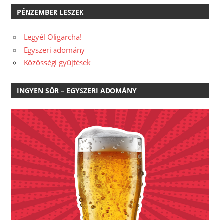
PÉNZEMBER LESZEK
Legyél Oligarcha!
Egyszeri adomány
Közösségi gyűjtések
INGYEN SÖR – EGYSZERI ADOMÁNY