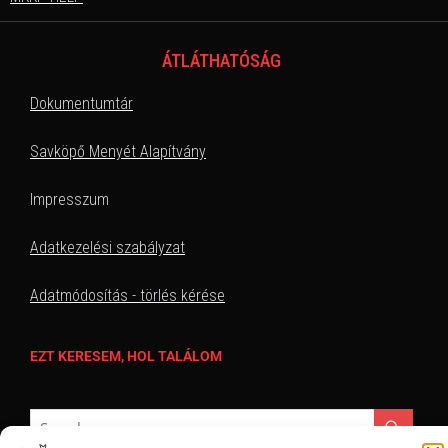
ÁTLÁTHATÓSÁG
Dokumentumtár
Savköpő Menyét Alapítvány
Impresszum
Adatkezelési szabályzat
Adatmódosítás - törlés kérése
EZT KERESEM, HOL TALÁLOM