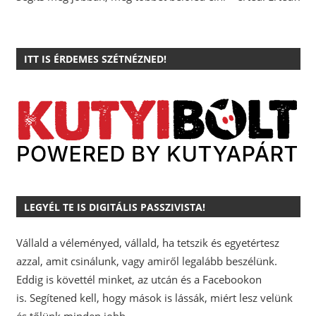
ITT IS ÉRDEMES SZÉTNÉZNED!
LEGYÉL TE IS DIGITÁLIS PASSZIVISTA!
Vállald a véleményed, vállald, ha tetszik és egyetértesz
azzal, amit csinálunk, vagy amiről legalább beszélünk.
Eddig is követtél minket, az utcán és a Facebookon
is.
Segítened kell, hogy mások is lássák, miért lesz velünk
és tőlünk minden jobb.