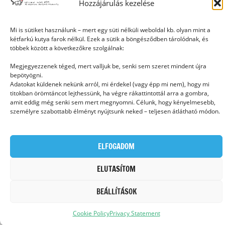
Hozzájárulás kezelése
Mi is sütiket használunk – mert egy süti nélküli weboldal kb. olyan mint a
kétfarkú kutya farok nélkül. Ezek a sütik a böngésződben tárolódnak, és
Ⓒ 2006 - 2026 - Magyar Kétfarkú Kutya Párt - Minden jog fenntartva
többek között a következőkre szolgálnak:
Megjegyezzenek téged, mert valljuk be, senki sem szeret mindent újra
bepötyögni.
Adatokat küldenek nekünk arról, mi érdekel (vagy épp mi nem), hogy mi
titokban örömtáncot lejthessünk, ha végre rákattintottál arra a gombra,
amit eddig még senki sem mert megnyomni. Célunk, hogy kényelmesebb,
személyre szabottabb élményt nyújtsunk neked – teljesen átlátható módon.
ELFOGADOM
ELUTASÍTOM
BEÁLLÍTÁSOK
Cookie Policy
Privacy Statement