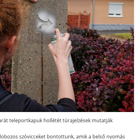
arát teleportkapuk hollétét túrajelzések mutatják
 dobozos szóvicceket bontottunk, amik a belső nyomás