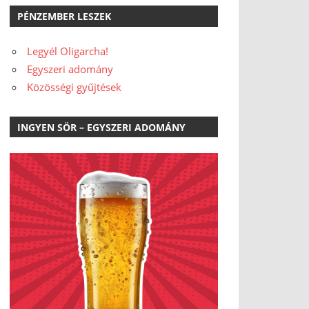
PÉNZEMBER LESZEK
Legyél Oligarcha!
Egyszeri adomány
Közösségi gyűjtések
INGYEN SÖR – EGYSZERI ADOMÁNY