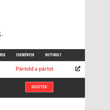
MKKP
REK
ESEMÉNYEK
KUTYIBOLT
Pártold a pártot
SEGÍTEK