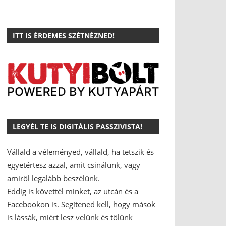
ITT IS ÉRDEMES SZÉTNÉZNED!
LEGYÉL TE IS DIGITÁLIS PASSZIVISTA!
Vállald a véleményed, vállald, ha tetszik és
egyetértesz azzal, amit csinálunk, vagy
amiről legalább beszélünk.
Eddig is követtél minket, az utcán és a
Facebookon is.
Segítened kell, hogy mások
is lássák, miért lesz velünk és tőlünk