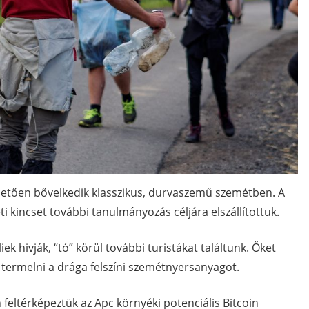
etően bővelkedik klasszikus, durvaszemű szemétben. A
ti kincset további tanulmányozás céljára elszállítottuk.
k hivják, “tó” körül további turistákat találtunk. Őket
k termelni a drága felszíni szemétnyersanyagot.
feltérképeztük az Apc környéki potenciális Bitcoin