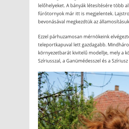
lelőhelyeket. A bányák létesítésére több alk
fúrótornyok már itt is megjelentek. Lajst
bevonásával megkezdtük az államosításuk
Ezzel párhuzamosan mérnökeink elvégezték 
teleportkapuval lett gazdagabb. Mindháro
környezetbarát kivitelű modellje, mely a 
Szíriusszal, a Ganümédesszel és a Szíriusz 