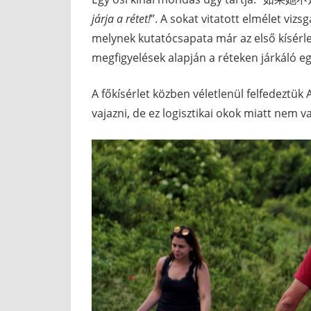
járja a rétet!
”. A sokat vitatott elmélet vizs
melynek kutatócsapata már az első kísérle
megfigyelések alapján a réteken járkáló eg
A főkísérlet közben véletlenül felfedeztük
vajazni, de ez logisztikai okok miatt nem v