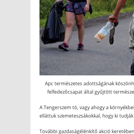
Apc természetes adottságának köszönh
felfedezőcsapat által gyűjtött természe
A Tengerszem tó, vagy ahogy a környékbelie
elláttuk szemeteszsákokkal, hogy ki tudjá
További gazdaságélénkítő akció keretében 