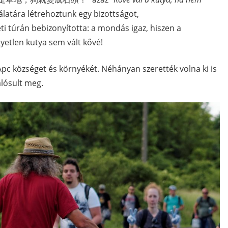
gálatára létrehoztunk egy bizottságot,
ti túrán bebizonyította: a mondás igaz, hiszen a
yetlen kutya sem vált kővé!
 Apc községet és környékét. Néhányan szerették volna ki is
alósult meg.