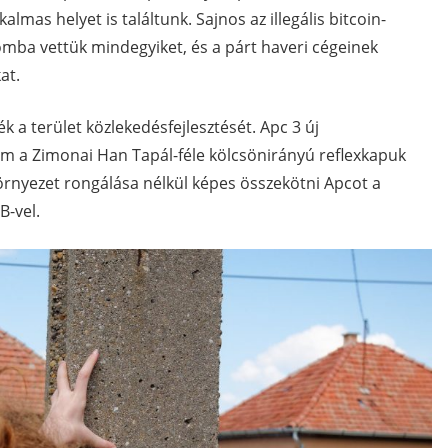
almas helyet is találtunk. Sajnos az illegális bitcoin-
romba vettük mindegyiket, és a párt haveri cégeinek
at.
a terület közlekedésfejlesztését. Apc 3 új
m a Zimonai Han Tapál-féle kölcsönirányú reflexkapuk
környezet rongálása nélkül képes összekötni Apcot a
B-vel.