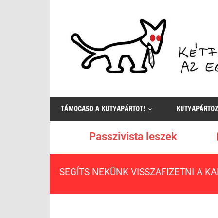
Az
egyetlen
TÁMOGASD A KUTYAPÁRTOT!
KUTYAPÁRTOZ
értelmes
választás
Passzivista leszek
SEGÍTS NEKÜNK VISSZAFIZETNI A K