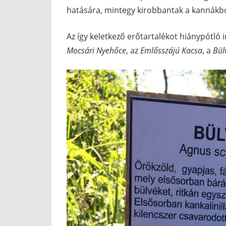
hatására, mintegy kirobbantak a kannákbó
Az így keletkező erőtartalékot hiánypótló 
Mocsári Nyehőce
, az
Emlősszájú Kacsa
, a
Bül