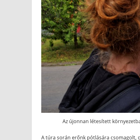
Az újonnan létesített környezetb
A túra során erőnk pótlására csomagolt,