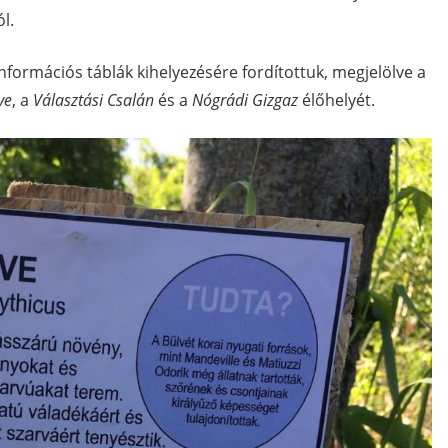
l.
információs táblák kihelyezésére fordítottuk, megjelölve a
ve
, a
Választási Csalán
és a
Nógrádi Gizgaz
élőhelyét.