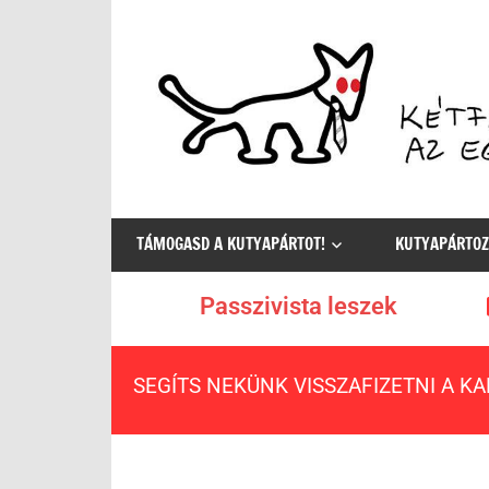
Az
egyetlen
TÁMOGASD A KUTYAPÁRTOT!
KUTYAPÁRTOZ
értelmes
választás
Passzivista leszek
SEGÍTS NEKÜNK VISSZAFIZETNI A K