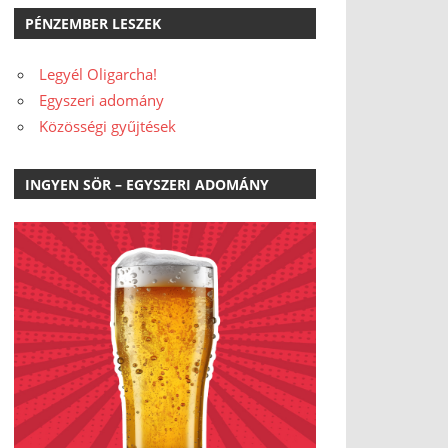
PÉNZEMBER LESZEK
Legyél Oligarcha!
Egyszeri adomány
Közösségi gyűjtések
INGYEN SÖR – EGYSZERI ADOMÁNY