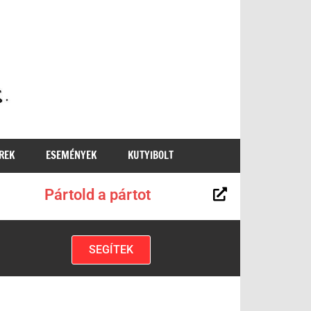
MKKP
REK
ESEMÉNYEK
KUTYIBOLT
Pártold a pártot
SEGÍTEK