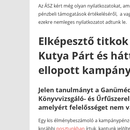
Az ÁSZ kért még olyan nyilatkozatokat, a
pénzbeli támogatások értékeléséről, a vag
ezekre nemleges nyilatkozatot adtunk le.
Elképesztő titko
Kutya Párt és hát
ellopott kampányp
Jelen tanulmányt a Ganüméde
Könyvvizsgáló- és Űrfűszerel
amelyért felelősséget nem vá
Egy kis élménybeszámoló a kampánypénz-e
korábbi
posztunkban
írtuk, kaptunk jelölte