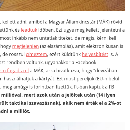
st kellett adni, amiból a Magyar Államkincstár (MÁK) rövid
tettünk és
leadtuk
időben. Ezt ugye meg kellett jelentetni a
ost inkább nem untatlak titeket, de mégis, kérni kell
, hogy
megjelenjen
(az elszámolás), amit elektronikusan is
i, de rosszul
címeztem
, ezért küldtünk
helyesbítést
is. A
részt rendben voltunk, ugyanakkor a Facebook
em fogadta el
a MÁK, arra hivatkozva, hogy “devizában
 használhatjuk a kártyát. Ezt most pereljük (EU-n belül
 meg amúgy is forintban fizettük, Ft-ban kaptuk a FB
illióval, mert azok után a jelöltek után (14 ilyen
rült taktikai szavazásnak), akik nem érték el a 2%-ot
dni a milliót.