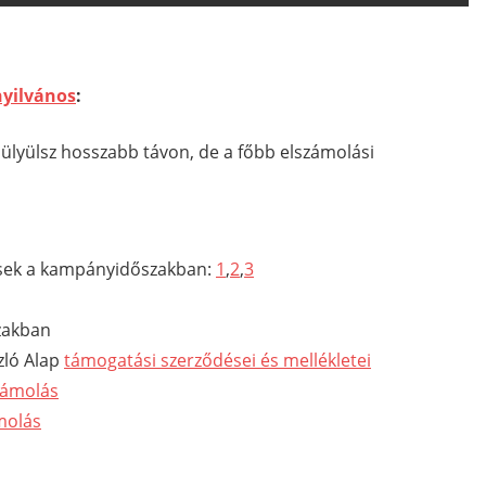
nyilvános
:
ülyülsz hosszabb távon, de a főbb elszámolási
ések a kampányidőszakban:
1
,
2
,
3
zakban
ló Alap
támogatási szerződései és mellékletei
zámolás
molás