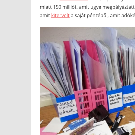
miatt 150 milliót, amit ugye megpályáztat
amit
kitervelt
a saját pénzéből, amit adóké