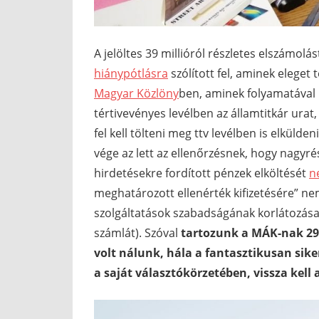
A jelöltes 39 millióról részletes elszámolá
hiánypótlásra
szólított fel, aminek eleget 
Magyar Közlöny
ben, aminek folyamatával m
tértivevényes levélben az államtitkár urat
fel kell tölteni meg ttv levélben is elkülden
vége az lett az ellenőrzésnek, hogy nagy
hirdetésekre fordított pénzek elköltését
n
meghatározott ellenérték kifizetésére” nem
szolgáltatások szabadságának korlátozása,
számlát). Szóval
tartozunk a MÁK-nak 29 m
volt nálunk, hála a fantasztikusan sike
a saját választókörzetében, vissza kell a