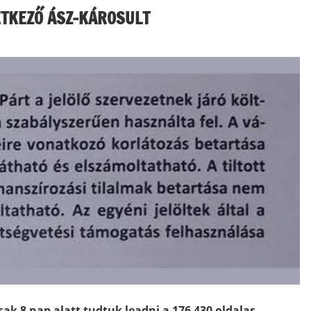
ETKEZŐ ÁSZ-KÁROSULT
sak 8 nap alatt tudtuk leadni a 176 430 oldalas