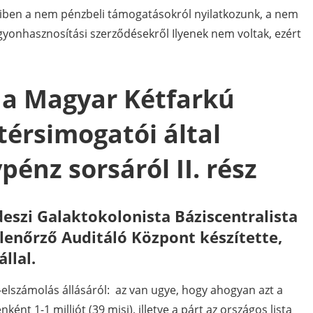
miben a nem pénzbeli támogatásokról nyilatkozunk, a nem
yonhasznosítási szerződésekről Ilyenek nem voltak, ezért
k a Magyar Kétfarkú
térsimogatói által
énz sorsáról II. rész
szi Galaktokolonista Báziscentralista
lenőrző Auditáló Központ készítette,
llal.
lszámolás állásáról: az van ugye, hogy ahogyan azt a
nként 1-1 milliót (39 misi), illetve a párt az országos lista