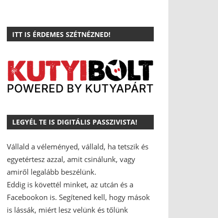
ITT IS ÉRDEMES SZÉTNÉZNED!
LEGYÉL TE IS DIGITÁLIS PASSZIVISTA!
Vállald a véleményed, vállald, ha tetszik és
egyetértesz azzal, amit csinálunk, vagy
amiről legalább beszélünk.
Eddig is követtél minket, az utcán és a
Facebookon is.
Segítened kell, hogy mások
is lássák, miért lesz velünk és tőlünk