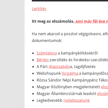
Letöltés
Itt meg az elszámolás,
ami már fél éve 
Ha nem akarod a posztot végigolvasni, elh
dokumentumok:
Számlalista
a kampányköltésekről
Bérleti
szerződés és hirdetési szerződ
A Párt
Alapszabály
a, tagdíjfizetés
Webshopunk
forgalma
a kampányidős
Rózsa Sándor Népi Kampánypénz Tékoz
Magyar Közlönyben megjelentetett
els
Magyar Államkincstárnak leadott
elszá
Legkedvesebb
nyilatkozatunk