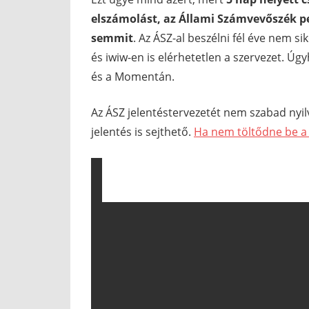
elszámolást, az Állami Számvevőszék p
semmit
. Az ÁSZ-al beszélni fél éve nem si
és iwiw-en is elérhetetlen a szervezet. Ú
és a Momentán.
Az ÁSZ jelentéstervezetét nem szabad nyi
jelentés is sejthető.
Ha nem töltődne be a P