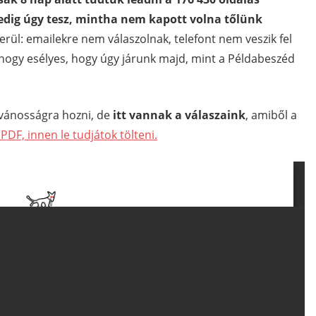
edig úgy tesz, mintha nem kapott volna tőlünk
kerül: emailekre nem válaszolnak, telefont nem veszik fel
gyhogy esélyes, hogy úgy járunk majd, mint a Példabeszéd
lvánosságra hozni, de
itt vannak a válaszaink
, amiből a
DF, innen le tudjátok tölteni.