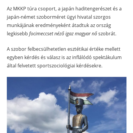
Az MKKP túra csoport, a japán haditengerészet és a
japán-német szoborméret ügyi hivatal szorgos
munkájának eredményeként átadtuk az ország
legkisebb
focimeccset néző igaz magyar nő
szobrát.
A szobor felbecsülhetetlen esztétikai értéke mellett
egyben kérdés és válasz is az inflálódó spektákulum
által felvetett sportszociológiai kérdésekre.