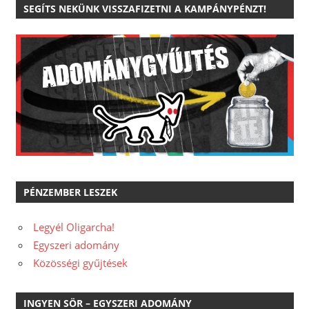
SEGÍTS NEKÜNK VISSZAFIZETNI A KAMPÁNYPÉNZT!
PÉNZEMBER LESZEK
Legyél Oligarcha!
Egyszeri adomány
Közösségi gyűjtések
INGYEN SÖR – EGYSZERI ADOMÁNY