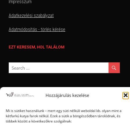
Impresszum
Adatkezelési szabályzat
Adatmódosítás - törlés kérése
EZT KERESEM, HOL TALÁLOM
Hozzájárulás kezelése
Ⓒ 2006 - 2026 - Magyar Kétfarkú Kutya Párt - Minden jog fenntartva
Mi is sütiket használunk – mert egy süti nélküli weboldal kb. olyan mint a
kétfarkú kutya farok nélkül. Ezek a sütik a böngésződben tárolódnak, és
többek között a következőkre szolgálnak: