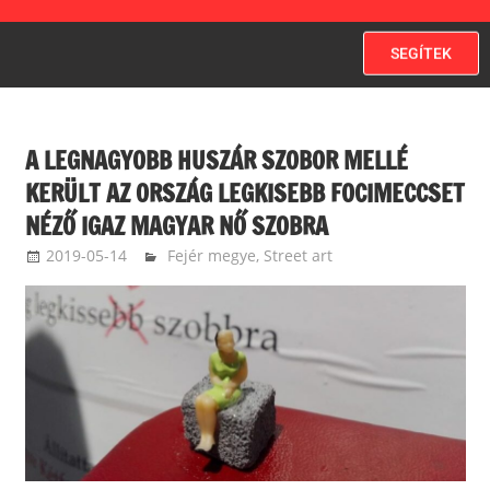
SEGÍTEK
A LEGNAGYOBB HUSZÁR SZOBOR MELLÉ
KERÜLT AZ ORSZÁG LEGKISEBB FOCIMECCSET
NÉZŐ IGAZ MAGYAR NŐ SZOBRA
2019-05-14
ketfarkukutya
Fejér megye
,
Street art