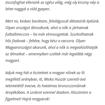
összefoghat ellenünk az egész világ, még oly kicsiny nép is
lehet naggyá a zöld gyepen.
Mert mi, kedves barátaim, felvilágosult diktatúrát építünk.
Olyan országot álmodtunk, ahol a nők is járhatnak
futballmeccsre – ha már elmosogattak. Szurkolhatnak
hős fiaiknak – feltéve, hogy kész a vacsora. Olyan
Magyarországot akarunk, ahol a nők is megvalósíthatják
az álmaikat – amennyiben szültek már legalább négy
magyart.
Adjuk meg hát a tiszteletet a magyar nőnek az őt
megillető arányban, itt, Miska Huszár szerető-óvó
tekintetétől övezve, és hatalmas bronzcsizmáinak
árnyékában. A szobrot ezennel átadom. Köszönöm a
figyelmet! Hajrá magyarok!