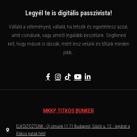
Legyél te is digitális passzivista!
Vállald a véleményed, vállald, ha tetszik és egyetértesz azzal,
amit csinálunk, vagy amiről legalább beszélünk. Segítened
kell, hogy mások is lássák, miért lesz velünk és tőlünk minden
jobb..
MKKP TITKOS BUNKER
ELKÖLTÖZTÜNK - Új címünk 11 71 Budapest, Gázló u. 12. - bejárat a
Rákos patak felől