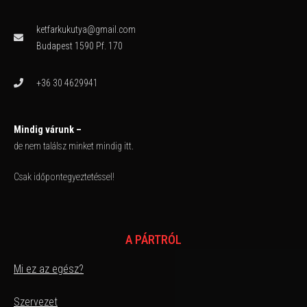
ketfarkukutya@gmail.com
Budapest 1590 Pf. 170
+36 30 4629941
Mindig várunk –
de nem találsz minket mindig itt.
Csak időpontegyeztetéssel!
A PÁRTRÓL
Mi ez az egész?
Szervezet