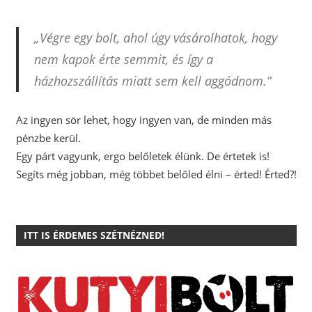
„Végre egy bolt, ahol úgy vásárolhatok, hogy
nem kapok érte semmit, és így a
házhozszállítás miatt sem kell aggódnom.”
Az ingyen sör lehet, hogy ingyen van, de minden más
pénzbe kerül.
Egy párt vagyunk, ergo belőletek élünk. De értetek is!
Segíts még jobban, még többet belőled élni – érted! Érted?!
ITT IS ÉRDEMES SZÉTNÉZNED!