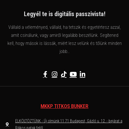
Legyél te is digitális passzivista!
Vállald a véleményed, vállald, ha tetszik és egyetértesz azzal,
amit csinálunk, vagy amiről legalább beszélünk. Segítened
kell, hogy mások is lássák, miért lesz velünk és tőlünk minden
jobb..
MKKP TITKOS BUNKER
ELKÖLTÖZTÜNK - Új címünk 11 71 Budapest, Gázló u. 12. - bejárat a
Rákos patak felől