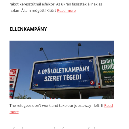
rákot keresztútnál éjfélkor! Az ukrán fasiszták állnak az
Iszlám Állam mögött! Kitört
Read more
ELLENKAMPÁNY
The refugees don’t work and take our jobs away left: If
Read
more