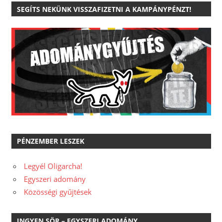
SEGÍTS NEKÜNK VISSZAFIZETNI A KAMPÁNYPÉNZT!
PÉNZEMBER LESZEK
Legyél Oligarcha!
Egyszeri adomány
Közösségi gyűjtések
INGYEN SÖR – EGYSZERI ADOMÁNY