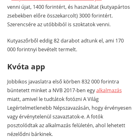
venni újat, 1400 forintért, és használtat (kutyapártos
zsebekben előre összekarcolt) 3000 forintért.
Szerencsére az utóbbiból is szoktatok venni.
Kutyaszőrből eddig 82 darabot adtunk el, ami 170
000 forintnyi bevételt termelt.
Kvóta app
Jobbikos javaslatra első körben 832 000 forintra
büntetett minket a NVB 2017-ben egy
alkalmazás
miatt, amivel le tudtátok fotózni A Világ
Legértelmetlenebb Népszavazásán, hogy érvényesen
vagy érvénytelenül szavaztatok-e. A fotók
posztolódtak az alkalmazás felületén, ahol lehetett
nézelődni bárkinek.