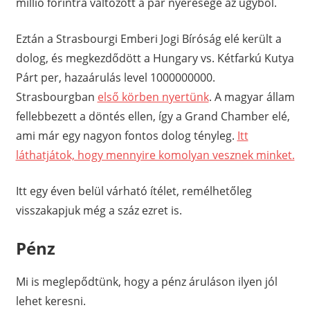
millió forintra változott a pár nyeresége az ügyből.
Eztán a Strasbourgi Emberi Jogi Bíróság elé került a
dolog, és megkezdődött a Hungary vs. Kétfarkú Kutya
Párt per, hazaárulás level 1000000000.
Strasbourgban
első körben nyertünk
. A magyar állam
fellebbezett a döntés ellen, így a Grand Chamber elé,
ami már egy nagyon fontos dolog tényleg.
Itt
láthatjátok, hogy mennyire komolyan vesznek minket.
Itt egy éven belül várható ítélet, remélhetőleg
visszakapjuk még a száz ezret is.
Pénz
Mi is meglepődtünk, hogy a pénz áruláson ilyen jól
lehet keresni.