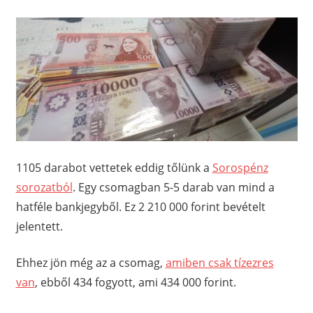
1105 darabot vettetek eddig tőlünk a
Sorospénz
sorozatból
. Egy csomagban 5-5 darab van mind a
hatféle bankjegyből. Ez 2 210 000 forint bevételt
jelentett.
Ehhez jön még az a csomag,
amiben csak tízezres
van
, ebből 434 fogyott, ami 434 000 forint.