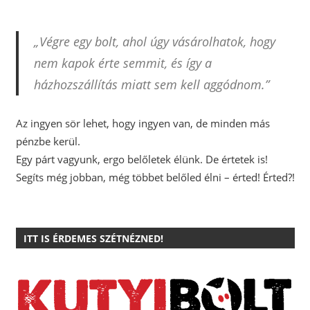
„Végre egy bolt, ahol úgy vásárolhatok, hogy
nem kapok érte semmit, és így a
házhozszállítás miatt sem kell aggódnom.”
Az ingyen sör lehet, hogy ingyen van, de minden más
pénzbe kerül.
Egy párt vagyunk, ergo belőletek élünk. De értetek is!
Segíts még jobban, még többet belőled élni – érted! Érted?!
ITT IS ÉRDEMES SZÉTNÉZNED!