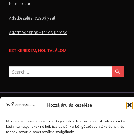
Impresszum
Adatkezelési szabályzat
Adatmódosítás - törlés kérése
EZT KERESEM, HOL TALÁLOM
Ⓒ 2006 - 2026 - Magyar Kétfarkú Kutya Párt - Minden jog fenntartva
Hozzájárulás kezelése
Mi is sütiket használunk – mert egy süti nélküli weboldal kb. olyan mint a
kétfarkú kutya farok nélkül. Ezek a sütik a böngésződben tárolódnak, és
többek között a következőkre szolgálnak: