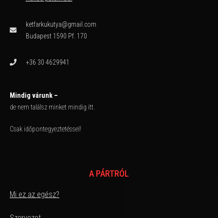
ketfarkukutya@gmail.com
Budapest 1590 Pf. 170
+36 30 4629941
Mindig várunk –
de nem találsz minket mindig itt.
Csak időpontegyeztetéssel!
A PÁRTRÓL
Mi ez az egész?
Szervezet