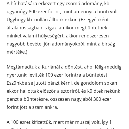
A hír hatására érkezett egy csomó adomány, kb.
ugyanúgy 800 ezer forint, mint amennyi a bünti volt.
Úgyhogy kb. nullán álltunk ekkor. (Ez egyébként
általánosságban is igaz: amikor megbüntetnek
minket valami hülyeségért, akkor rendszeresen
nagyobb bevétel jön adományokból, mint a bírság
mértéke.)
Megtámadtuk a Kúriánál a döntést, ahol félig-meddig
nyertünk: levitték 100 ezer forintra a büntetést.
Eszünkbe se jutott pénzt kérni, de gondolom sokan
ekkor hallottak először a sztoriról, és küldtek nekünk
pénzt a büntetésre, összesen nagyjából 300 ezer
forint jött a számlánkra.
A 100 ezret kifizettük, mert már muszáj volt. Így 1