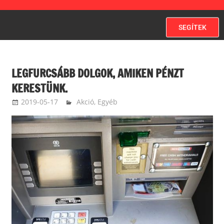
SEGÍTEK
LEGFURCSÁBB DOLGOK, AMIKEN PÉNZT
KERESTÜNK.
2019-05-17
ketfarkukutya
Akció
,
Egyéb