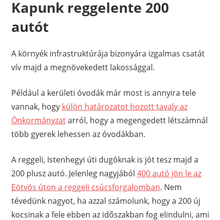
Kapunk reggelente 200
autót
A környék infrastruktúrája bizonyára izgalmas csatát
vív majd a megnövekedett lakossággal.
Például a kerületi óvodák már most is annyira tele
vannak, hogy
külön határozatot hozott tavaly az
Önkormányzat
arról, hogy a megengedett létszámnál
több gyerek lehessen az óvodákban.
A reggeli, Istenhegyi úti dugóknak is jót tesz majd a
200 plusz autó. Jelenleg nagyjából
400 autó jön le az
Eötvös úton a reggeli csúcsforgalomban
. Nem
tévedünk nagyot, ha azzal számolunk, hogy a 200 új
kocsinak a fele ebben az időszakban fog elindulni, ami