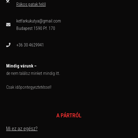
Rákos patak felől
ketfarkukutya@gmail.com
Budapest 1590 Pf. 170
+36 30 4629941
Mindig várunk –
de nem találsz minket mindig itt.
Csak időpontegyeztetéssel!
A PÁRTRÓL
Mi ez az egész?