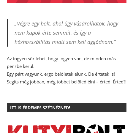
„Végre egy bolt, ahol úgy vásárolhatok, hogy
nem kapok érte semmit, és így a
házhozszállítás miatt sem kell aggódnom.”
Az ingyen sör lehet, hogy ingyen van, de minden más
pénzbe kerül.
Egy párt vagyunk, ergo belőletek élünk. De értetek is!
Segíts még jobban, még többet belőled élni – érted! Érted?!
ITT IS ÉRDEMES SZÉTNÉZNED!