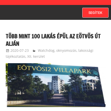
SEGÍTEK
TÖBB MINT 100 LAKÁS ÉPÜL AZ EÖTVÖS ÚT
ALJÁN
2020-07-23
ketfarkukutya
Watchdog, oknyomozás, lakossági
tájékoztatás
,
XII. kerület