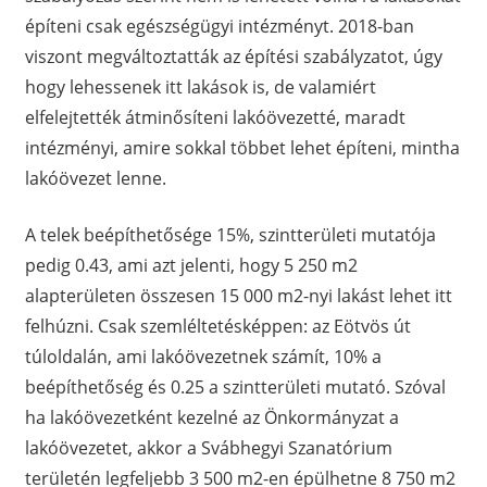
építeni csak egészségügyi intézményt. 2018-ban
viszont megváltoztatták az építési szabályzatot, úgy
hogy lehessenek itt lakások is, de valamiért
elfelejtették átminősíteni lakóövezetté, maradt
intézményi, amire sokkal többet lehet építeni, mintha
lakóövezet lenne.
A telek beépíthetősége 15%, szintterületi mutatója
pedig 0.43, ami azt jelenti, hogy 5 250 m2
alapterületen összesen 15 000 m2-nyi lakást lehet itt
felhúzni. Csak szemléltetésképpen: az Eötvös út
túloldalán, ami lakóövezetnek számít, 10% a
beépíthetőség és 0.25 a szintterületi mutató. Szóval
ha lakóövezetként kezelné az Önkormányzat a
lakóövezetet, akkor a Svábhegyi Szanatórium
területén legfeljebb 3 500 m2-en épülhetne 8 750 m2