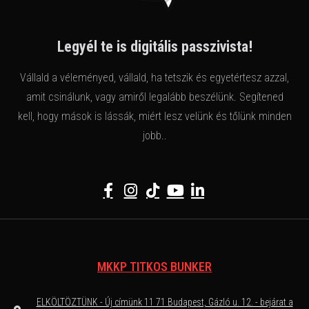
Legyél te is digitális passzivista!
Vállald a véleményed, vállald, ha tetszik és egyetértesz azzal,
amit csinálunk, vagy amiről legalább beszélünk. Segítened
kell, hogy mások is lássák, miért lesz velünk és tőlünk minden
jobb..
MKKP TITKOS BUNKER
ELKÖLTÖZTÜNK - Új címünk 11 71 Budapest, Gázló u. 12. - bejárat a