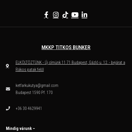
MKKP TITKOS BUNKER
ELKÖLTÖZTÜNK - Új címünk 11 71 Budapest, Gázló u. 12. - bejárat a
Rákos patak felől
ketfarkukutya@gmail.com
Budapest 1590 Pf. 170
+36 30 4629941
Mindig várunk –