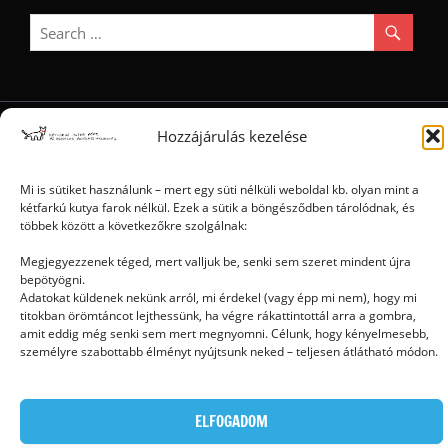
Hozzájárulás kezelése
Ⓒ 2006 - 2026 - Magyar Kétfarkú Kutya Párt - Minden jog fenntartva
Mi is sütiket használunk – mert egy süti nélküli weboldal kb. olyan mint a
kétfarkú kutya farok nélkül. Ezek a sütik a böngésződben tárolódnak, és
többek között a következőkre szolgálnak:
Megjegyezzenek téged, mert valljuk be, senki sem szeret mindent újra
bepötyögni.
Adatokat küldenek nekünk arról, mi érdekel (vagy épp mi nem), hogy mi
titokban örömtáncot lejthessünk, ha végre rákattintottál arra a gombra,
amit eddig még senki sem mert megnyomni. Célunk, hogy kényelmesebb,
személyre szabottabb élményt nyújtsunk neked – teljesen átlátható módon.
ELFOGADOM