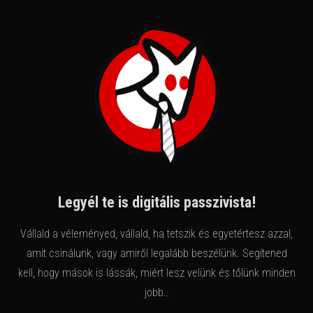
Legyél te is digitális passzivista!
Vállald a véleményed, vállald, ha tetszik és egyetértesz azzal,
amit csinálunk, vagy amiről legalább beszélünk. Segítened
kell, hogy mások is lássák, miért lesz velünk és tőlünk minden
jobb..