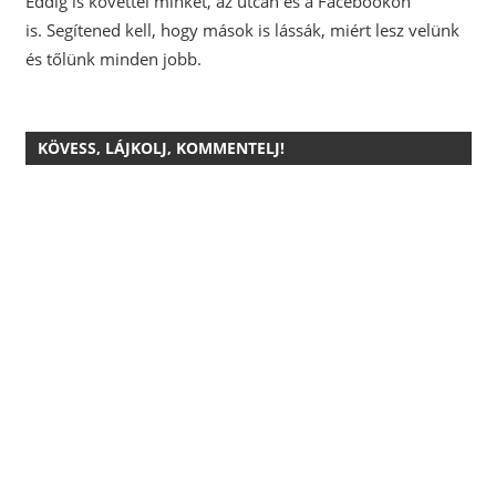
Eddig is követtél minket, az utcán és a Facebookon
is.
Segítened kell, hogy mások is lássák, miért lesz velünk
és tőlünk minden jobb.
KÖVESS, LÁJKOLJ, KOMMENTELJ!