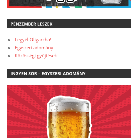
PÉNZEMBER LESZEK
Legyél Oligarcha!
Egyszeri adomány
Közösségi gyűjtések
INGYEN SÖR – EGYSZERI ADOMÁNY