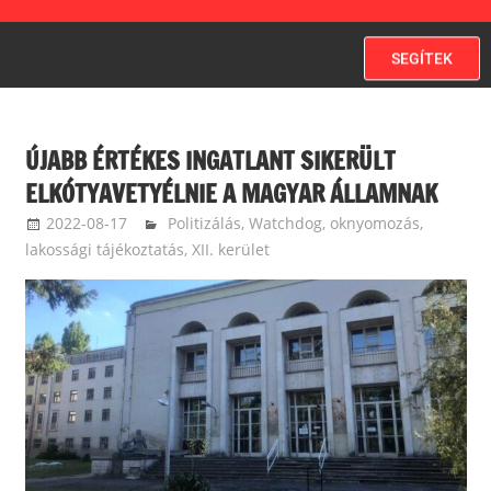
SEGÍTEK
ÚJABB ÉRTÉKES INGATLANT SIKERÜLT
ELKÓTYAVETYÉLNIE A MAGYAR ÁLLAMNAK
2022-08-17
ketfarkukutya
Politizálás
,
Watchdog, oknyomozás,
lakossági tájékoztatás
,
XII. kerület