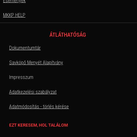
Események
MKKP HELP
ÁTLÁTHATÓSÁG
Dokumentumtár
Savköpő Menyét Alapítvány
Impresszum
Adatkezelési szabályzat
Adatmódosítás - törlés kérése
EZT KERESEM, HOL TALÁLOM