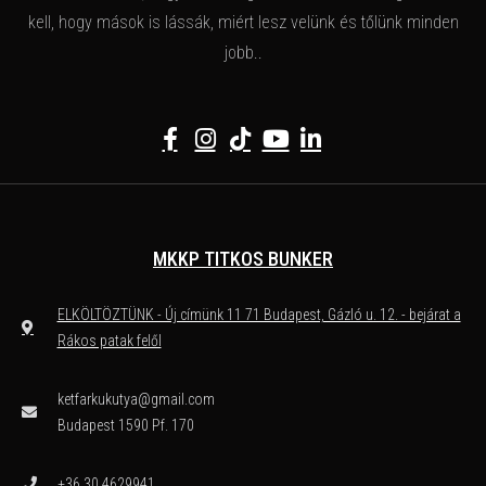
kell, hogy mások is lássák, miért lesz velünk és tőlünk minden
jobb..
MKKP TITKOS BUNKER
ELKÖLTÖZTÜNK - Új címünk 11 71 Budapest, Gázló u. 12. - bejárat a
Rákos patak felől
ketfarkukutya@gmail.com
Budapest 1590 Pf. 170
+36 30 4629941