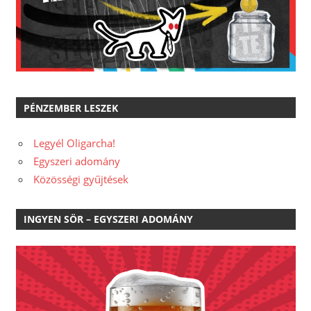
PÉNZEMBER LESZEK
Legyél Oligarcha!
Egyszeri adomány
Közösségi gyűjtések
INGYEN SÖR – EGYSZERI ADOMÁNY