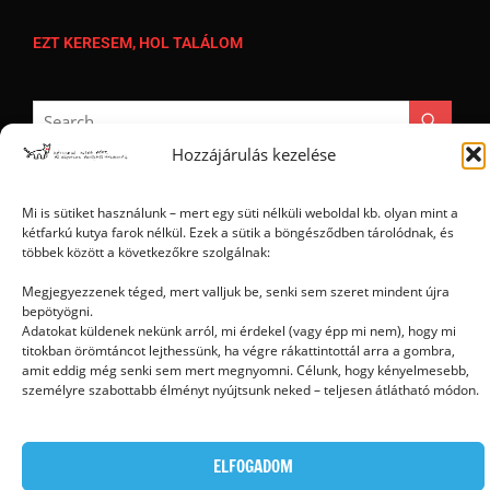
EZT KERESEM, HOL TALÁLOM
Hozzájárulás kezelése
Mi is sütiket használunk – mert egy süti nélküli weboldal kb. olyan mint a
kétfarkú kutya farok nélkül. Ezek a sütik a böngésződben tárolódnak, és
Ⓒ 2006 - 2026 - Magyar Kétfarkú Kutya Párt - Minden jog fenntartva
többek között a következőkre szolgálnak:
Megjegyezzenek téged, mert valljuk be, senki sem szeret mindent újra
bepötyögni.
Adatokat küldenek nekünk arról, mi érdekel (vagy épp mi nem), hogy mi
titokban örömtáncot lejthessünk, ha végre rákattintottál arra a gombra,
amit eddig még senki sem mert megnyomni. Célunk, hogy kényelmesebb,
személyre szabottabb élményt nyújtsunk neked – teljesen átlátható módon.
ELFOGADOM