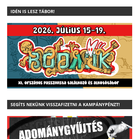
IDÉN IS LESZ TÁBOR!
SEGÍTS NEKÜNK VISSZAFIZETNI A KAMPÁNYPÉNZT!