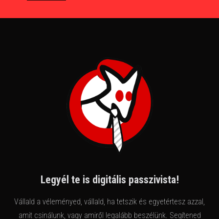
Legyél te is digitális passzivista!
Vállald a véleményed, vállald, ha tetszik és egyetértesz azzal,
amit csinálunk, vagy amiről legalább beszélünk. Segítened