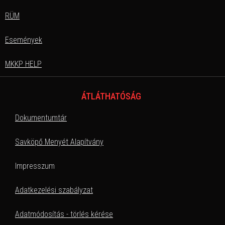
RÜM
Események
MKKP HELP
ÁTLÁTHATÓSÁG
Dokumentumtár
Savköpő Menyét Alapítvány
Impresszum
Adatkezelési szabályzat
Adatmódosítás - törlés kérése