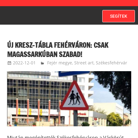
SEGÍTEK
ÚJ KRESZ-TÁBLA FEHÉRVÁRON: CSAK
MAGASSARKÚBAN SZABAD!
2022-12-01
fenekes roland
Fejér megye
,
Street art
,
Székesfehérvár
Miután megépítették Székesfehérváron a Várkörút