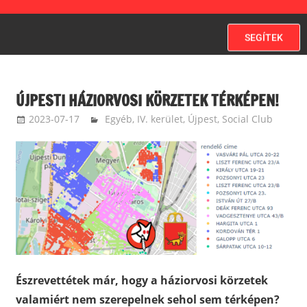
SEGÍTEK
ÚJPESTI HÁZIORVOSI KÖRZETEK TÉRKÉPEN!
2023-07-17
ketfarkukutya
Egyéb
,
IV. kerület, Újpest
,
Social Club
Észrevettétek már, hogy a háziorvosi körzetek
valamiért nem szerepelnek sehol sem térképen?