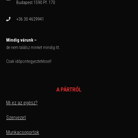
Budapest 1590 Pf. 170
+36 30 4629941
Mindig várunk –
de nem találsz minket mindig itt.
Csak időpontegyeztetéssel!
A PÁRTRÓL
Mi ez az egész?
Szervezet
Munkacsoportok