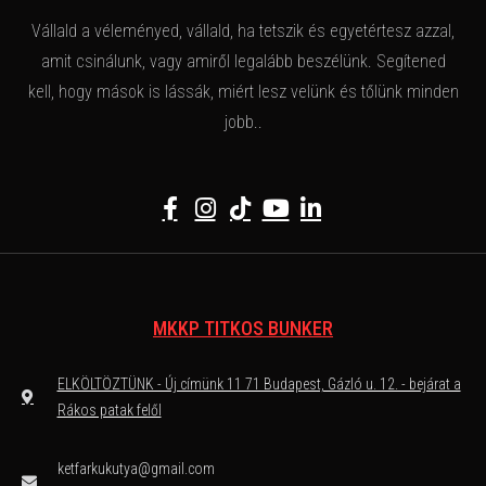
Vállald a véleményed, vállald, ha tetszik és egyetértesz azzal,
amit csinálunk, vagy amiről legalább beszélünk. Segítened
kell, hogy mások is lássák, miért lesz velünk és tőlünk minden
jobb..
MKKP TITKOS BUNKER
ELKÖLTÖZTÜNK - Új címünk 11 71 Budapest, Gázló u. 12. - bejárat a
Rákos patak felől
ketfarkukutya@gmail.com