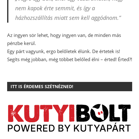
nem kapok érte semmit, és így a
házhozszállítás miatt sem kell aggódnom.”
Az ingyen sör lehet, hogy ingyen van, de minden más
pénzbe kerül.
Egy párt vagyunk, ergo belőletek élünk. De értetek is!
Segíts még jobban, még többet belőled élni – érted! Érted?!
ITT IS ÉRDEMES SZÉTNÉZNED!