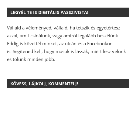
LEGYÉL TE IS DIGITÁLIS PASSZIVISTA!
Vállald a véleményed, vállald, ha tetszik és egyetértesz
azzal, amit csinálunk, vagy amiről legalább beszélünk.
Eddig is követtél minket, az utcán és a Facebookon
is.
Segítened kell, hogy mások is lássák, miért lesz velünk
és tőlünk minden jobb.
KÖVESS, LÁJKOLJ, KOMMENTELJ!