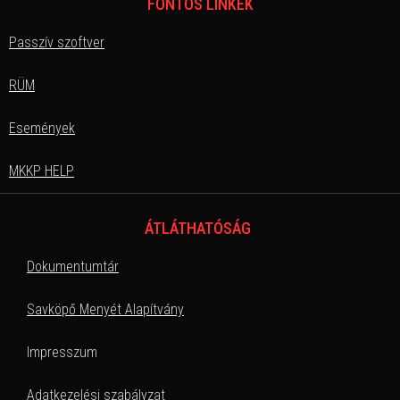
FONTOS LINKEK
Passzív szoftver
RÜM
Események
MKKP HELP
ÁTLÁTHATÓSÁG
Dokumentumtár
Savköpő Menyét Alapítvány
Impresszum
Adatkezelési szabályzat