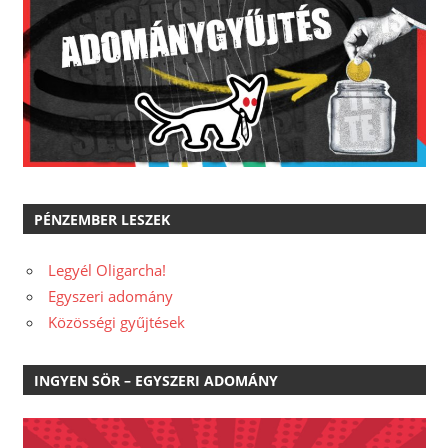
PÉNZEMBER LESZEK
Legyél Oligarcha!
Egyszeri adomány
Közösségi gyűjtések
INGYEN SÖR – EGYSZERI ADOMÁNY