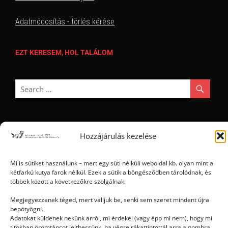
Adatmódosítás - törlés kérése
EZT KERESEM, HOL TALÁLOM
Hozzájárulás kezelése
Ⓒ 2006 - 2026 - Magyar Kétfarkú Kutya Párt - Minden jog fenntartva
Mi is sütiket használunk – mert egy süti nélküli weboldal kb. olyan mint a
kétfarkú kutya farok nélkül. Ezek a sütik a böngésződben tárolódnak, és
többek között a következőkre szolgálnak:
Megjegyezzenek téged, mert valljuk be, senki sem szeret mindent újra
bepötyögni.
Adatokat küldenek nekünk arról, mi érdekel (vagy épp mi nem), hogy mi
titokban örömtáncot lejthessünk, ha végre rákattintottál arra a gombra,