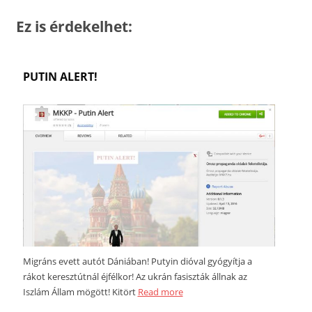
Ez is érdekelhet:
PUTIN ALERT!
Migráns evett autót Dániában! Putyin dióval gyógyítja a
rákot keresztútnál éjfélkor! Az ukrán fasiszták állnak az
Iszlám Állam mögött! Kitört
Read more