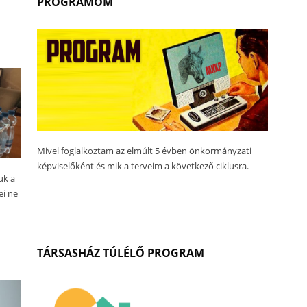
PROGRAMOM
Mivel foglalkoztam az elmúlt 5 évben önkormányzati
képviselőként és mik a terveim a következő ciklusra.
uk a
ei ne
TÁRSASHÁZ TÚLÉLŐ PROGRAM