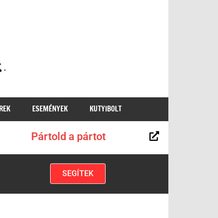
MKKP
REK
ESEMÉNYEK
KUTYIBOLT
Pártold a pártot
SEGÍTEK