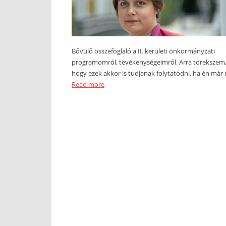
Bővülő összefoglaló a II. kerületi önkormányzati
programomról, tevékenységeimről. Arra törekszem
hogy ezek akkor is tudjanak folytatódni, ha én már
Read more
ESÉLYEGYENLŐSÉG
HAJLÉKTALANSÁG
II.
KERÜLET
ÜGYEK