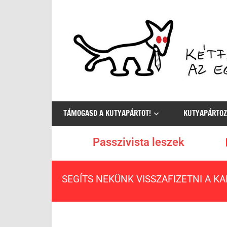
Az
egyetlen
TÁMOGASD A KUTYAPÁRTOT!
KUTYAPÁRTOZ
értelmes
választás
Passzivista leszek
SEGÍTS NEKÜNK VISSZAFIZETNI A K