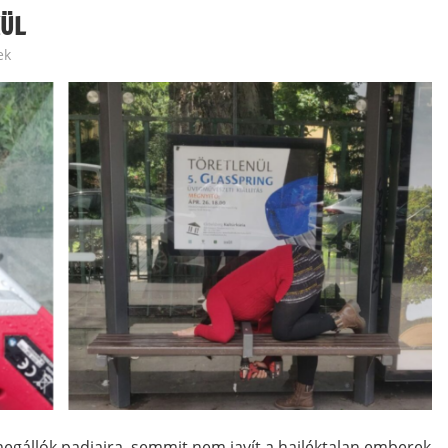
KÜL
ek
egállók padjaira, semmit nem javít a hajléktalan emberek