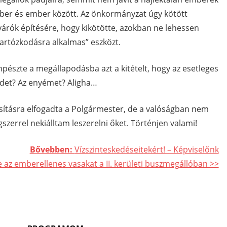
ember és ember között. Az önkormányzat úgy kötött
árók építésére, hogy kikötötte, azokban ne lehessen
 tartózkodásra alkalmas” eszközt.
pészte a megállapodásba azt a kitételt, hogy az esetleges
édet? Az enyémet? Aligha…
sításra elfogadta a Polgármester, de a valóságban nem
gszerrel nekiálltam leszerelni őket. Történjen valami!
Bővebben:
Vízszinteskedéseitekért! – Képviselőnk
az emberellenes vasakat a II. kerületi buszmegállóban >>