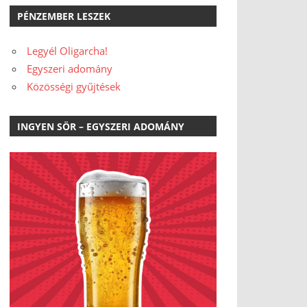
PÉNZEMBER LESZEK
Legyél Oligarcha!
Egyszeri adomány
Közösségi gyűjtések
INGYEN SÖR – EGYSZERI ADOMÁNY