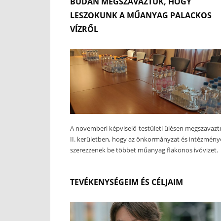
BUDÁN MEGSZAVAZTUK, HOGY
LESZOKUNK A MŰANYAG PALACKOS
VÍZRŐL
A novemberi képviselő-testületi ülésen megszavazt
II. kerületben, hogy az önkormányzat és intézmény
szerezzenek be többet műanyag flakonos ivóvizet.
TEVÉKENYSÉGEIM ÉS CÉLJAIM