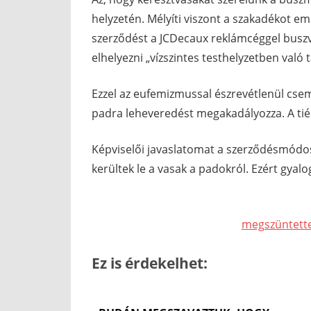
helyzetén. Mélyíti viszont a szakadékot 
szerződést a JCDecaux reklámcéggel buszv
elhelyezni „vízszintes testhelyzetben való
Ezzel az eufemizmussal észrevétlenül csem
padra leheveredést megakadályozza. A ti
Képviselői javaslatomat a szerződésmódo
kerültek le a vasak a padokról. Ezért gyalo
megszüntette 
Ez is érdekelhet: