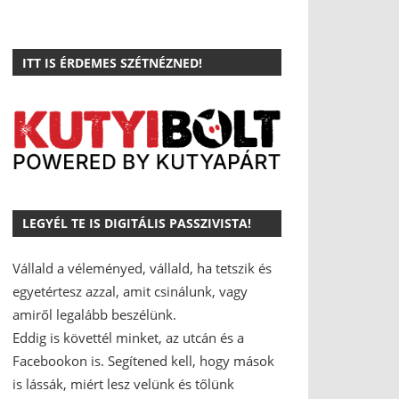
ITT IS ÉRDEMES SZÉTNÉZNED!
LEGYÉL TE IS DIGITÁLIS PASSZIVISTA!
Vállald a véleményed, vállald, ha tetszik és
egyetértesz azzal, amit csinálunk, vagy
amiről legalább beszélünk.
Eddig is követtél minket, az utcán és a
Facebookon is.
Segítened kell, hogy mások
is lássák, miért lesz velünk és tőlünk