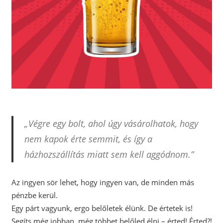
„Végre egy bolt, ahol úgy vásárolhatok, hogy
nem kapok érte semmit, és így a
házhozszállítás miatt sem kell aggódnom.”
Az ingyen sör lehet, hogy ingyen van, de minden más
pénzbe kerül.
Egy párt vagyunk, ergo belőletek élünk. De értetek is!
Segíts még jobban, még többet belőled élni – érted! Érted?!