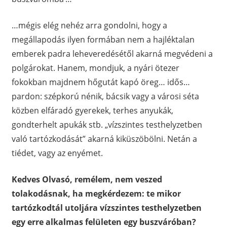
…mégis elég nehéz arra gondolni, hogy a
megállapodás ilyen formában nem a hajléktalan
emberek padra leheveredésétől akarná megvédeni a
polgárokat. Hanem, mondjuk, a nyári ötezer
fokokban majdnem hőgutát kapó öreg… idős…
pardon: szépkorú nénik, bácsik vagy a városi séta
közben elfáradó gyerekek, terhes anyukák,
gondterhelt apukák stb. „vízszintes testhelyzetben
való tartózkodását” akarná kiküszöbölni. Netán a
tiédet, vagy az enyémet.
Kedves Olvasó, remélem, nem veszed
tolakodásnak, ha megkérdezem: te mikor
tartózkodtál utoljára vízszintes testhelyzetben
egy erre alkalmas felületen egy buszváróban?