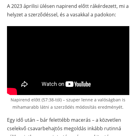
A 2023 áprilisi ülésen napirend előtt rákérdezett, mi a
helyzet a szerződéssel, és a vasakkal a padokon:
Napirend előtt (57:38-tól) – szuper lenne a valóságban is
mihamarabb látni a szerződés módosítás eredményét.
Egy idő után – bár felettébb macerás – a közvetlen
cselekvő csavarbehajtós megoldás inkább rutinná