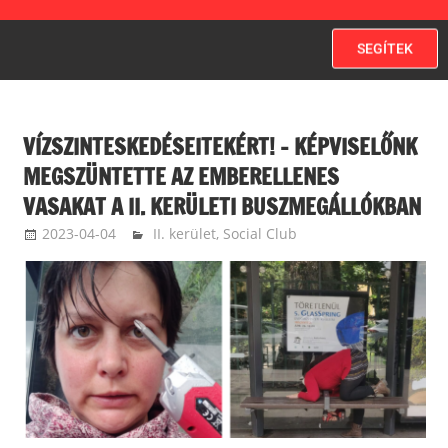
SEGÍTEK
VÍZSZINTESKEDÉSEITEKÉRT! – KÉPVISELŐNK
MEGSZÜNTETTE AZ EMBERELLENES
VASAKAT A II. KERÜLETI BUSZMEGÁLLÓKBAN
2023-04-04
langdavid
II. kerület
,
Social Club