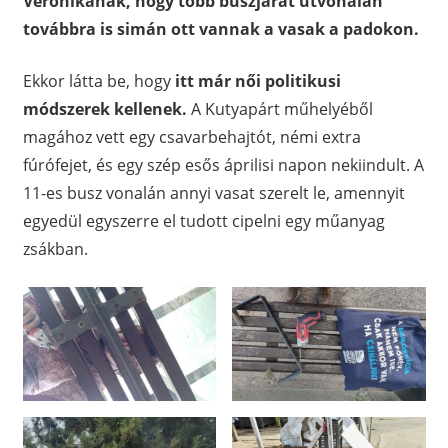
Veronikának, hogy több buszjárat útvonalán
továbbra is simán ott vannak a vasak a padokon.
Ekkor látta be, hogy
itt már női politikusi
módszerek kellenek.
A Kutyapárt műhelyéből
magához vett egy csavarbehajtót, némi extra
fúrófejet, és egy szép esős áprilisi napon nekiindult. A
11-es busz vonalán annyi vasat szerelt le, amennyit
egyedül egyszerre el tudott cipelni egy műanyag
zsákban.