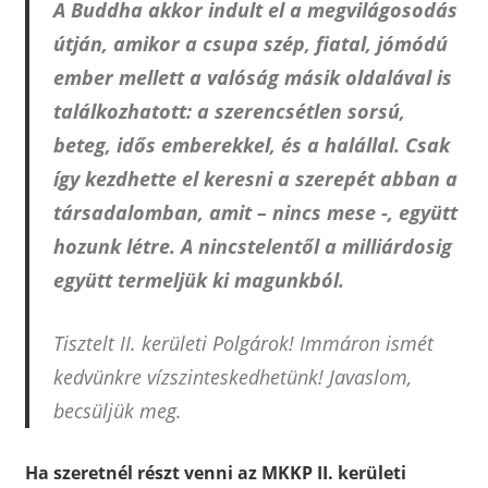
A
Buddha akkor indult el a megvilágosodás
útján, amikor a csupa szép, fiatal, jómódú
ember mellett a valóság másik oldalával is
találkozhatott: a szerencsétlen sorsú,
beteg, idős emberekkel, és a halállal. Csak
így kezdhette el keresni a szerepét abban a
társadalomban, amit – nincs mese -, együtt
hozunk létre. A nincstelentől a milliárdosig
együtt termeljük ki magunkból.
Tisztelt II. kerületi Polgárok! Immáron ismét
kedvünkre vízszinteskedhetünk! Javaslom,
becsüljük meg.
Ha szeretnél részt venni az MKKP II. kerületi