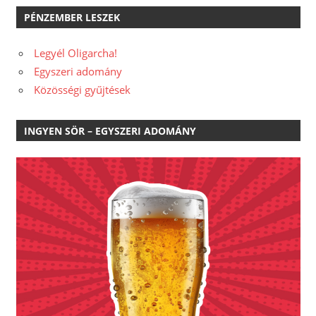
PÉNZEMBER LESZEK
Legyél Oligarcha!
Egyszeri adomány
Közösségi gyűjtések
INGYEN SÖR – EGYSZERI ADOMÁNY