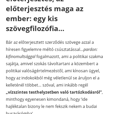
előterjesztés maga az
ember: egy kis
szövegfilozófia…
Bár az előterjesztett szerződés szövege azzal a
híresen figyelemre méltó csúsztatással…
pardon:
kifinomultsággal
fogalmazott, ami a politikai szakma
sajátja, amivel szokás távoltartani a közembert a
politikai valóságértelmezéstől, ami kínosan ügyel,
hogy az indokokból még véletlenül se áruljon el a
kelleténél többet… szóval, ami inkább regél
„vízszintes testhelyzetben való tartózkodásról”
,
minthogy egyenesen kimondaná, hogy ‘ide
hajléktalan bizony le nem fekszik nekem a budai
buszvárómba’…