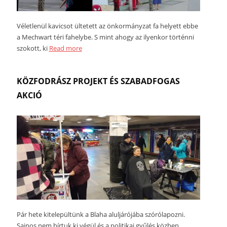
Véletlenül kavicsot ültetett az önkormányzat fa helyett ebbe
a Mechwart téri fahelybe. S mint ahogy az ilyenkor történni
szokott, ki
Read more
KÖZFODRÁSZ PROJEKT ÉS SZABADFOGAS
AKCIÓ
Pár hete kitelepültünk a Blaha aluljárójába szórólapozni.
Sajnos nem bírtuk ki végül és a politikai gyűlés közben