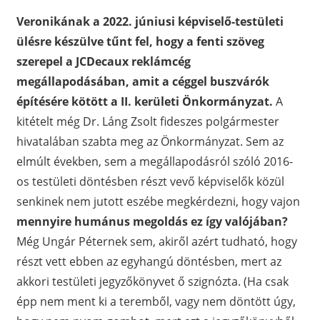
Veronikának a 2022. júniusi képviselő-testületi
ülésre készülve tűnt fel, hogy a fenti szöveg
szerepel a JCDecaux reklámcég
megállapodásában, amit a céggel buszvárók
építésére kötött a II. kerületi Önkormányzat.
A
kitételt még Dr. Láng Zsolt fideszes polgármester
hivatalában szabta meg az Önkormányzat. Sem az
elmúlt években, sem a megállapodásról szóló 2016-
os testületi döntésben részt vevő képviselők közül
senkinek nem jutott eszébe megkérdezni, hogy vajon
mennyire humánus megoldás ez így valójában?
Még Ungár Péternek sem, akiről azért tudható, hogy
részt vett ebben az egyhangú döntésben, mert az
akkori testületi jegyzőkönyvet ő szignózta. (Ha csak
épp nem ment ki a teremből, vagy nem döntött úgy,