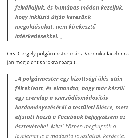
felvállaljuk, és humánus módon kezeljük
,
hogy inklúzió útján keresünk
megoldásokat, nem kirekesztő
intézkedésekkel.
„
Őrsi Gergely polgármester már a Veronika facebook-
ján megjelent sorokra reagált.
„A polgármester egy bizottsági ülés után
félrehívott, és elmondta, hogy már készül
egy cserelap a szerződésmódosítás
kezdeményezéséről a testületi ülésre, mert
eljutott hozzá a Facebook bejegyzésem az
észrevétellel.
Mivel közben megkapták a
levelemet is a módosító javaslattal, kérdezte,