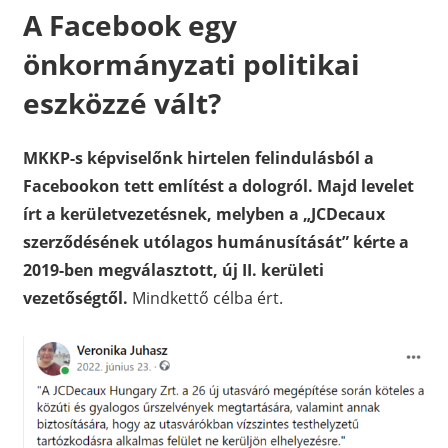
A Facebook egy
önkormányzati politikai
eszközzé vált?
MKKP-s képviselőnk hirtelen felindulásból a
Facebookon tett említést a dologról. Majd levelet
írt a kerületvezetésnek, melyben a „JCDecaux
szerződésének utólagos humánusítását” kérte a
2019-ben megválasztott, új II. kerületi
vezetőségtől.
Mindkettő célba ért.