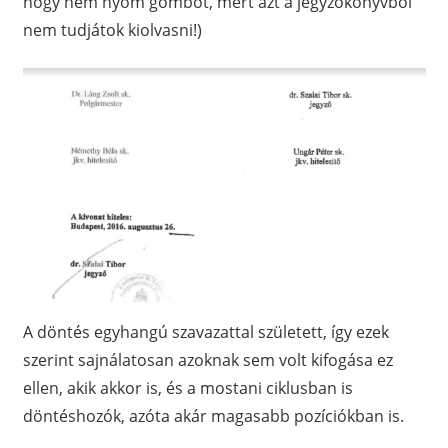
hogy nem nyom gombot, mert azt a jegyzőkönyvből
nem tudjátok kiolvasni!)
A döntés egyhangú szavazattal született, így ezek
szerint sajnálatosan azoknak sem volt kifogása ez
ellen, akik akkor is, és a mostani ciklusban is
döntéshozók, azóta akár magasabb pozíciókban is.