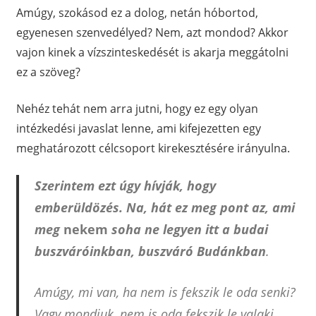
Amúgy, szokásod ez a dolog, netán hóbortod,
egyenesen szenvedélyed? Nem, azt mondod? Akkor
vajon kinek a vízszinteskedését is akarja meggátolni
ez a szöveg?
Nehéz tehát nem arra jutni, hogy ez egy olyan
intézkedési javaslat lenne, ami kifejezetten egy
meghatározott célcsoport kirekesztésére irányulna.
Szerintem ezt úgy hívják, hogy
emberüldözés. Na, hát ez meg pont az, ami
meg
nekem
soha ne legyen itt a budai
buszváróinkban, buszváró Budánkban
.
Amúgy, mi van, ha nem is fekszik le oda senki?
Vagy mondjuk, nem is oda fekszik le valaki.