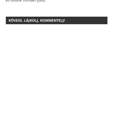
és tőlünk minden jobb.
KÖVESS, LÁJKOLJ, KOMMENTELJ!