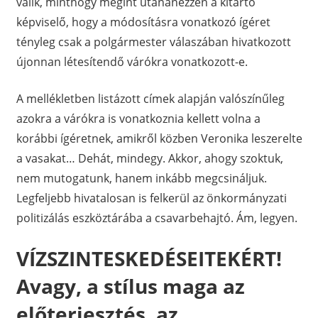
válik, minthogy megint utánanézzen a kitartó
képviselő, hogy a módosításra vonatkozó ígéret
tényleg csak a polgármester válaszában hivatkozott
újonnan létesítendő várókra vonatkozott-e.
A mellékletben listázott címek alapján valószínűleg
azokra a várókra is vonatkoznia kellett volna a
korábbi ígéretnek, amikről közben Veronika leszerelte
a vasakat… Dehát, mindegy. Akkor, ahogy szoktuk,
nem mutogatunk, hanem inkább megcsináljuk.
Legfeljebb hivatalosan is felkerül az önkormányzati
politizálás eszköztárába a csavarbehajtó. Ám, legyen.
VÍZSZINTESKEDÉSEITEKÉRT!
Avagy, a stílus maga az
előterjesztés, az