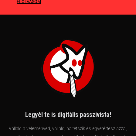
ELOLVASOM
Legyél te is digitális passzivista!
Vállald a véleményed, vállald, ha tetszik és egyetértesz azzal,