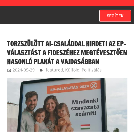
SEGÍTEK
TORZSZÜLÖTT AI-CSALÁDDAL HIRDETI AZ EP-
VÁLASZTÁST A FIDESZÉHEZ MEGTÉVESZTŐEN
HASONLÓ PLAKÁT A VAJDASÁGBAN
2024-05-29
langdavid
featured
,
Külföld
,
Politizálás