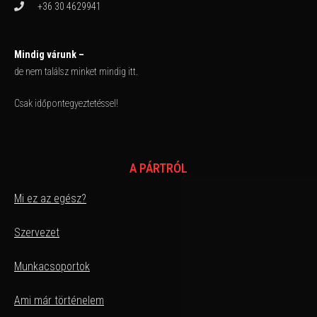
+36 30 4629941
Mindig várunk –
de nem találsz minket mindig itt.
Csak időpontegyeztetéssel!
A PÁRTRÓL
Mi ez az egész?
Szervezet
Munkacsoportok
Ami már történelem