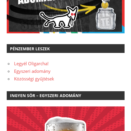
PÉNZEMBER LESZEK
Legyél Oligarcha!
Egyszeri adomány
Közösségi gyűjtések
INGYEN SÖR – EGYSZERI ADOMÁNY