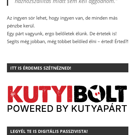
házhozszállítás miatt sem kell aggódnom.”
Az ingyen sör lehet, hogy ingyen van, de minden más
pénzbe kerül.
Egy párt vagyunk, ergo belőletek élünk. De értetek is!
Segíts még jobban, még többet belőled élni – érted! Érted?!
ITT IS ÉRDEMES SZÉTNÉZNED!
LEGYÉL TE IS DIGITÁLIS PASSZIVISTA!