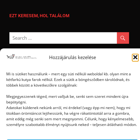
EZT KERESEM, HOL TALÁLOM
Hozzájárulás kezelése
Ⓒ 2006 - 2026 - Magyar Kétfarkú Kutya Párt - Minden jog fenntartva
Mi is sütiket használunk – mert egy süti nélküli weboldal kb. olyan mint a
kétfarkú kutya farok nélkül. Ezek a sütik a böngésződben tárolódnak, és
többek között a következőkre szolgálnak:
Megjegyezzenek téged, mert valljuk be, senki sem szeret mindent újra
bepötyögni.
Adatokat küldenek nekünk arról, mi érdekel (vagy épp mi nem), hogy mi
titokban örömtáncot lejthessünk, ha végre rákattintottál arra a gombra,
amit eddig még senki sem mert megnyomni. Célunk, hogy kényelmesebb,
személyre szabottabb élményt nyújtsunk neked – teljesen átlátható módon.