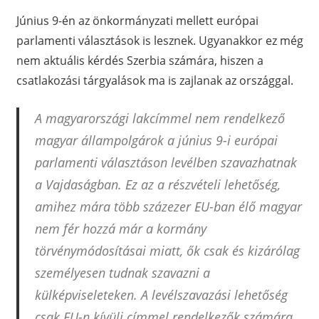
Június 9-én az önkormányzati mellett európai
parlamenti választások is lesznek. Ugyanakkor ez még
nem aktuális kérdés Szerbia számára, hiszen a
csatlakozási tárgyalások ma is zajlanak az országgal.
A magyarországi lakcímmel nem rendelkező
magyar állampolgárok a június 9-i európai
parlamenti választáson levélben szavazhatnak
a Vajdaságban. Ez az a részvételi lehetőség,
amihez mára több százezer EU-ban élő magyar
nem fér hozzá már a kormány
törvénymódosításai miatt, ők csak és kizárólag
személyesen tudnak szavazni a
külképviseleteken. A levélszavazási lehetőség
csak EU-n kívüli címmel rendelkezők számára