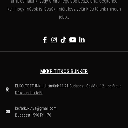
amit csinálunk, vagy amiről legalább beszélünk. Segítened
kell, hogy mások is lássák, miért lesz velünk és tőlünk minden
jobb..
MKKP TITKOS BUNKER
ELKÖLTÖZTÜNK - Új címünk 11 71 Budapest, Gázló u. 12. - bejárat a
Rákos patak felől
ketfarkukutya@gmail.com
Budapest 1590 Pf. 170