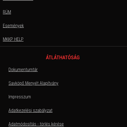
RÜM
Események
MKKP HELP
ÁTLÁTHATÓSÁG
Dokumentumtár
Savköpő Menyét Alapítvány
Impresszum
Adatkezelési szabályzat
Adatmódosítás - törlés kérése