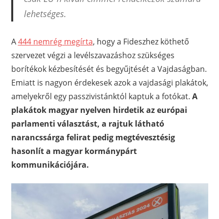
lehetséges.
A
444 nemrég megírta
, hogy a Fideszhez köthető
szervezet végzi a levélszavazáshoz szükséges
borítékok kézbesítését és begyűjtését a Vajdaságban.
Emiatt is nagyon érdekesek azok a vajdasági plakátok,
amelyekről egy passzivistánktól kaptuk a fotókat.
A
plakátok magyar nyelven hirdetik az európai
parlamenti választást, a rajtuk látható
narancssárga felirat pedig megtévesztésig
hasonlít a magyar kormánypárt
kommunikációjára.