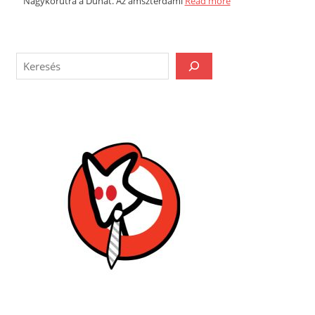
Nagykörútra a Dunát. Az amszterdami
Read more