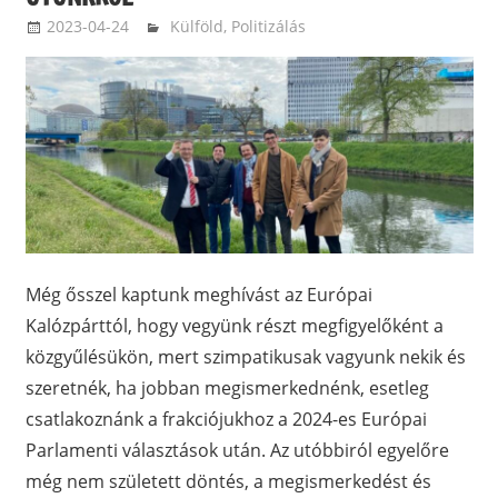
2023-04-24
balazssandorsandorbalazs
Külföld
,
Politizálás
Még ősszel kaptunk meghívást az Európai
Kalózpárttól, hogy vegyünk részt megfigyelőként a
közgyűlésükön, mert szimpatikusak vagyunk nekik és
szeretnék, ha jobban megismerkednénk, esetleg
csatlakoznánk a frakciójukhoz a 2024-es Európai
Parlamenti választások után. Az utóbbiról egyelőre
még nem született döntés, a megismerkedést és