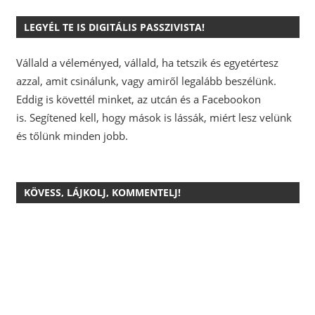
LEGYÉL TE IS DIGITÁLIS PASSZIVISTA!
Vállald a véleményed, vállald, ha tetszik és egyetértesz
azzal, amit csinálunk, vagy amiről legalább beszélünk.
Eddig is követtél minket, az utcán és a Facebookon
is.
Segítened kell, hogy mások is lássák, miért lesz velünk
és tőlünk minden jobb.
KÖVESS, LÁJKOLJ, KOMMENTELJ!