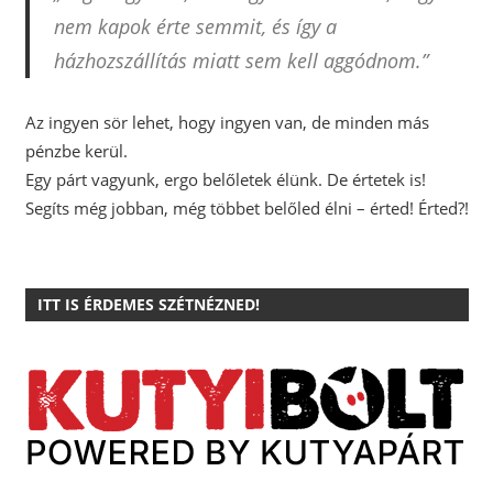
nem kapok érte semmit, és így a
házhozszállítás miatt sem kell aggódnom.”
Az ingyen sör lehet, hogy ingyen van, de minden más
pénzbe kerül.
Egy párt vagyunk, ergo belőletek élünk. De értetek is!
Segíts még jobban, még többet belőled élni – érted! Érted?!
ITT IS ÉRDEMES SZÉTNÉZNED!