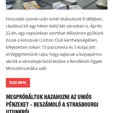
Hosszabb szünet után ismét kluboztunk Erdélyben,
ráadásul bő egy héten belül két városban is. Április
22-én, egy napsütéses szombat délutánon gyűltünk
össze a kolozsvári Cotton Club kerthelyiségében,
kifejezetten sokan: 13 passzivista és 5 kutya jött
el.Végigmentünk rajta, hogy zajlanak a kutyapártos
akciók a városbejárástól kezdve a Rendkívüli Ügyek
Minisztériumába való
READ MORE
MEGPRÓBÁLTUK HAZAHOZNI AZ UNIÓS
PÉNZEKET – BESZÁMOLÓ A STRASBOURGI
UTUNKRÓL