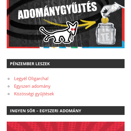
PÉNZEMBER LESZEK
Legyél Oligarcha!
Egyszeri adomány
Közösségi gyűjtések
INGYEN SÖR – EGYSZERI ADOMÁNY