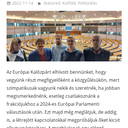
2022-11-14
zakotatamas
featured
,
Külföld
,
Politizálás
Az Európai Kalózpárt elhívott bennünket, hogy
vegyünk részt megfigyelőként a közgyűlésükön, mert
szimpatikusak vagyunk nekik és szeretnék, ha jobban
megismerkednénk, esetleg csatlakoznánk a
frakciójukhoz a 2024-es Európai Parlamenti
választások után. Ezt majd még meglátjuk, de addig
is, a létrejött kapcsolatokkal megpróbáljuk őket kicsit
elkutyapártosítani. A meghívásnak egy eléggé