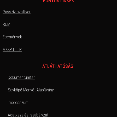
FONTOS LINKEK
Passzív szoftver
RÜM
Események
MKKP HELP
ÁTLÁTHATÓSÁG
Dokumentumtár
Savköpő Menyét Alapítvány
Impresszum
Adatkezelési szabályzat