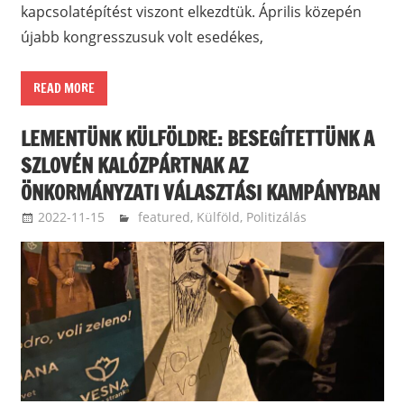
kapcsolatépítést viszont elkezdtük. Április közepén
újabb kongresszusuk volt esedékes,
READ MORE
LEMENTÜNK KÜLFÖLDRE: BESEGÍTETTÜNK A
SZLOVÉN KALÓZPÁRTNAK AZ
ÖNKORMÁNYZATI VÁLASZTÁSI KAMPÁNYBAN
2022-11-15
zakotatamas
featured
,
Külföld
,
Politizálás