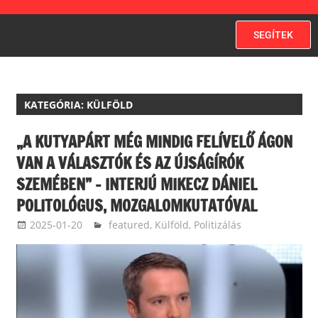
SEGÍTEK
KATEGÓRIA:
KÜLFÖLD
„A KUTYAPÁRT MÉG MINDIG FELÍVELŐ ÁGON
VAN A VÁLASZTÓK ÉS AZ ÚJSÁGÍRÓK
SZEMÉBEN” – INTERJÚ MIKECZ DÁNIEL
POLITOLÓGUS, MOZGALOMKUTATÓVAL
2025-01-20
langdavid
featured
,
Külföld
,
Politizálás