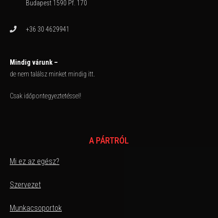
Budapest 1590 Pf. 170
+36 30 4629941
Mindig várunk –
de nem találsz minket mindig itt.
Csak időpontegyeztetéssel!
A PÁRTRÓL
Mi ez az egész?
Szervezet
Munkacsoportok