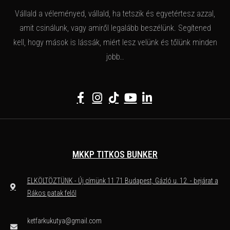
Vállald a véleményed, vállald, ha tetszik és egyetértesz azzal,
amit csinálunk, vagy amiről legalább beszélünk. Segítened
kell, hogy mások is lássák, miért lesz velünk és tőlünk minden
jobb..
MKKP TITKOS BUNKER
ELKÖLTÖZTÜNK - Új címünk 11 71 Budapest, Gázló u. 12. - bejárat a
Rákos patak felől
ketfarkukutya@gmail.com