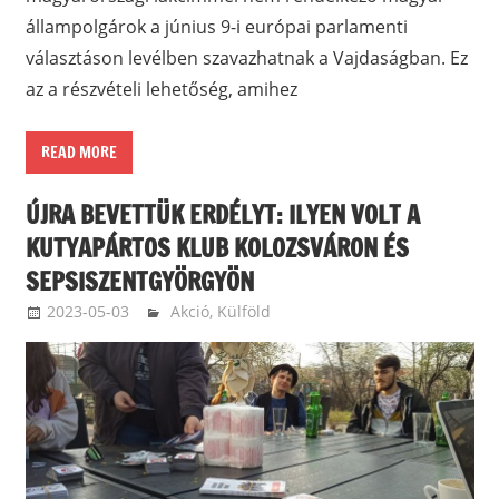
állampolgárok a június 9-i európai parlamenti
választáson levélben szavazhatnak a Vajdaságban. Ez
az a részvételi lehetőség, amihez
READ MORE
ÚJRA BEVETTÜK ERDÉLYT: ILYEN VOLT A
KUTYAPÁRTOS KLUB KOLOZSVÁRON ÉS
SEPSISZENTGYÖRGYÖN
2023-05-03
langdavid
Akció
,
Külföld