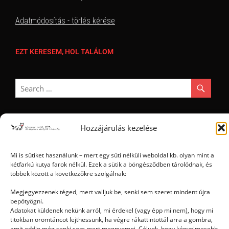
Adatmódosítás - törlés kérése
EZT KERESEM, HOL TALÁLOM
Hozzájárulás kezelése
Ⓒ 2006 - 2026 - Magyar Kétfarkú Kutya Párt - Minden jog fenntartva
Mi is sütiket használunk – mert egy süti nélküli weboldal kb. olyan mint a
kétfarkú kutya farok nélkül. Ezek a sütik a böngésződben tárolódnak, és
többek között a következőkre szolgálnak:
Megjegyezzenek téged, mert valljuk be, senki sem szeret mindent újra
bepötyögni.
Adatokat küldenek nekünk arról, mi érdekel (vagy épp mi nem), hogy mi
titokban örömtáncot lejthessünk, ha végre rákattintottál arra a gombra,
amit eddig még senki sem mert megnyomni. Célunk, hogy kényelmesebb,