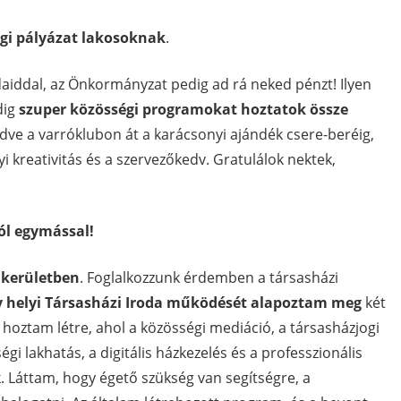
gi pályázat lakosoknak
.
iddal, az Önkormányzat pedig ad rá neked pénzt! Ilyen
dig
szuper közösségi programokat hoztatok össze
zdve a varróklubon át a karácsonyi ajándék csere-beréig,
yi kreativitás és a szervezőkedv. Gratulálok nektek,
ól egymással!
. kerületben
. Foglalkozzunk érdemben a társasházi
y helyi Társasházi Iroda működését alapoztam meg
két
hoztam létre, ahol a közösségi mediáció, a társasházjogi
gi lakhatás, a digitális házkezelés és a professzionális
. Láttam, hogy égető szükség van segítségre, a