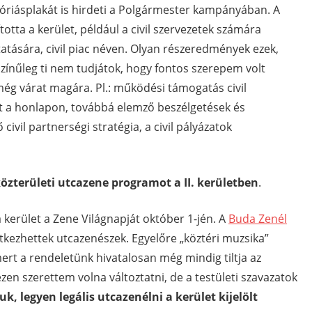
 óriásplakát is hirdeti a Polgármester kampányában. A
tta a kerület, például a civil szervezetek számára
atására, civil piac néven. Olyan részeredmények ezek,
színűleg ti nem tudjátok, hogy fontos szerepem volt
még várat magára. Pl.: működési támogatás civil
t a honlapon, továbbá elemző beszélgetések és
 civil partnerségi stratégia, a civil pályázatok
 közterületi utcazene programot a II. kerületben
.
kerület a Zene Világnapját október 1-jén. A
Buda Zenél
tkezhettek utcazenészek. Egyelőre „köztéri muzsika”
 mert a rendeletünk hivatalosan még mindig tiltja az
en szerettem volna változtatni, de a testületi szavazatok
uk, legyen legális utcazenélni a kerület kijelölt