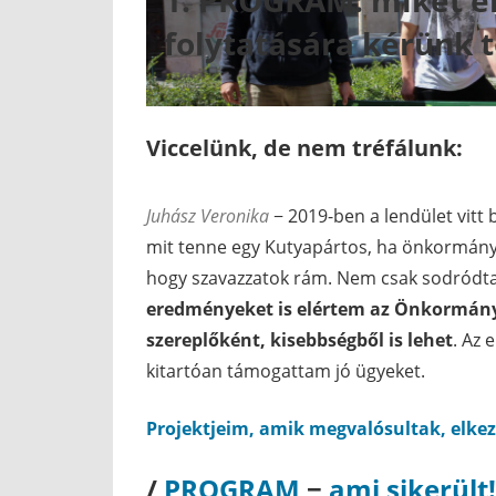
1. PROGRAM:
miket é
folytatására kérünk t
Viccelünk, de nem tréfálunk:
Juhász Veronika
− 2019-ben a lendület vitt
mit tenne egy Kutyapártos, ha önkormány
hogy szavazzatok rám. Nem csak sodród
eredményeket is elértem az Önkormán
szereplőként, kisebbségből is lehet
. Az 
kitartóan támogattam jó ügyeket.
Projektjeim, amik megvalósultak, elke
/
PROGRAM
−
ami sikerült!