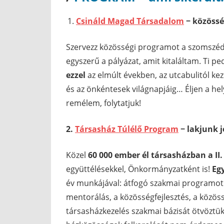
Csináld Magad Társadalom
− közössé
Szervezz közösségi programot a szomszéda
egyszerű a pályázat, amit kitaláltam. Ti pe
ezzel
az elmúlt években, az utcabulitól ke
és az önkéntesek világnapjáig… Éljen a hel
remélem, folytatjuk!
2.
Társasház Túlélő Program
− lakjunk j
Közel
60 000 ember él társasházban a II
együttélésekkel, Önkormányzatként is!
Eg
év munkájával: átfogó szakmai programot 
mentorálás, a közösségfejlesztés, a közössé
társasházkezelés szakmai bázisát ötvöztük