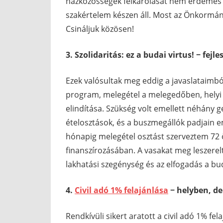
házközösségek felkarolását nem érdemes h
szakértelem készen áll. Most az Önkormány
Csináljuk közösen!
3.
Szolidaritás: ez a budai virtus! − fe
Ezek valósultak meg eddig a javaslataimból
program, melegétel a melegedőben, helyi 
elindítása. Szükség volt emellett néhány ge
ételosztások, és a buszmegállók padjain e
hónapig melegétel osztást szerveztem 72 
finanszírozásában. A vasakat meg leszerel
lakhatási szegénység és az elfogadás a bud
4.
Civil adó 1% felajánlása
− helyben, de
Rendkívüli sikert aratott a civil adó 1% fe