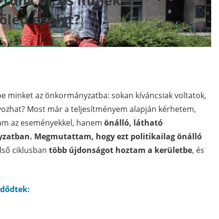
rtünk el, és minek a
őled esélyt?
 be minket az önkormányzatba: sokan kíváncsiak voltatok,
ozhat? Most már a teljesítményem alapján kérhetem,
tam az eseményekkel, hanem
önálló, látható
yzatban.
Megmutattam, hogy ezt politikailag önálló
első ciklusban
több újdonságot hoztam a kerületbe
, és
zdődtek: