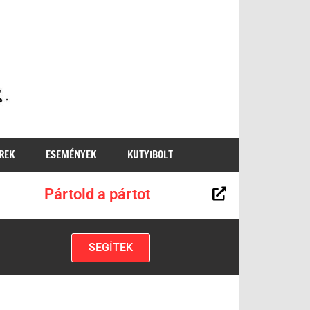
MKKP
REK
ESEMÉNYEK
KUTYIBOLT
Pártold a pártot
SEGÍTEK