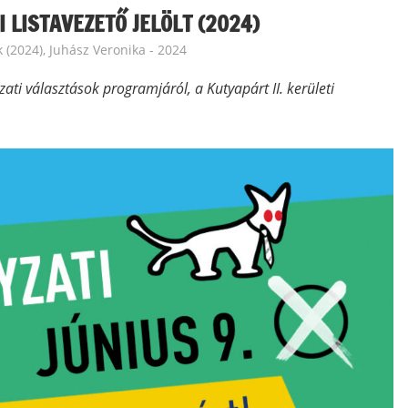
I LISTAVEZETŐ JELÖLT (2024)
ek (2024)
,
Juhász Veronika - 2024
ti választások programjáról, a Kutyapárt II. kerületi