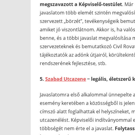
megszavazott a Képviselő-testület
. Már
javaslatom több elemét szintén megvalósíto
szervezett „börzét”, tevékenységeik bemut
amiket jó viszontlátnom. Akkor is, ha való
benne, és a többi javaslat megvalósítása 
szervezeteknek és bemutatkozó Civil Rova
tájékoztatók az adónk útjairól, körültekintő
rendszerének fejlesztése, stb.
5.
Szabad Utcazene
− legális, életszerű
Javaslatomra első alkalommal ünnepelte a 
esemény keretében a közösségből is jelen
címszó alatt foglalhattak el helyszíneket,
utcazenélést. Képviselői indítványommal ez
többségét nem érte el a javaslat.
Folytass