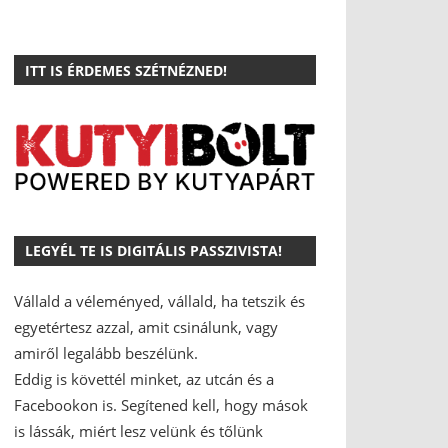
ITT IS ÉRDEMES SZÉTNÉZNED!
LEGYÉL TE IS DIGITÁLIS PASSZIVISTA!
Vállald a véleményed, vállald, ha tetszik és
egyetértesz azzal, amit csinálunk, vagy
amiről legalább beszélünk.
Eddig is követtél minket, az utcán és a
Facebookon is.
Segítened kell, hogy mások
is lássák, miért lesz velünk és tőlünk