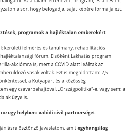
alogatni. Az általam létrehozott program, és a bevont
zaton a sor, hogy befogadja, saját képére formálja ezt.
jlesztések, programok a hajléktalan emberekért
: kerületi felmérés és tanulmány, rehabilitációs
hajléktalansági fórum, Elsőként Lakhatás program
rilla-akciómra is, mert a COVID alatt leálltak az
mberüldöző vasak voltak. Ezt is megoldottam: 2,5
önkéntessel, a Kutyapárt és a közösség
tem egy csavarbehajtóval. „Országpolitika”-e, vagy sem: a
aiak ügye is.
 ne egy helyben: valódi civil partnerséget
.
lajánlásra ösztönző javaslatom, amit
egyhangúlag