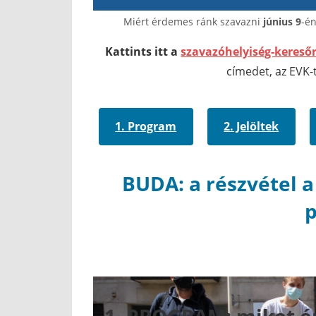
Miért érdemes ránk szavazni
június 9
-é
Kattints itt a
szavazóhelyiség-kereső
címedet, az EVK-t
1. Program
2. Jelöltek
BUDA: a részvétel a