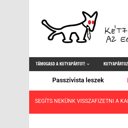
Az
egyetlen
TÁMOGASD A KUTYAPÁRTOT!
KUTYAPÁRTOZ
értelmes
választás
Passzivista leszek
SEGÍTS NEKÜNK VISSZAFIZETNI A K