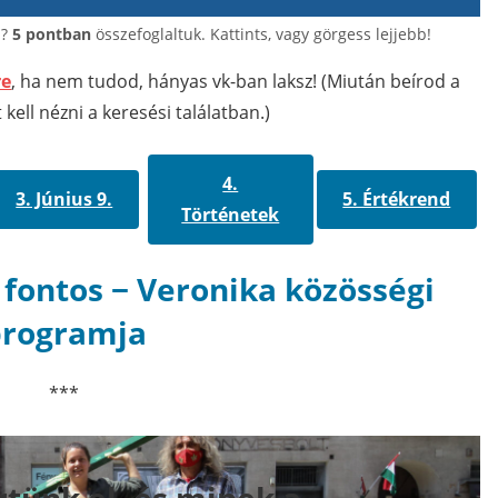
n?
5 pontban
összefoglaltuk. Kattints, vagy görgess lejjebb!
re
, ha nem tudod, hányas vk-ban laksz! (Miután beírod a
 kell nézni a keresési találatban.)
4.
3. Június 9.
5. Értékrend
Történetek
 fontos − Veronika közösségi
programja
***