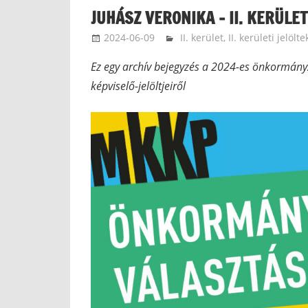
JUHÁSZ VERONIKA − II. KERÜLET
2024-06-09
Gárdonyi Ágnes
II. kerület
,
II. kerületi jelölt
Ez egy archív bejegyzés a 2024-es önkormányza
képviselő-jelöltjeiről