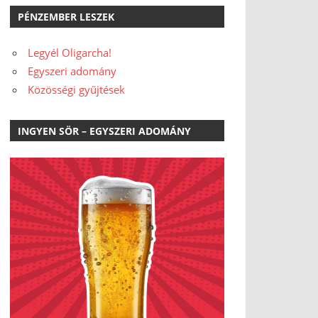
PÉNZEMBER LESZEK
Legyél Oligarcha!
Egyszeri adomány
Közösségi gyűjtések
INGYEN SÖR – EGYSZERI ADOMÁNY