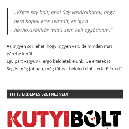
„Végre egy bolt, ahol úgy vásárolhatok, hogy
nem kapok érte semmit, és így a
házhozszállítás miatt sem kell aggódnom.”
Az ingyen sör lehet, hogy ingyen van, de minden más
pénzbe kerül.
Egy párt vagyunk, ergo belőletek élünk. De értetek is!
Segíts még jobban, még többet belőled élni – érted! Érted?!
ITT IS ÉRDEMES SZÉTNÉZNED!