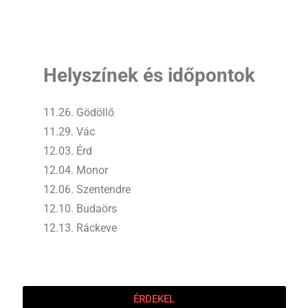
Helyszínek és időpontok
11.26. Gödöllő
11.29. Vác
12.03. Érd
12.04. Monor
12.06. Szentendre
12.10. Budaörs
12.13. Ráckeve
ÉRDEKEL