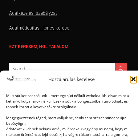
Adatkezelési szabályzat
Adatmódosítás - törlés kérése
EZT KERESEM, HOL TALÁLOM
Hozzájárulás kezelése
Mi is sütiket használunk – mert egy süti nélküli weboldal kb. olyan mint a
kétfarkú kutya farok nélkül. Ezek a sütik a böngésződben tárolódnak, és
Ⓒ 2006 - 2026 - Magyar Kétfarkú Kutya Párt - Minden jog fenntartva
többek között a következőkre szolgálnak:
Megjegyezzenek téged, mert valljuk be, senki sem szeret mindent újra
bepötyögni.
Adatokat küldenek nekünk arról, mi érdekel (vagy épp mi nem), hogy mi
titokban örömtáncot lejthessünk, ha végre rákattintottál arra a gombra,