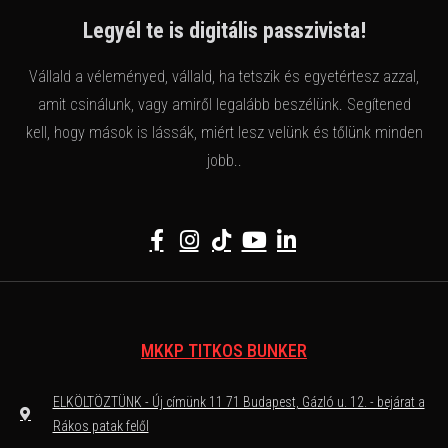
Legyél te is digitális passzivista!
Vállald a véleményed, vállald, ha tetszik és egyetértesz azzal,
amit csinálunk, vagy amiről legalább beszélünk. Segítened
kell, hogy mások is lássák, miért lesz velünk és tőlünk minden
jobb..
MKKP TITKOS BUNKER
ELKÖLTÖZTÜNK - Új címünk 11 71 Budapest, Gázló u. 12. - bejárat a
Rákos patak felől