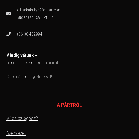
ketfarkukutya@gmail.com
Budapest 1590 Pf. 170
+36 30 4629941
Mindig várunk –
de nem találsz minket mindig itt.
Csak időpontegyeztetéssel!
A PÁRTRÓL
Mi ez az egész?
Szervezet