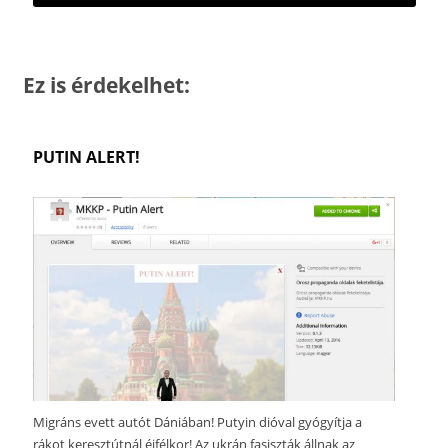
Ez is érdekelhet:
PUTIN ALERT!
Migráns evett autót Dániában! Putyin dióval gyógyítja a
rákot keresztútnál éjfélkor! Az ukrán fasiszták állnak az