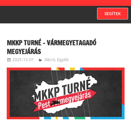
SEGÍTEK
MKKP TURNÉ – VÁRMEGYETAGADÓ
MEGYEJÁRÁS
2025-12-01
MKKP
Akció
,
Egyéb