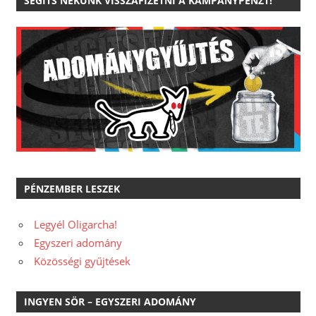
SEGÍTS NEKÜNK VISSZAFIZETNI A KAMPÁNYPÉNZT!
PÉNZEMBER LESZEK
Legyél Oligarcha!
Egyszeri adomány
Közösségi gyűjtések
INGYEN SÖR – EGYSZERI ADOMÁNY