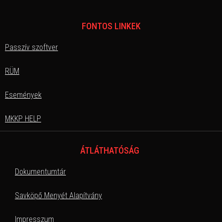
FONTOS LINKEK
Passzív szoftver
RÜM
Események
MKKP HELP
ÁTLÁTHATÓSÁG
Dokumentumtár
Savköpő Menyét Alapítvány
Impresszum