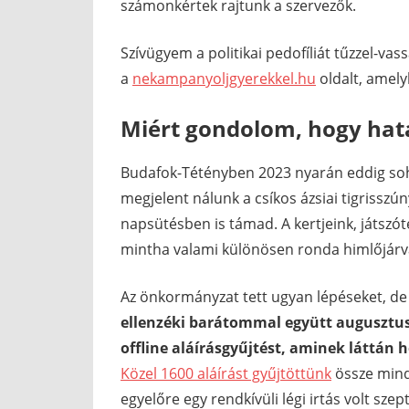
számonkértek rajtunk a szervezők.
Szívügyem a politikai pedofíliát tűzzel-vass
a
nekampanyoljgyerekkel.hu
oldalt, amely
Miért gondolom, hogy hatá
Budafok-Tétényben 2023 nyarán eddig soh
megjelent nálunk a csíkos ázsiai tigrisszú
napsütésben is támad. A kertjeink, játszót
mintha valami különösen ronda himlőjárv
Az önkormányzat tett ugyan lépéseket, d
ellenzéki barátommal együtt augusztu
offline aláírásgyűjtést, aminek láttán 
Közel 1600 aláírást gyűjtöttünk
össze mind
egyelőre egy rendkívüli légi irtás volt sz