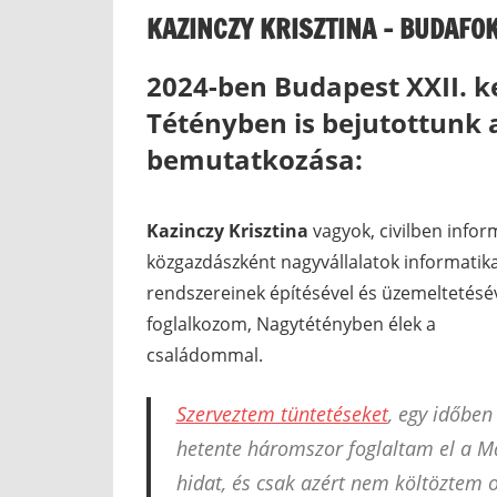
KAZINCZY KRISZTINA – BUDAFO
2024-ben Budapest XXII. k
Tétényben is bejutottunk
bemutatkozása:
Kazinczy Krisztina
vagyok, civilben infor
közgazdászként nagyvállalatok informatika
rendszereinek építésével és üzemeltetésé
foglalkozom, Nagytétényben élek a
családommal.
Szerveztem tüntetéseket
, egy időben
hetente háromszor foglaltam el a M
hidat, és csak azért nem költöztem 