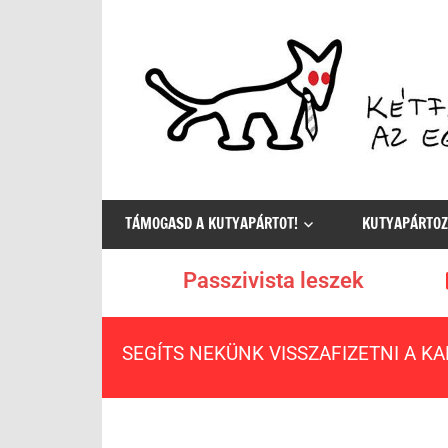
Az
egyetlen
TÁMOGASD A KUTYAPÁRTOT!
KUTYAPÁRTOZ
értelmes
választás
Passzivista leszek
SEGÍTS NEKÜNK VISSZAFIZETNI A K