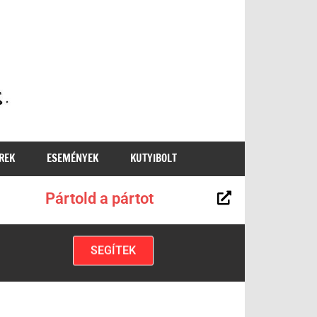
MKKP
REK
ESEMÉNYEK
KUTYIBOLT
Pártold a pártot
SEGÍTEK