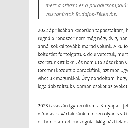
mert a szívem és a paradicsompalá
visszahúztak Budafok-Téténybe.
2022 áprilisában keserűen tapasztaltam, 
regnáló rendszer nem még négy évig, ha
annál sokkal tovább marad velünk. A külfö
költözést fontolgattuk, de elvetettük, mert
szeretünk itt lakni, és nem utolsósorban 
teremni kezdett a barackfánk, azt meg u
vihetjük magunkkal. Úgy gondoltam, hogy
legalább töltsük vidáman ezeket az éveket
2023 tavaszán így kerültem a Kutyapárt je
előadások vártak ránk minden olyan szakt
otthonosan kell mozognia. Még házi felada