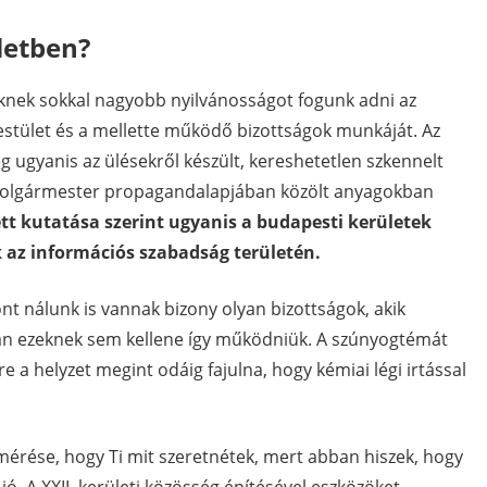
letben?
knek sokkal nagyobb nyilvánosságot fogunk adni az
estület és a mellette működő bizottságok munkáját. Az
ugyanis az ülésekről készült, kereshetetlen szkennelt
a polgármester propagandalapjában közölt anyagokban
tt kutatása szerint ugyanis a budapesti kerületek
k az információs szabadság területén.
ont nálunk is vannak bizony olyan bizottságok, akik
lán ezeknek sem kellene így működniük. A szúnyogtémát
 a helyzet megint odáig fajulna, hogy kémiai légi irtással
mérése, hogy Ti mit szeretnétek, mert abban hiszek, hogy