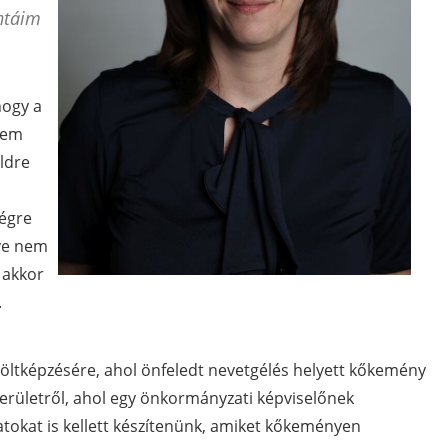
ntáim
hogy a
nem
ldre
végre
gye nem
 akkor
.
löltképzésére, ahol önfeledt nevetgélés helyett kőkemény
erületről, ahol egy önkormányzati képviselőnek
tokat is kellett készítenünk, amiket kőkeményen