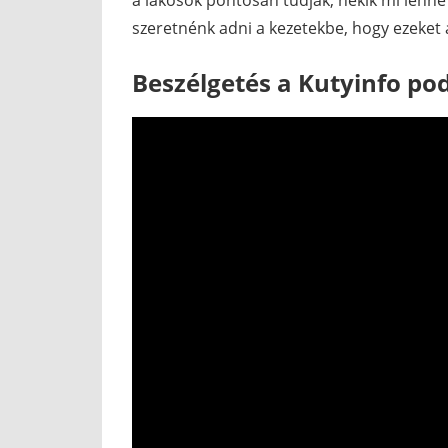
a lakosok pontosan tudják, nekik mi lenne 
szeretnénk adni a kezetekbe, hogy ezeket 
Beszélgetés a Kutyinfo po