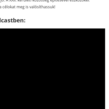
jó. A XXII. kerületi közösség építésével eszközöket
a célokat meg is valósíthassuk!
dcastben: