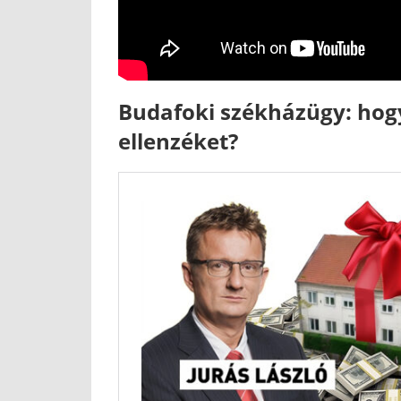
Budafoki székházügy: hogy
ellenzéket?