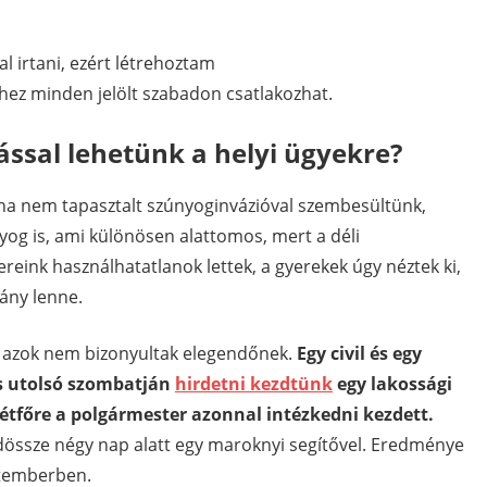
al irtani, ezért létrehoztam
hez minden jelölt szabadon csatlakozhat.
ssal lehetünk a helyi ügyekre?
a nem tapasztalt szúnyoginvázióval szembesültünk,
nyog is, ami különösen alattomos, mert a déli
ereink használhatatlanok lettek, a gyerekek úgy néztek ki,
ány lenne.
e azok nem bizonyultak elegendőnek.
Egy civil és egy
s utolsó szombatján
hirdetni kezdtünk
egy lakossági
hétfőre a polgármester azonnal intézkedni kezdett.
össze négy nap alatt egy maroknyi segítővel. Eredménye
eptemberben.