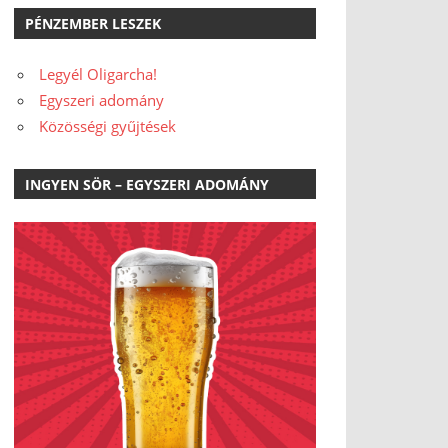
PÉNZEMBER LESZEK
Legyél Oligarcha!
Egyszeri adomány
Közösségi gyűjtések
INGYEN SÖR – EGYSZERI ADOMÁNY