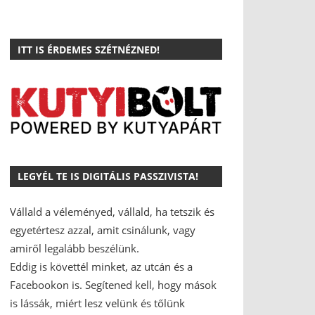
ITT IS ÉRDEMES SZÉTNÉZNED!
LEGYÉL TE IS DIGITÁLIS PASSZIVISTA!
Vállald a véleményed, vállald, ha tetszik és
egyetértesz azzal, amit csinálunk, vagy
amiről legalább beszélünk.
Eddig is követtél minket, az utcán és a
Facebookon is.
Segítened kell, hogy mások
is lássák, miért lesz velünk és tőlünk