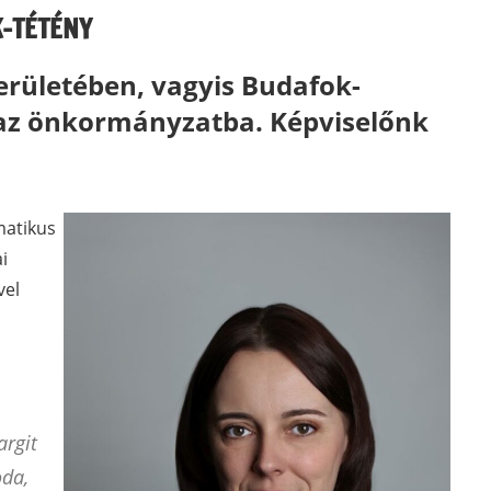
K-TÉTÉNY
erületében, vagyis Budafok-
 az önkormányzatba. Képviselőnk
matikus
i
vel
argit
oda,