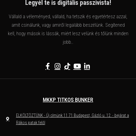
Legyél te is digitális passzivista!
Vállald a véleményed, vállald, ha tetszik és egyetértesz azzal,
amit csinálunk, vagy amiről legalább beszélünk. Segítened
kell, hogy mások is lássák, miért lesz velünk és tőlünk minden
jobb..
MKKP TITKOS BUNKER
ELKÖLTÖZTÜNK - Új címünk 11 71 Budapest, Gázló u. 12. - bejárat a
Rákos patak felől