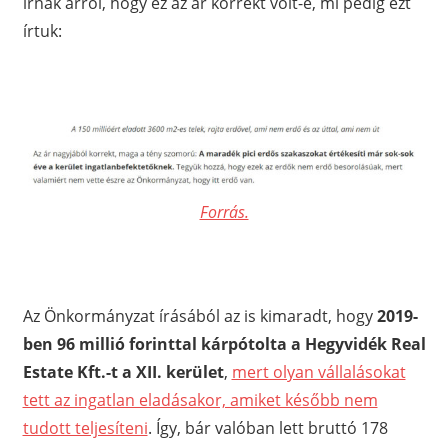
írnak arról, hogy ez az ár korrekt volt-e, mi pedig ezt
írtuk:
Forrás.
Az Önkormányzat írásából az is kimaradt, hogy
2019-
ben 96 millió forinttal kárpótolta a Hegyvidék Real
Estate Kft.-t a XII. kerület
,
mert olyan vállalásokat
tett az ingatlan eladásakor, amiket később nem
tudott teljesíteni
. Így, bár valóban lett bruttó 178