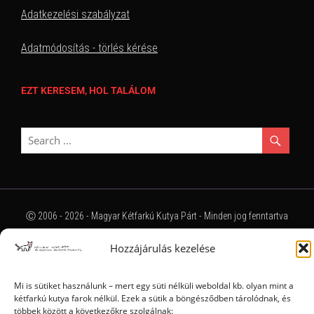
Adatkezelési szabályzat
Adatmódosítás - törlés kérése
EZT KERESEM, HOL TALÁLOM
Ⓒ 2006 - 2026 - Magyar Kétfarkú Kutya Párt - Minden jog fenntartva
Hozzájárulás kezelése
Mi is sütiket használunk – mert egy süti nélküli weboldal kb. olyan mint a
kétfarkú kutya farok nélkül. Ezek a sütik a böngésződben tárolódnak, és
többek között a következőkre szolgálnak: