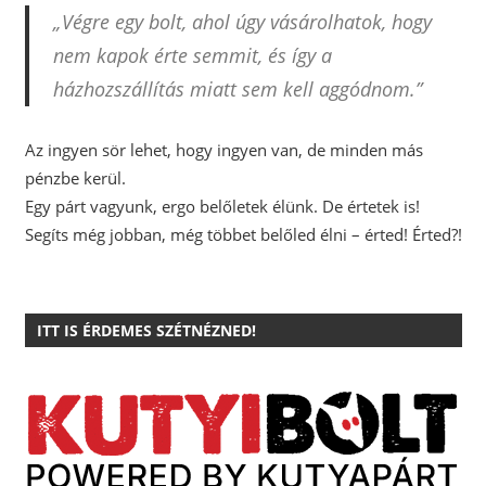
„Végre egy bolt, ahol úgy vásárolhatok, hogy
nem kapok érte semmit, és így a
házhozszállítás miatt sem kell aggódnom.”
Az ingyen sör lehet, hogy ingyen van, de minden más
pénzbe kerül.
Egy párt vagyunk, ergo belőletek élünk. De értetek is!
Segíts még jobban, még többet belőled élni – érted! Érted?!
ITT IS ÉRDEMES SZÉTNÉZNED!