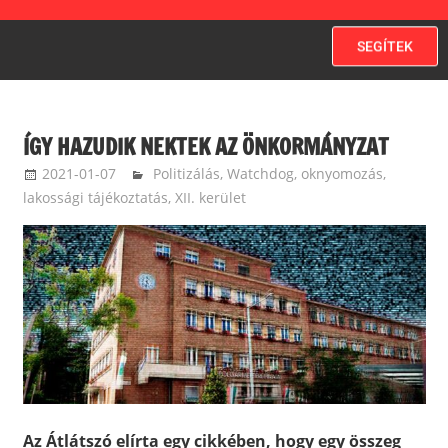
SEGÍTEK
ÍGY HAZUDIK NEKTEK AZ ÖNKORMÁNYZAT
2021-01-07
ketfarkukutya
Politizálás
,
Watchdog, oknyomozás,
lakossági tájékoztatás
,
XII. kerület
Az Átlátszó elírta egy cikkében, hogy egy összeg