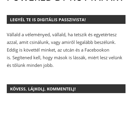
LEGYÉL TE IS DIGITÁLIS PASSZIVISTA!
Vállald a véleményed, vállald, ha tetszik és egyetértesz
azzal, amit csinálunk, vagy amiről legalább beszélünk.
Eddig is követtél minket, az utcán és a Facebookon
is.
Segítened kell, hogy mások is lássák, miért lesz velünk
és tőlünk minden jobb.
KÖVESS, LÁJKOLJ, KOMMENTELJ!