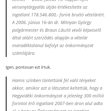
versenytárgyalás útján értékesítette az
ingatlant 178.546.800,- forint bruttó vételárért.
A 2006. június 16-án dr. Mitnyan György
polgármester és Braun László vevői képviselő
által aláírt szerződés alapján a vételár
maradéktalanul befolyt az önkormányzat
számlájára.
Igen, pontosan ezt írtuk.
Hamis színben tüntettünk fel való tényeket
akkor, amikor azt a látszatot keltettük, hogy a
Hegyvidéki önkormányzat a jelenleg 300 millió
forintot érő ingatlant 2007-ben áron alul adta
el, s hogy az Önkormányzat az ingatlan