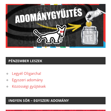
PÉNZEMBER LESZEK
Legyél Oligarcha!
Egyszeri adomány
Közösségi gyűjtések
INGYEN SÖR – EGYSZERI ADOMÁNY