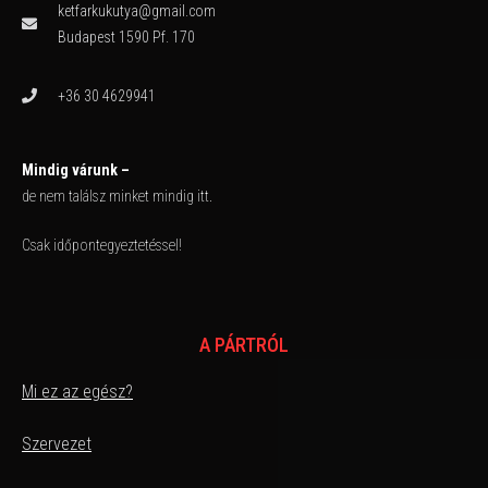
ketfarkukutya@gmail.com
Budapest 1590 Pf. 170
+36 30 4629941
Mindig várunk –
de nem találsz minket mindig itt.
Csak időpontegyeztetéssel!
A PÁRTRÓL
Mi ez az egész?
Szervezet