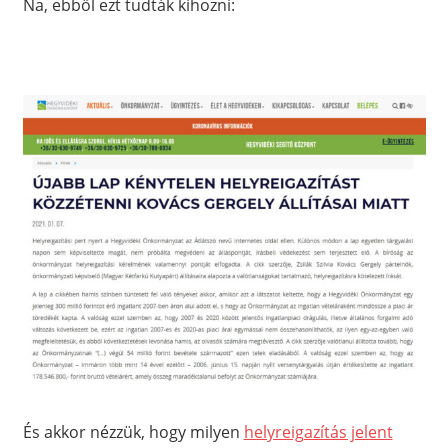
Na, ebből ezt tudták kihozni:
És akkor nézzük, hogy milyen
helyreigazítás jelent