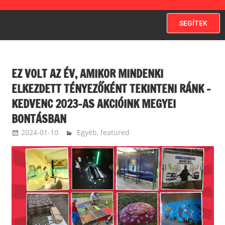
SEGÍTEK
EZ VOLT AZ ÉV, AMIKOR MINDENKI
ELKEZDETT TÉNYEZŐKÉNT TEKINTENI RÁNK –
KEDVENC 2023-AS AKCIÓINK MEGYEI
BONTÁSBAN
2024-01-10
langdavid
Egyéb
,
featured