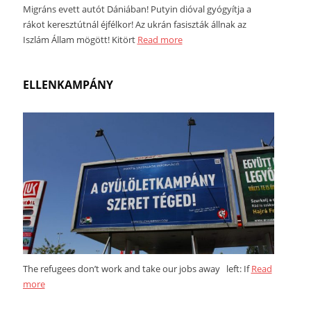
Migráns evett autót Dániában! Putyin dióval gyógyítja a
rákot keresztútnál éjfélkor! Az ukrán fasiszták állnak az
Iszlám Állam mögött! Kitört
Read more
ELLENKAMPÁNY
The refugees don’t work and take our jobs away left: If
Read
more