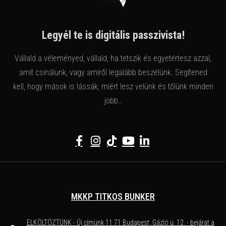
Legyél te is digitális passzivista!
Vállald a véleményed, vállald, ha tetszik és egyetértesz azzal,
amit csinálunk, vagy amiről legalább beszélünk. Segítened
kell, hogy mások is lássák, miért lesz velünk és tőlünk minden
jobb..
MKKP TITKOS BUNKER
ELKÖLTÖZTÜNK - Új címünk 11 71 Budapest, Gázló u. 12. - bejárat a