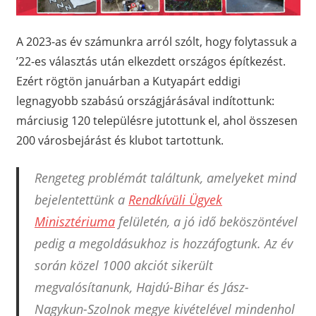
A 2023-as év számunkra arról szólt, hogy folytassuk a
’22-es választás után elkezdett országos építkezést.
Ezért rögtön januárban a Kutyapárt eddigi
legnagyobb szabású országjárásával indítottunk:
márciusig 120 településre jutottunk el, ahol összesen
200 városbejárást és klubot tartottunk.
Rengeteg problémát találtunk, amelyeket mind
bejelentettünk a
Rendkívüli Ügyek
Minisztériuma
felületén, a jó idő beköszöntével
pedig a megoldásukhoz is hozzáfogtunk. Az év
során közel 1000 akciót sikerült
megvalósítanunk, Hajdú-Bihar és Jász-
Nagykun-Szolnok megye kivételével mindenhol