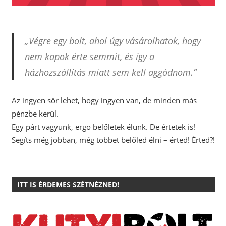
„Végre egy bolt, ahol úgy vásárolhatok, hogy
nem kapok érte semmit, és így a
házhozszállítás miatt sem kell aggódnom.”
Az ingyen sör lehet, hogy ingyen van, de minden más
pénzbe kerül.
Egy párt vagyunk, ergo belőletek élünk. De értetek is!
Segíts még jobban, még többet belőled élni – érted! Érted?!
ITT IS ÉRDEMES SZÉTNÉZNED!