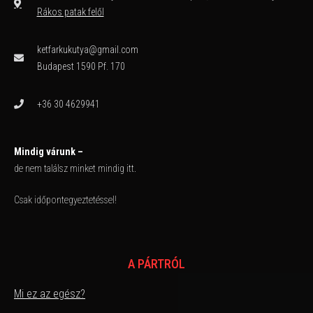
Rákos patak felől
ketfarkukutya@gmail.com
Budapest 1590 Pf. 170
+36 30 4629941
Mindig várunk –
de nem találsz minket mindig itt.
Csak időpontegyeztetéssel!
A PÁRTRÓL
Mi ez az egész?