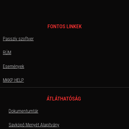
FONTOS LINKEK
Passzív szoftver
RÜM
Események
MKKP HELP
ÁTLÁTHATÓSÁG
Dokumentumtár
Savköpő Menyét Alapítvány