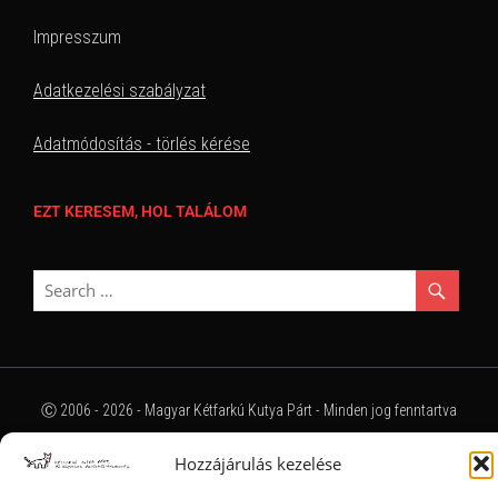
Impresszum
Adatkezelési szabályzat
Adatmódosítás - törlés kérése
EZT KERESEM, HOL TALÁLOM
Ⓒ 2006 - 2026 - Magyar Kétfarkú Kutya Párt - Minden jog fenntartva
Hozzájárulás kezelése