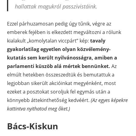
hallattak magukról passzivistáink.
Ezzel párhuzamosan pedig úgy tűnik, végre az
emberek fejében is elkezdett megváltozni a rólunk
kialakult „komolytalan viccpárt” kép:
tavaly
gyakorlatilag egyetlen olyan közvélemény-
kutatás sem került nyilvánosságra, amiben a
parlamenti küszöb alá mértek bennünket.
Az
elmúlt hetekben összeszedtük és bemutattuk a
legjobban sikerült akcióinkat megyénként, most
ezeket a posztokat soroljuk fel egymás után a
könnyebb áttekinthetőség kedvéért.
(Az egyes képekre
kattintva nyithatod meg őket.)
Bács-Kiskun