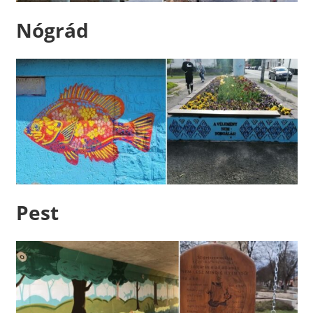
Nógrád
Pest