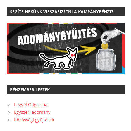
SEGÍTS NEKÜNK VISSZAFIZETNI A KAMPÁNYPÉNZT!
PÉNZEMBER LESZEK
Legyél Oligarcha!
Egyszeri adomány
Közösségi gyűjtések