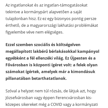
Az ingatlanokat és az ingatlan-támogatásokat
tekintve a kormánypárt alapvetően a saját
tulajdonban hisz. Ez ez egy bizonyos pontig persze
érthető, de a magyarországi lakhatási problémákat
figyelembe véve nem elégséges.
Ezzel szemben szociális és költségelven
megállapított lakbérű bérlakásokkal kampányol
egyébként a fél ellenzéki világ. Ez Újpesten és a
Fővárosban is központi ígéret volt: a felek olyan
számokat ígértek, amelyek már a kimondásuk
pillanatában betarthatatlanok.
Szóval a helyzet nem túl rózsás, de látjuk azt, hogy
Józsefvárosban vagy éppen Ferencvárosban kis-
közepes sikereket még a COVID vagy a kormányzati