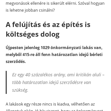
megvonások ellenére is sikerült elérni. Szóval hogyan
is lehetne jobban csinálni?
A felújítás és az építés is
költséges dolog
Újpesten jelenleg 1029 önkormányzati lakás van,
melyből 415-re áll fenn határozatlan idejű bérleti
szerződés.
Ez egy 40 százalékos arány, ami kritikán aluli –
több határozatlan idejű szerződésre van
szükség.
A lakások egy része nincs is kiadva, vélhetően az
állapotuk okán. Jó hír viszont, hogy az önkormányzat