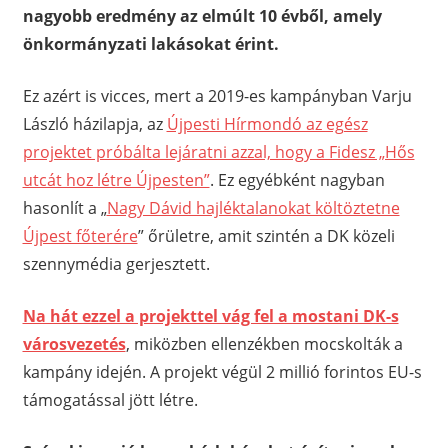
nagyobb eredmény az elmúlt 10 évből, amely
önkormányzati lakásokat érint.
Ez azért is vicces, mert a 2019-es kampányban Varju
László házilapja, az
Újpesti Hírmondó az egész
projektet próbálta lejáratni azzal, hogy a Fidesz „Hős
utcát hoz létre Újpesten”
. Ez egyébként nagyban
hasonlít a „
Nagy Dávid hajléktalanokat költöztetne
Újpest főterére
” őrületre, amit szintén a DK közeli
szennymédia gerjesztett.
Na hát ezzel a projekttel vág fel a mostani DK-s
városvezetés
, miközben ellenzékben mocskolták a
kampány idején. A projekt végül 2 millió forintos EU-s
támogatással jött létre.