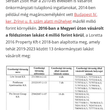
Serbán Zsolt már a 2010-es években is vásárolt
önkormányzati tulajdonú ingatlanokat, 2014-ben
például még magánszemélyként vett
Budapest IV.
ker. Zrínyi u. 8. szám alatti műhelyet
másfél millió
forint környékén.
2016-ban a Megyeri úton vásárolt
a földszinten lakást 4 millió forint körül
, a Loretta
2016 Property Kft-t 2018-ban alapította meg, amely
tehát 2019-2023 között 13 önkormányzati lakást
vásárolt meg: