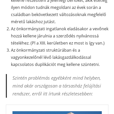
kellene részesíteni a jelenlegi bérlőket, akik esetleg
ilyen módon tudnák megoldani az évek során a
családban bekövetkezett változásoknak megfelelő
méretű lakáshoz jutást.
Az önkormányzati ingatlanok eladásakor a vevőnek
hozzá kellene járulnia a szerződés nyilvánossá
tételéhez. (Pl a XIII. kerületben ez most is így van.)
Az önkormányzati struktúrában és a
vagyonkezelőnél lévő lakásgazdálkodással
kapcsolatos duplikációt meg kellene szüntetni.
Szintén problémás egyébként mind helyben,
mind akár országosan a társasház felújítási
rendszer, erről itt írtunk részletesebben: