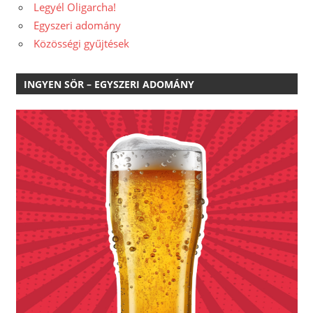
Legyél Oligarcha!
Egyszeri adomány
Közösségi gyűjtések
INGYEN SÖR – EGYSZERI ADOMÁNY