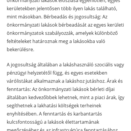
önkormányzati lakások eloszlása egyenlőtlen, egyes
kerületekben jelentősen több ilyen lakás található,
mint másokban. Bérbeadás és jogosultság: Az
önkormányzati lakások bérbeadását az egyes kerületi
önkormányzatok szabályozzák, amelyek különböző
feltételeket határoznak meg a lakásokba való
bekerülésre.
A jogosultság általában a lakáshasználó szociális vagy
pénzügyi helyzetétől függ, és egyes esetekben
várólistákat alkalmaznak a lakáshoz jutáshoz. Árak és
fenntartás: Az önkormányzati lakások bérleti díjai
általában kedvezőbbek lehetnek, mint a piaci árak, így
segíthetnek a lakhatási költségek terheinek
enyhítésében. A fenntartás és karbantartás
kulcsfontosságú a lakások élettartamának
megőrzéséhez és az infrastruktúra fenntartásához.