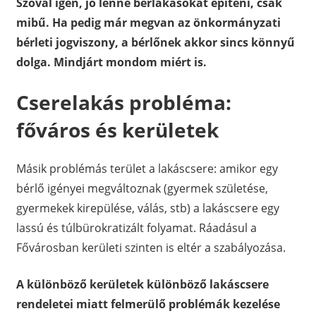
Szóval igen, jó lenne bérlakásokat építeni, csak
mibű. Ha pedig már megvan az önkormányzati
bérleti jogviszony, a bérlőnek akkor sincs könnyű
dolga. Mindjárt mondom miért is.
Cserelakás probléma:
főváros és kerületek
Másik problémás terület a lakáscsere: amikor egy
bérlő igényei megváltoznak (gyermek születése,
gyermekek kirepülése, válás, stb) a lakáscsere egy
lassú és túlbürokratizált folyamat. Ráadásul a
Fővárosban kerületi szinten is eltér a szabályozása.
A különböző kerületek különböző lakáscsere
rendeletei miatt felmerülő problémák kezelése