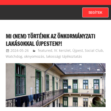
SEGÍTEK
MI (NEM) TÖRTÉNIK AZ ÖNKORMÁNYZATI
LAKÁSOKKAL ÚJPESTEN?!
2024-05-26
ketfarkukutya
featured
,
IV. kerület, Újpest
,
Social Club
,
Watchdog, oknyomozás, lakossági tájékoztatás