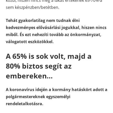
közül, hiszen nincs meg a lakás értékének 65-70%-a
sem készpénzben/betétben.
Tehát gyakorlatilag nem tudnak élni
kedvezményes elővásárlási jogukkal, hiszen nincs
miből. És ezt nehezíti tovább az önkormányzat,
válogatott eszközökkel.
A 65% is sok volt, majd a
80% biztos segít az
embereken…
A koronavírus idején a kormány hatáskört adott a
polgármestereknek egyszemélyi
rendeletalkotásra.