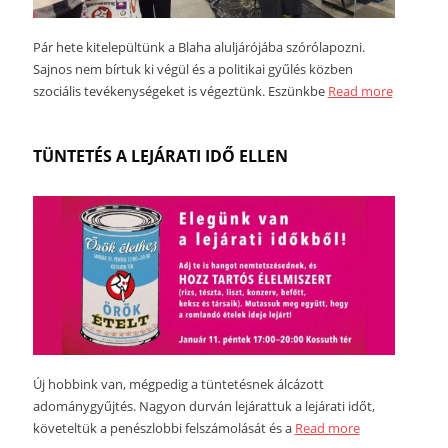
Pár hete kitelepültünk a Blaha aluljárójába szórólapozni.
Sajnos nem bírtuk ki végül és a politikai gyűlés közben
szociális tevékenységeket is végeztünk. Eszünkbe
Read more
TÜNTETÉS A LEJÁRATI IDŐ ELLEN
Új hobbink van, mégpedig a tüntetésnek álcázott
adománygyűjtés. Nagyon durván lejárattuk a lejárati időt,
követeltük a penészlobbi felszámolását és a
Read more