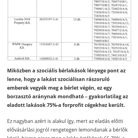
Miközben a szociális bérlakások lényege pont az
lenne, hogy a lakást szociálisan rászoruló
emberek vegyék meg a bérlet végén, ez egy
borzasztó aránynak mondható – gyakorlatilag az
eladott lakások 75%-a forprofit cégekhez került.
Ez nagyban azért is alakul így, mert az eladás előtti
elővásárlási jogról rengetegen lemondanak a bérlők