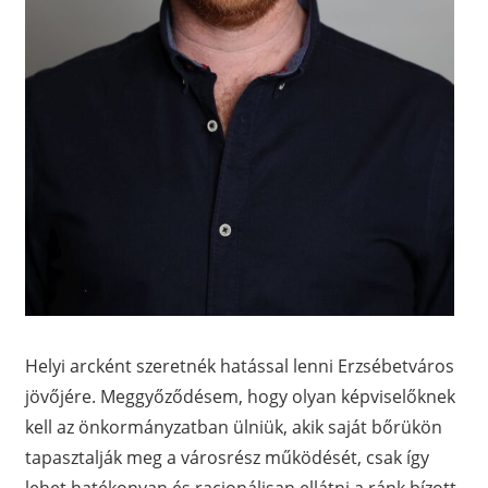
Helyi arcként szeretnék hatással lenni Erzsébetváros
jövőjére. Meggyőződésem, hogy olyan képviselőknek
kell az önkormányzatban ülniük, akik saját bőrükön
tapasztalják meg a városrész működését, csak így