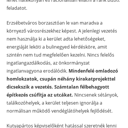
lehet hatékonyan és racionálisan ellátni a ránk bízott
feladatot.
Erzsébetváros borzasztóan le van maradva a
környező városrészekhez képest. A jelenlegi vezetés
nem használja ki a kerület adta lehetőségeket,
energiáját leköti a bulinegyed kérdésköre, amit
szintén nem tud megfelelően kezelni. Nincs felelős
ingatlangazdálkodás, az önkormányzat
ingatlanvagyona erodálódik.
Mindenfelé omladozó
homlokzatok, csupán néhány kirakatprojekttel
dicsekszik a vezetés. Számtalan félbehagyott
építkezés csúfítja az utcákat.
Nincsenek sétányok,
találkozóhelyek, a kerület teljesen ignorálja a
normálisan működő vendéglátóhelyek fejlődését.
Kutyapártos képviselőként hatással szeretnék lenni