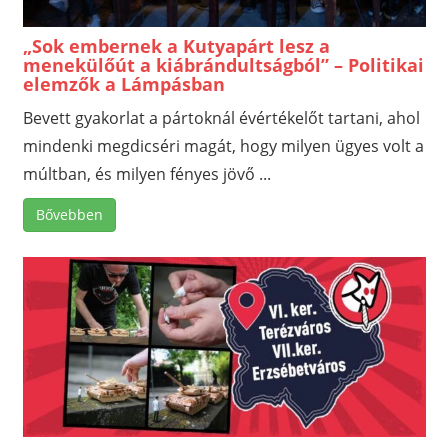
„Sok embernek a Kutyapárt lesz a
menekülőút a kiábrándultságból” – Politikai
elemzők a Lámpásban
Bevett gyakorlat a pártoknál évértékelőt tartani, ahol
mindenki megdicséri magát, hogy milyen ügyes volt a
múltban, és milyen fényes jövő ...
Bővebben