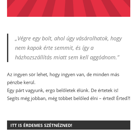
„Végre egy bolt, ahol úgy vásárolhatok, hogy
nem kapok érte semmit, és így a
házhozszállítás miatt sem kell aggódnom.”
Az ingyen sör lehet, hogy ingyen van, de minden más
pénzbe kerül.
Egy párt vagyunk, ergo belőletek élünk. De értetek is!
Segíts még jobban, még többet belőled élni – érted! Érted?!
ITT IS ÉRDEMES SZÉTNÉZNED!