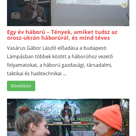
Egy év háború – Tények, amiket tudsz az
orosz-ukrán háborúról, és mind téves
Vasárus Gábor László előadása a budapesti
Lámpásban többek között a háborúhoz vezető
folyamatokat, a háború gazdasági, társadalmi,
taktikai és haditechnikai ...
Bővebben