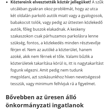
Köztereink elvesztették köztér jellegüket!
A szűk
utcákban gyakran okoz problémát, hogy az utca
két oldalán parkoló autók miatt vagy a gyalogosok,
babakocsit tolók, vagy pedig az úttesten közlekedő
autók, főleg buszok elakadnak. A keskeny
szakaszokon csak párhuzamos parkolásra lenne
szükség, fontos, a közlekedés minden résztvevője
férjen el. Nem az autóké a közterület, hanem
azoké, akik nem férnek el tőle. Valami bűzlik a
közterületek takarítása körül is, itt is nagytakarítást
fogunk végezni. Amit pedig nem tudunk
megoldani, azt szokásunkhoz híven nevetségessé
tesszük, vagy minimum felhívjuk rá a figyelmet.
Bővebben az üresen álló
önkormányzati ingatlanok