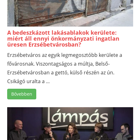
A bedeszkázott lakásablakok kerülete:
miért áll ennyi önkormányzati ingatlan
üresen Erzsébetvárosban?
Erzsébetváros az egyik legmegosztóbb kerülete a
fővárosnak. Viszontagságos a múltja, Belső-
Erzsébetvárosban a gettó, külső részén az ún.
Csikágó uralta a ...
Bővebben