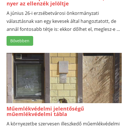
nyer az ellenzék jelöltje
A június 26-i erzsébetvárosi önkormányzati
választásnak van egy kevesek által hangoztatott, de
annál fontosabb tétje is: ekkor dőlhet el, meglesz-e ...
Bővebben
Műemlékvédelmi jelentőségű
műemlékvédelmi tábla
A környezetbe szervesen illeszkedő műemlékvédelmi