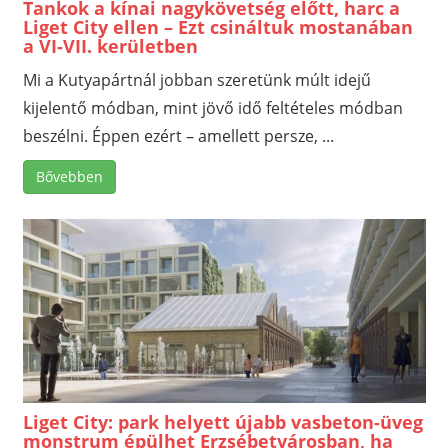
Tankok a kínai nagykövetség előtt, harc a
Liget City ellen – Ezt csináltuk mostanában
a VI-VII. kerületben
Mi a Kutyapártnál jobban szeretünk múlt idejű
kijelentő módban, mint jövő idő feltételes módban
beszélni. Éppen ezért – amellett persze, ...
Bővebben
Liget City: park helyett újabb vasbeton-üveg
monstrum épülhet Erzsébetvárosban, ha