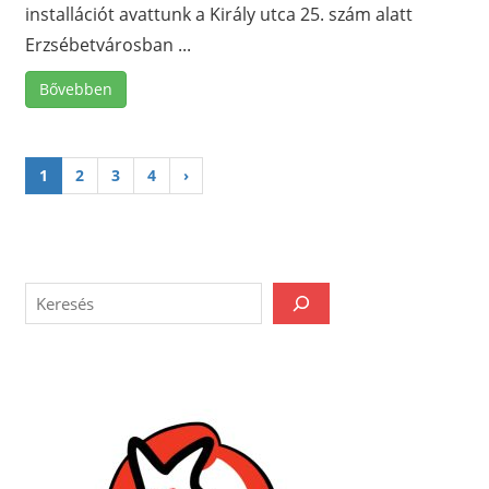
installációt avattunk a Király utca 25. szám alatt
Erzsébetvárosban ...
Bővebben
1
2
3
4
›