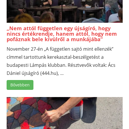
„Nem attól független egy újságíró, hogy
nincs értékrendje, hanem attól, hogy nem
pofáznak bele kívülről a munkájába”
November 27-én „A független sajtó mint ellenzék”
címmel tartottunk kerekasztal-beszélgetést a
budapesti Lámpás klubban. Résztvevők voltak: Ács
Dániel újságíró (444.hu), ...
Bővebben