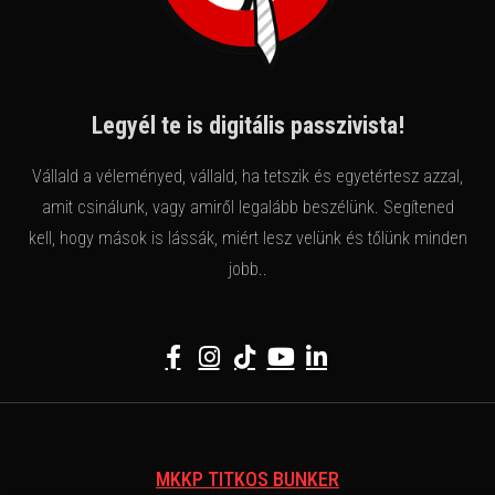
Legyél te is digitális passzivista!
Vállald a véleményed, vállald, ha tetszik és egyetértesz azzal,
amit csinálunk, vagy amiről legalább beszélünk. Segítened
kell, hogy mások is lássák, miért lesz velünk és tőlünk minden
jobb..
MKKP TITKOS BUNKER