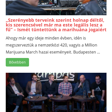
„Szerényebb terveink szerint holnap déltől,
kis szerencsével már ma este legális lesz a
fű” – Ismét tüntettünk a marihuána jogaiért
Ahogy már egy ideje minden évben, idén is
megszerveztük a nemzetközi 420, vagyis a Million
Marijuana March hazai eseményeit. Budapesten ...
Bővebben