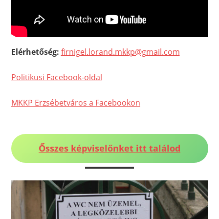
Elérhetőség:
firnigel.lorand.mkkp@gmail.com
Politikusi Facebook-oldal
MKKP Erzsébetváros a Facebookon
Ősszes képviselőnket itt találod