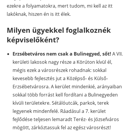
ezekre a folyamatokra, mert tudom, mi kell az itt
lakóknak, hiszen én is itt élek.
Milyen ügyekkel foglalkoznék
képviselőként?
Erzsébetváros nem csak a Bulinegyed, sőt!
A VII.
kerületi lakosok nagy része a Körúton kívül él,
mégis ezek a városrészek rohadnak: sokkal
kevesebb fejlesztés jut a Középső- és Külső-
Erzsébetvárosra. A kerület mindenkié, arányaiban
sokkal több forrást kell fordítani a Bulinegyeden
kívüli területekre. Sétálóutcák, parkok, terek
legyenek mindenfelé. Ráadásul a 7. kerület
fejlődése teljesen lemaradt Teréz- és Józsefváros
mögött, zárkóztassuk fel az egész városrészt!