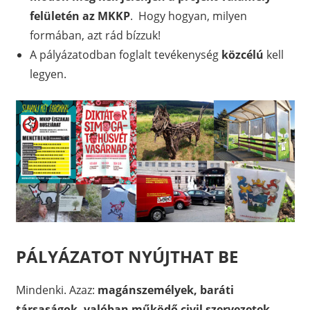
felületén az MKKP
. Hogy hogyan, milyen
formában, azt rád bízzuk!
A pályázatodban foglalt tevékenység
közcélú
kell
legyen.
PÁLYÁZATOT NYÚJTHAT BE
Mindenki. Azaz:
magánszemélyek, baráti
társaságok, valóban működő civil szervezetek,