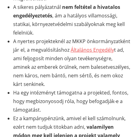
A sikeres pályázatnál
nem feltétel a hivatalos
engedélyeztetés
, ám a hatályos villamossági,
statikai, környezetvédelmi szabályoknak meg kell
felelniük.
A nyertes projekteknél az MKKP önkormányzatként
jár el, a megvalósításhoz
Általános Engedély
t ad,
ami feljogosít minden olyan tevékenységre,
aminek az emberek örülnek, nem balesetveszélyes,
nem káros, nem bántó, nem sértő, és nem okoz
kárt senkinek.
Ha egy intézményt támogatna a projekted, fontos,
hogy megbizonyosodj róla, hogy befogadják-e a
támogatást.
Ez a kampánypénzünk, amivel el kell számolnunk,
ezért nem tudjuk titokban adni,
valamilyen
módon meg kell jelenjen a projekt valamely