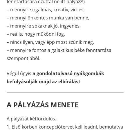
fenntartására ezúttal ne itt pályázz!)
– mennyire izgalmas, kreatív, vicces,
– mennyi önkéntes munka van benne,
– mennyire sokaknak jó, ingyenes,
– reális, hogy működni fog,
– nincs ilyen, vagy épp most szűnik meg,
– mennyire fontos a galaktikus béke fenntartása
szempontjából.
Végül úgyis
a gondolatolvasó nyákgombák
befolyásolják majd az elbírálást
.
A PÁLYÁZÁS MENETE
A pályázat kétfordulós.
1. Első körben koncepciótervet kell leadni, bemutatva