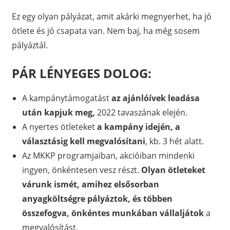
Ez egy olyan pályázat, amit akárki megnyerhet, ha jó
ötlete és jó csapata van. Nem baj, ha még sosem
pályáztál.
PÁR LÉNYEGES DOLOG:
A kampánytámogatást
az ajánlóívek leadása
után kapjuk meg,
2022 tavaszának elején.
A nyertes ötleteket
a kampány idején, a
választásig kell megvalósítani
, kb. 3 hét alatt.
Az MKKP programjaiban, akcióiban mindenki
ingyen, önkéntesen vesz részt.
Olyan ötleteket
várunk ismét, amihez elsősorban
anyagköltségre pályáztok, és többen
összefogva, önkéntes munkában vállaljátok
a
megvalósítást.