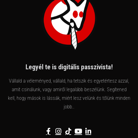
Legyél te is digitális passzivista!
Vállald a véleményed, vállald, ha tetszik és egyetértesz azzal,
amit csinálunk, vagy amiről legalább beszélünk. Segítened
kell, hogy mások is lássák, miért lesz velünk és tőlünk minden
jobb..