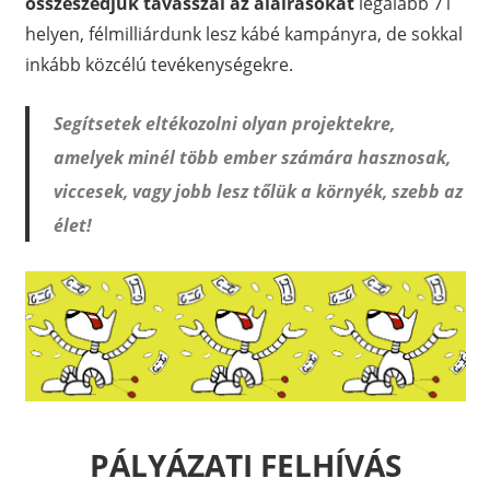
összeszedjük tavasszal az aláírásokat
legalább 71
helyen, félmilliárdunk lesz kábé kampányra, de sokkal
inkább közcélú tevékenységekre.
Segítsetek eltékozolni olyan projektekre,
amelyek minél több ember számára hasznosak,
viccesek, vagy jobb lesz tőlük a környék, szebb az
élet!
PÁLYÁZATI FELHÍVÁS