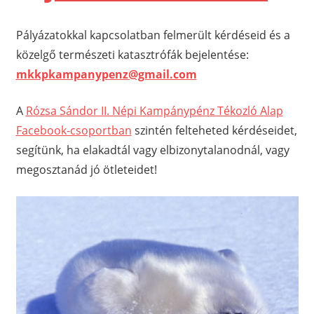
Pályázatokkal kapcsolatban felmerült kérdéseid és a
közelgő természeti katasztrófák bejelentése:
mkkpkampanypenz@gmail.com
A
Rózsa Sándor II. Népi Kampánypénz Tékozló Alap
Facebook-csoportban
szintén felteheted kérdéseidet,
segítünk, ha elakadtál vagy elbizonytalanodnál, vagy
megosztanád jó ötleteidet!