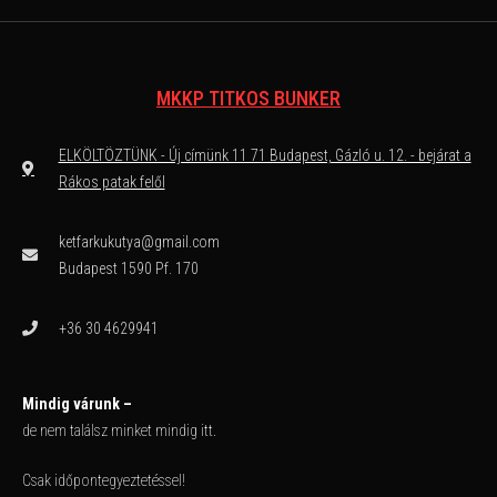
MKKP TITKOS BUNKER
ELKÖLTÖZTÜNK - Új címünk 11 71 Budapest, Gázló u. 12. - bejárat a
Rákos patak felől
ketfarkukutya@gmail.com
Budapest 1590 Pf. 170
+36 30 4629941
Mindig várunk –
de nem találsz minket mindig itt.
Csak időpontegyeztetéssel!