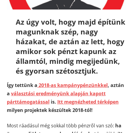
Az úgy volt, hogy majd építünk
magunknak szép, nagy
házakat, de aztán az lett, hogy
amikor sok pénzt kapunk az
államtól, mindig megijedünk,
és gyorsan szétosztjuk.
Így tettünk a
2018-as kampánypénzünkkel
, aztán
a
választási eredményünk alapján kapott
párttámogatással
is.
Itt megnézheted térképen
milyen projektek készültek 2018-tól!
Most ráadásul még sokkal több pénzről van szó:
ha