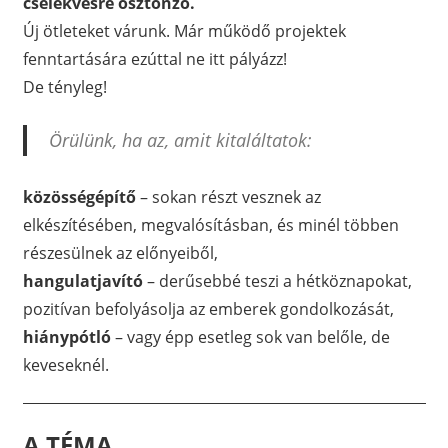
cselekvésre ösztönző.
Új ötleteket várunk. Már működő projektek
fenntartására ezúttal ne itt pályázz!
De tényleg!
Örülünk, ha az, amit kitaláltatok:
közösségépítő
– sokan részt vesznek az
elkészítésében, megvalósításban, és minél többen
részesülnek az előnyeiből,
hangulatjavító
– derűsebbé teszi a hétköznapokat,
pozitívan befolyásolja az emberek gondolkozását,
hiánypótló
– vagy épp esetleg sok van belőle, de
keveseknél.
A TÉMA