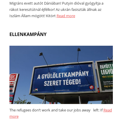
Migráns evett autót Dániában! Putyin dióval gyógyítja a
rákot keresztútnál éjfélkor! Az ukrán fasiszták állnak az
Iszlám Állam mögött! Kitört
Read more
ELLENKAMPÁNY
The refugees don’t work and take our jobs away left: If
Read
more