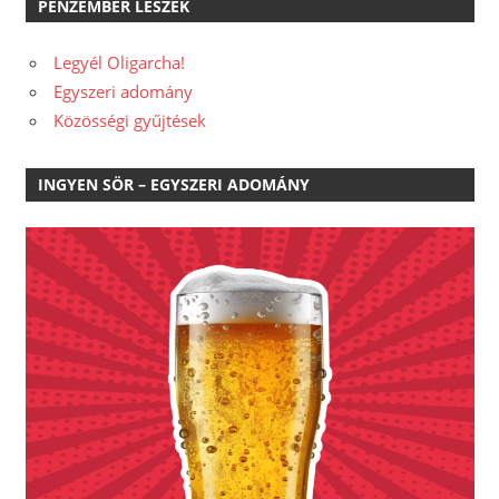
PÉNZEMBER LESZEK
Legyél Oligarcha!
Egyszeri adomány
Közösségi gyűjtések
INGYEN SÖR – EGYSZERI ADOMÁNY