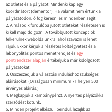
az ötletet és a pályázót. Mindenki kap egy
koordinátort (dementor). Ha valamit nem értünk a
pályázatodon, ő fog keresni és mindenben segít.
2. A második fordulóba jutott ötleteket részletesen is
ki kell majd dolgozni. A továbbjutott koncepciók
felkerülnek weboldalunkra, ahol szavazni is lehet
rájuk. Ekkor kérjük a részletes költségvetést és a
lebonyolítás pontos menetrendjét és
egy
pontrendszer alapján
értékeljük a már kidolgozott
pályázatokat.
3. Összeszedjük a választási induláshoz szükséges
aláírásokat. (Országosan minimum 71 helyen 500
érvényes aláírás.)
4. Megkapjuk a kampánypénzt. A nyertes pályázókkal
szerződést kötünk.
5. Minden projekt elkészül, beindul, lezajlik az