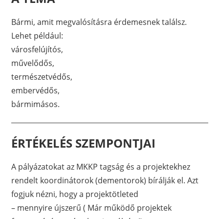
Bármi, amit megvalósításra érdemesnek találsz.
Lehet például:
városfelújítós,
művelődős,
természetvédős,
embervédős,
bármimásos.
ÉRTÉKELÉS SZEMPONTJAI
A pályázatokat az MKKP tagság és a projektekhez
rendelt koordinátorok (dementorok) bírálják el. Azt
fogjuk nézni, hogy a projektötleted
– mennyire újszerű ( Már működő projektek