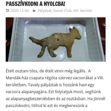
PASSZÍVKODNI A NYOLCBA!
2020-12-04
ketfarkukutya
Pályázat
,
Social Club
,
VIII. kerület
Ételt osztani tilos, de ételt vinni még legális. A
Mandák-ház csapata régóta szervez vacsorákat a VIII.
kerületben. Tavaly pályáztak is hozzánk havi egy
vacsora alapanyagára. Ezt folytatjuk most, segítünk
az alapanyagbeszerzésben és az osztásban. Ha jönnél
passzívkodni, töltsd ki ezt és megkeresünk a