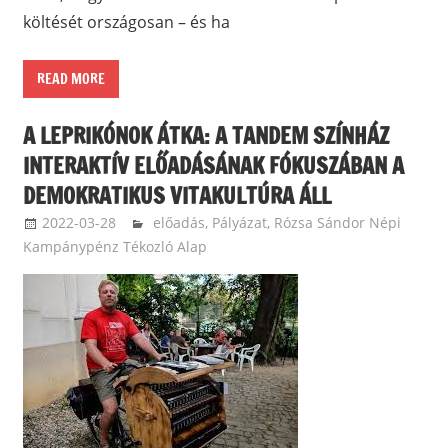
költését országosan – és ha
READ MORE
A LEPRIKÓNOK ÁTKA: A TANDEM SZÍNHÁZ
INTERAKTÍV ELŐADÁSÁNAK FÓKUSZÁBAN A
DEMOKRATIKUS VITAKULTÚRA ÁLL
2022-03-28
ketfarkukutya
előadás
,
Pályázat
,
Rózsa Sándor Népi
Kampánypénz Tékozló Alap