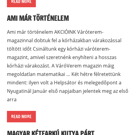
READ MORE
AMI MÁR TÖRTÉNELEM
Ami már történelem AKCIÓINK Váróterem-
magazinnal dobtuk fel a kórházakban várakozással
töltött időt Csináltunk egy kórházi váróterem-
magazint, amivel szeretnénk enyhíteni a hosszas
kórházi várakozást. A VáróVerem magazin máig
megoldatlan matematikai … Két hétre félretettünk
mindent: ilyen volt a Helpsátor és melegedőpont a
Nyugatinál Január első napjaiban jelentek meg az első
arra
READ MORE
MAGYAR KÉTFARKÚ KUTYA PÁRT