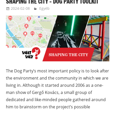
SHAPING THE CITY – DOG PARTY TOOLKIT
2024-02-08
langdavid
Egyéb
The Dog Party’s most important policy is to look after
the environment and the community in which we are
living in. Although it started around 2006 as a one-
man show of Gergő Kovács, a small group of
dedicated and like-minded people gathered around
him to brainstorm on the project’s possible