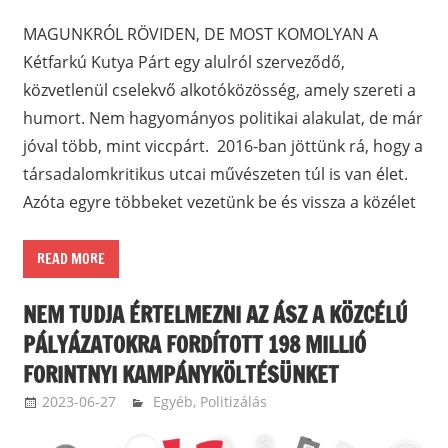
MAGUNKRÓL RÖVIDEN, DE MOST KOMOLYAN A
Kétfarkú Kutya Párt egy alulról szerveződő,
közvetlenül cselekvő alkotóközösség, amely szereti a
humort. Nem hagyományos politikai alakulat, de már
jóval több, mint viccpárt. 2016-ban jöttünk rá, hogy a
társadalomkritikus utcai művészeten túl is van élet.
Azóta egyre többeket vezetünk be és vissza a közélet
READ MORE
NEM TUDJA ÉRTELMEZNI AZ ÁSZ A KÖZCÉLÚ
PÁLYÁZATOKRA FORDÍTOTT 198 MILLIÓ
FORINTNYI KAMPÁNYKÖLTÉSÜNKET
2023-06-27
ketfarkukutya
Egyéb
,
Politizálás