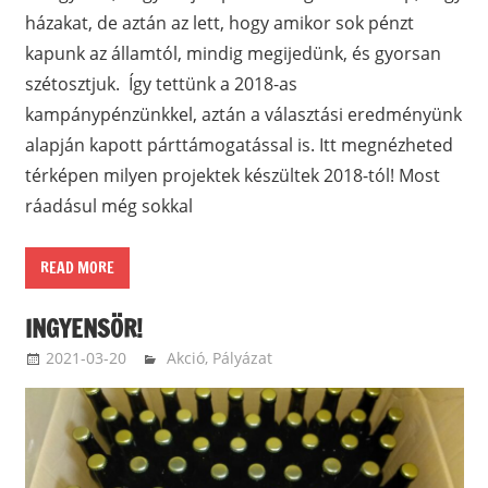
házakat, de aztán az lett, hogy amikor sok pénzt
kapunk az államtól, mindig megijedünk, és gyorsan
szétosztjuk. Így tettünk a 2018-as
kampánypénzünkkel, aztán a választási eredményünk
alapján kapott párttámogatással is. Itt megnézheted
térképen milyen projektek készültek 2018-tól! Most
ráadásul még sokkal
READ MORE
INGYENSÖR!
2021-03-20
ketfarkukutya
Akció
,
Pályázat