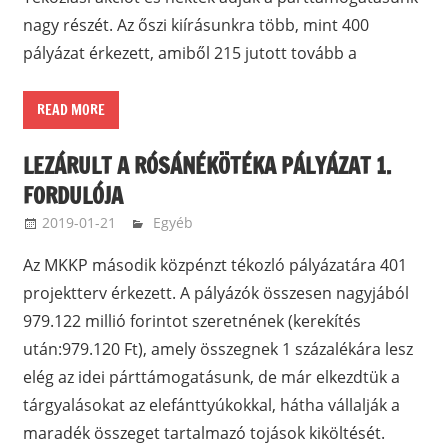
nagy részét. Az őszi kiírásunkra több, mint 400
pályázat érkezett, amiből 215 jutott tovább a
READ MORE
LEZÁRULT A RÓSÁNÉKÖTÉKA PÁLYÁZAT 1.
FORDULÓJA
2019-01-21
ketfarkukutya
Egyéb
Az MKKP második közpénzt tékozló pályázatára 401
projektterv érkezett. A pályázók összesen nagyjából
979.122 millió forintot szeretnének (kerekítés
után:979.120 Ft), amely összegnek 1 százalékára lesz
elég az idei párttámogatásunk, de már elkezdtük a
tárgyalásokat az elefánttyúkokkal, hátha vállalják a
maradék összeget tartalmazó tojások kiköltését.