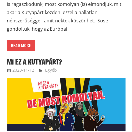
is ragaszkodunk, most komolyan (is) elmondjuk, mit
akar a Kutyapárt kezdeni ezzel a hallatlan
népszerűséggel, amit nektek köszönhet. Sose
gondoltuk, hogy az Európai
READ MORE
MI EZ A KUTYAPÁRT?
2023-11-12
terdikroland
Egyéb