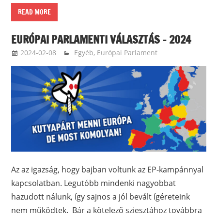
READ MORE
EURÓPAI PARLAMENTI VÁLASZTÁS – 2024
2024-02-08
ketfarkukutya
Egyéb
,
Európai Parlament
Az az igazság, hogy bajban voltunk az EP-kampánnyal
kapcsolatban. Legutóbb mindenki nagyobbat
hazudott nálunk, így sajnos a jól bevált ígéreteink
nem működtek. Bár a kötelező sziesztához továbbra