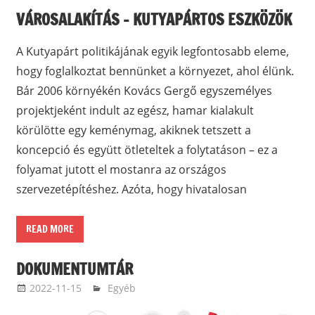
VÁROSALAKÍTÁS – KUTYAPÁRTOS ESZKÖZÖK
A Kutyapárt politikájának egyik legfontosabb eleme,
hogy foglalkoztat bennünket a környezet, ahol élünk.
Bár 2006 környékén Kovács Gergő egyszemélyes
projektjeként indult az egész, hamar kialakult
körülötte egy keménymag, akiknek tetszett a
koncepció és együtt ötleteltek a folytatáson – ez a
folyamat jutott el mostanra az országos
szervezetépítéshez. Azóta, hogy hivatalosan
READ MORE
DOKUMENTUMTÁR
2022-11-15
nagydavid
Egyéb