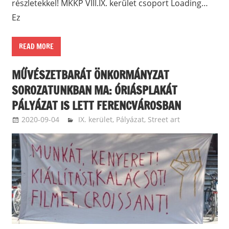
részletekkel! MKKP VIII.IX. kerület csoport Loading…
Ez
READ MORE
MŰVÉSZETBARÁT ÖNKORMÁNYZAT
SOROZATUNKBAN MA: ÓRIÁSPLAKÁT
PÁLYÁZAT IS LETT FERENCVÁROSBAN
2020-09-04
ketfarkukutya
IX. kerület
,
Pályázat
,
Street art