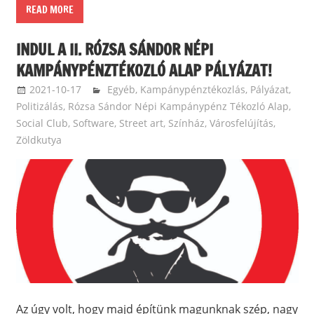
READ MORE
INDUL A II. RÓZSA SÁNDOR NÉPI
KAMPÁNYPÉNZTÉKOZLÓ ALAP PÁLYÁZAT!
2021-10-17
ketfarkukutya
Egyéb
,
Kampánypénztékozlás
,
Pályázat
,
Politizálás
,
Rózsa Sándor Népi Kampánypénz Tékozló Alap
,
Social Club
,
Software
,
Street art
,
Színház
,
Városfelújítás
,
Zöldkutya
Az úgy volt, hogy majd építünk magunknak szép, nagy