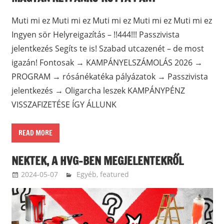
Muti mi ez Muti mi ez Muti mi ez Muti mi ez Muti mi ez
Ingyen sör Helyreigazítás – !!444!!! Passzivista
jelentkezés Segíts te is! Szabad utcazenét – de most
igazán! Fontosak → KAMPÁNYELSZÁMOLÁS 2026 →
PROGRAM → rósánékatéka pályázatok → Passzivista
jelentkezés → Oligarcha leszek KAMPÁNYPÉNZ
VISSZAFIZETÉSE ÍGY ÁLLUNK
READ MORE
NEKTEK, A HVG-BEN MEGJELENTEKRŐL
2024-05-07
ketfarkukutya
Egyéb
,
featured