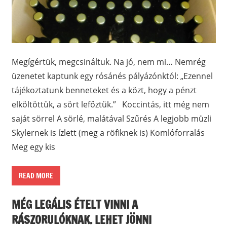
Megígértük, megcsináltuk. Na jó, nem mi… Nemrég
üzenetet kaptunk egy rósánés pályázónktól: „Ezennel
tájékoztatunk benneteket és a közt, hogy a pénzt
elköltöttük, a sört lefőztük.” Koccintás, itt még nem
saját sörrel A sörlé, malátával Szűrés A legjobb müzli
Skylernek is ízlett (meg a röfiknek is) Komlóforralás
Meg egy kis
READ MORE
MÉG LEGÁLIS ÉTELT VINNI A
RÁSZORULÓKNAK. LEHET JÖNNI