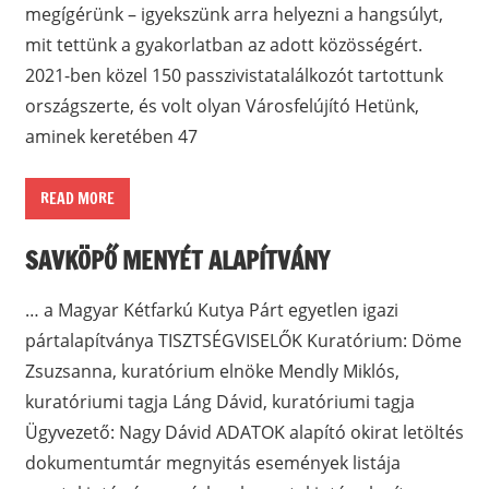
megígérünk – igyekszünk arra helyezni a hangsúlyt,
mit tettünk a gyakorlatban az adott közösségért.
2021-ben közel 150 passzivistatalálkozót tartottunk
országszerte, és volt olyan Városfelújító Hetünk,
aminek keretében 47
READ MORE
SAVKÖPŐ MENYÉT ALAPÍTVÁNY
… a Magyar Kétfarkú Kutya Párt egyetlen igazi
pártalapítványa TISZTSÉGVISELŐK Kuratórium: Döme
Zsuzsanna, kuratórium elnöke Mendly Miklós,
kuratóriumi tagja Láng Dávid, kuratóriumi tagja
Ügyvezető: Nagy Dávid ADATOK alapító okirat letöltés
dokumentumtár megnyitás események listája