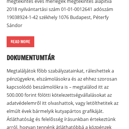
megtekintés éves mérlegek megtekintés alapítva
2018 nyilvántartási szám 01-01-0012641 adószám
19038924-1-42 székhely 1076 Budapest, Péterfy
Sándor
READ MORE
DOKUMENTUMTÁR
Megtaláljátok főbb szabályzatainkat, ráleshettek a
pénzügyekre, elszámolásokra és az ehhez szorosan
kapcsolódó beszámolókra is – megtalálod itt az
500.000 forint fölötti kötelezettségvállalásokat az
adatvédelemről itt olvashattok, vagy letölthetitek az
elmúlt évek bármelyik kutyapártos grafikáját.
Átláthatóság és felelősség írásunkban értekeztünk
arról, hogyan tennénk átláthatóbbá a közpénzek