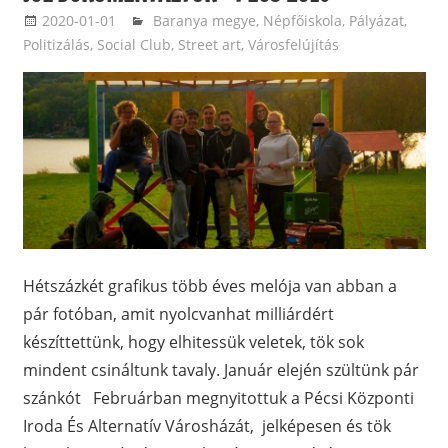
2020-01-01
ketfarkukutya
Baranya megye
,
Népfőiskola
,
Pályázat
,
Politizálás
,
Social Club
,
Street art
,
Városfelújítás
Hétszázkét grafikus több éves melója van abban a
pár fotóban, amit nyolcvanhat milliárdért
készíttettünk, hogy elhitessük veletek, tök sok
mindent csináltunk tavaly. Január elején szültünk pár
szánkót Februárban megnyitottuk a Pécsi Központi
Iroda És Alternatív Városházát, jelképesen és tök