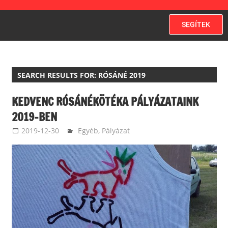
SEGÍTEK
SEARCH RESULTS FOR:
RÓSÁNÉ 2019
KEDVENC RÓSÁNÉKÖTÉKA PÁLYÁZATAINK
2019-BEN
2019-12-30
ketfarkukutya
Egyéb
,
Pályázat