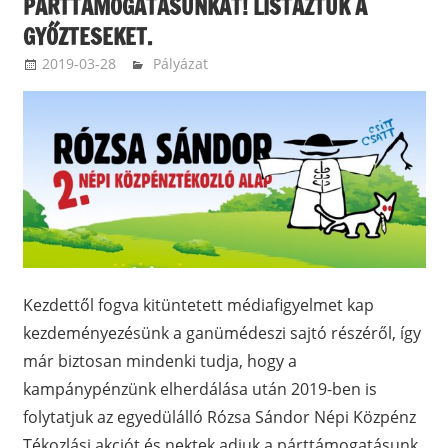
PÁRTTÁMOGATÁSUNKAT! LISTÁZTUK A
GYŐZTESEKET.
2019-03-28
ketfarkukutya
Pályázat
Kezdettől fogva kitüntetett médiafigyelmet kap
kezdeményezésünk a ganümédeszi sajtó részéről, így
már biztosan mindenki tudja, hogy a
kampánypénzünk elherdálása után 2019-ben is
folytatjuk az egyedülálló Rózsa Sándor Népi Közpénz
Tékozlási akciót és nektek adjuk a párttámogatásunk