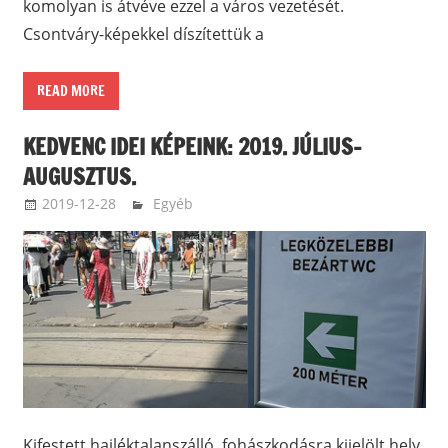
komolyan is átvéve ezzel a város vezetését.
Csontváry-képekkel díszítettük a
READ MORE
KEDVENC IDEI KÉPEINK: 2019. JÚLIUS-
AUGUSZTUS.
2019-12-28
ketfarkukutya
Egyéb
Kifestett hajléktalanszálló, fohászkodásra kijelölt hely,