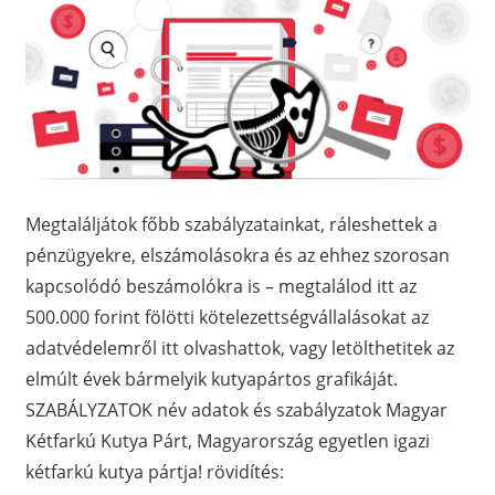
Megtaláljátok főbb szabályzatainkat, ráleshettek a
pénzügyekre, elszámolásokra és az ehhez szorosan
kapcsolódó beszámolókra is – megtalálod itt az
500.000 forint fölötti kötelezettségvállalásokat az
adatvédelemről itt olvashattok, vagy letölthetitek az
elmúlt évek bármelyik kutyapártos grafikáját.
SZABÁLYZATOK név adatok és szabályzatok Magyar
Kétfarkú Kutya Párt, Magyarország egyetlen igazi
kétfarkú kutya pártja! rövidítés: