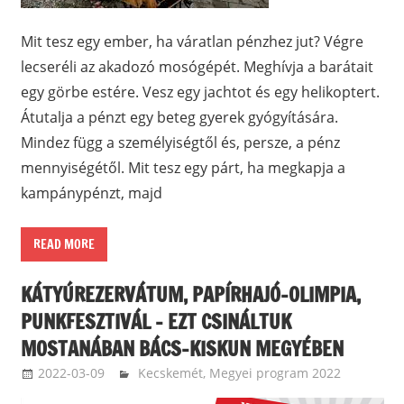
Mit tesz egy ember, ha váratlan pénzhez jut? Végre
lecseréli az akadozó mosógépét. Meghívja a barátait
egy görbe estére. Vesz egy jachtot és egy helikoptert.
Átutalja a pénzt egy beteg gyerek gyógyítására.
Mindez függ a személyiségtől és, persze, a pénz
mennyiségétől. Mit tesz egy párt, ha megkapja a
kampánypénzt, majd
READ MORE
KÁTYÚREZERVÁTUM, PAPÍRHAJÓ-OLIMPIA,
PUNKFESZTIVÁL – EZT CSINÁLTUK
MOSTANÁBAN BÁCS-KISKUN MEGYÉBEN
2022-03-09
langdavid
Kecskemét
,
Megyei program 2022