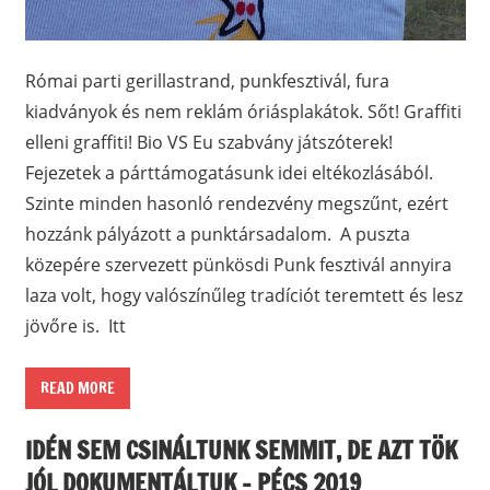
Római parti gerillastrand, punkfesztivál, fura
kiadványok és nem reklám óriásplakátok. Sőt! Graffiti
elleni graffiti! Bio VS Eu szabvány játszóterek!
Fejezetek a párttámogatásunk idei eltékozlásából.
Szinte minden hasonló rendezvény megszűnt, ezért
hozzánk pályázott a punktársadalom. A puszta
közepére szervezett pünkösdi Punk fesztivál annyira
laza volt, hogy valószínűleg tradíciót teremtett és lesz
jövőre is. Itt
READ MORE
IDÉN SEM CSINÁLTUNK SEMMIT, DE AZT TÖK
JÓL DOKUMENTÁLTUK – PÉCS 2019