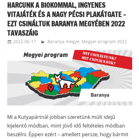
HARCUNK A BIOKOMMAL, INGYENES
VITAJÁTÉK ÉS A NAGY PÉCSI PLAKÁTGATE –
EZT CSINÁLTUK BARANYA MEGYÉBEN 2022
TAVASZÁIG
2022-06-17
langdavid
Baranya megye
,
Megyei program 2022
Mi a Kutyapártnál jobban szeretünk múlt idejű
kijelentő módban, mint jövő idő feltételes módban
beszélni. Éppen ezért – amellett persze, hogy bármit