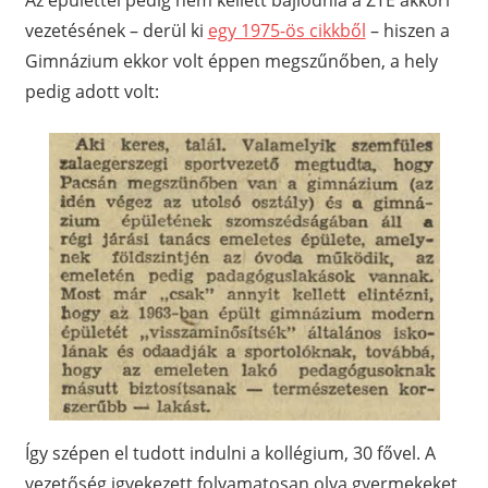
Az épülettel pedig nem kellett bajlódnia a ZTE akkori
vezetésének – derül ki
egy 1975-ös cikkből
– hiszen a
Gimnázium ekkor volt éppen megszűnőben, a hely
pedig adott volt:
Így szépen el tudott indulni a kollégium, 30 fővel. A
vezetőség igyekezett folyamatosan olya gyermekeket