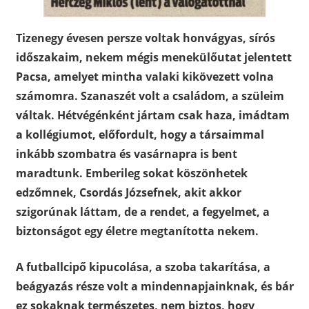
Tizenegy évesen persze voltak honvágyas, sírós
időszakaim, nekem mégis menekülőutat jelentett
Pacsa, amelyet mintha valaki kikövezett volna
számomra. Szanaszét volt a családom, a szüleim
váltak. Hétvégénként jártam csak haza, imádtam
a kollégiumot, előfordult, hogy a társaimmal
inkább szombatra és vasárnapra is bent
maradtunk. Emberileg sokat köszönhetek
edzőmnek, Csordás Józsefnek, akit akkor
szigorúnak láttam, de a rendet, a fegyelmet, a
biztonságot egy életre megtanította nekem.
A futballcipő kipucolása, a szoba takarítása, a
beágyazás része volt a mindennapjainknak, és bár
ez sokaknak természetes, nem biztos, hogy