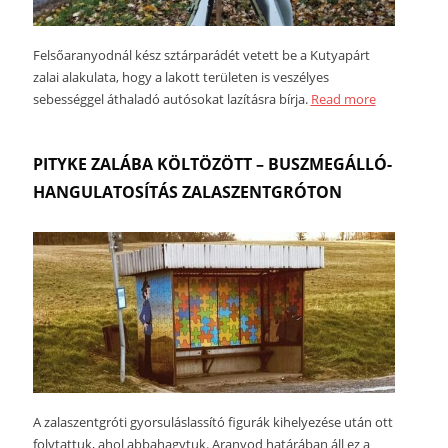
Felsőaranyodnál kész sztárparádét vetett be a Kutyapárt
zalai alakulata, hogy a lakott területen is veszélyes
sebességgel áthaladó autósokat lazításra bírja.
Read more
PITYKE ZALÁBA KÖLTÖZÖTT – BUSZMEGÁLLÓ-
HANGULATOSÍTÁS ZALASZENTGRÓTON
A zalaszentgróti gyorsuláslassító figurák kihelyezése után ott
folytattuk, ahol abbahagytuk. Aranyod határában áll ez a