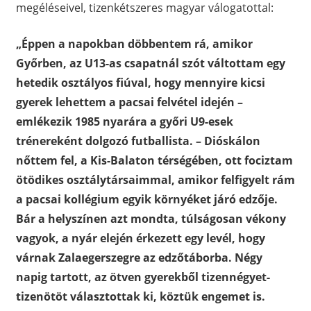
megéléseivel, tizenkétszeres magyar válogatottal:
„Éppen a napokban döbbentem rá, amikor
Győrben, az U13-as csapatnál szót váltottam egy
hetedik osztályos fiúval, hogy mennyire kicsi
gyerek lehettem a pacsai felvétel idején –
emlékezik 1985 nyarára a győri U9-esek
trénereként dolgozó futballista. – Dióskálon
nőttem fel, a Kis-Balaton térségében, ott fociztam
ötödikes osztálytársaimmal, amikor felfigyelt rám
a pacsai kollégium egyik környéket járó edzője.
Bár a helyszínen azt mondta, túlságosan vékony
vagyok, a nyár elején érkezett egy levél, hogy
várnak Zalaegerszegre az edzőtáborba. Négy
napig tartott, az ötven gyerekből tizennégyet-
tizenötöt választottak ki, köztük engemet is.