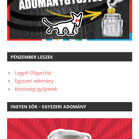
PÉNZEMBER LESZEK
Legyél Oligarcha!
Egyszeri adomány
Közösségi gyűjtések
INGYEN SÖR – EGYSZERI ADOMÁNY