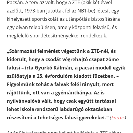
Pacsán. A terv az volt, hogy a ZTE (akik két évvel
azelőtt, 1973-ban jutottak fel az NB1-be) létesít egy
kihelyezett sportiskolát az utánpótlás biztosítására
egy olyan településen, amely központi fekvésű, és
megfelelő sportlétesítményekkel rendelkezik.
„Származási felmérést végeztünk a ZTE-nél, és
kiderült, hogy a csodát végrehajtó csapat zöme
falusi – írta Gyurkó Kálmán, a pacsai modell egyik
szülőatyja a 25. évfordulóra kiadott füzetben. –
Figyelmünk tehát a falvak felé irányult, mert
rájöttünk, ott van a gyémántbánya. Az is
nyilvánvalóvá vált, hogy csak együtt tartással
lehet iskolarendszerű labdarúgó oktatásban
részesíteni a tehetséges falusi gyerekeket.”
(
Forrás
)