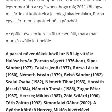
legszomorúbb az egészben, hogy míg 2011-től fogva
milliárdokat költöttek a jelenlegi akadémiákra, Pacsa
egy fillért nem kapott ebből a pénzből.
Az épület éveken keresztül üresen állt, mára már
munkásszálló lett belőle.
A pacsai növendékek közül az NB I-ig vitték:
Halász István (Pacsán végzett 1976-ban), Sipos
Sándor (1977), Takács Jenő (1977), Rózsa László
(1980), Németh István (1979), Belső Sándor (1982),
Szalai Csaba (1982), Németh Tibor (1983), Horváth
József (1984), Németh Tamás (1986), Zugor Péter
(1987), Herczeg Miklós (1987), Zöld Szilárd (1990),
Tóth Zoltán (1992), Simonfalvi Gábor (2002). A
Győrbe költöző Herczeg Miklós kivételével