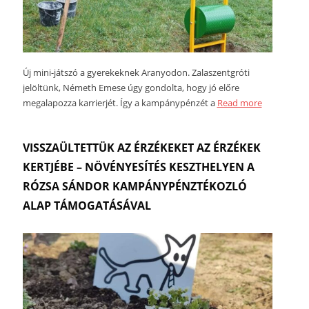
Új mini-játszó a gyerekeknek Aranyodon. Zalaszentgróti
jelöltünk, Németh Emese úgy gondolta, hogy jó előre
megalapozza karrierjét. Így a kampánypénzét a
Read more
VISSZAÜLTETTÜK AZ ÉRZÉKEKET AZ ÉRZÉKEK
KERTJÉBE – NÖVÉNYESÍTÉS KESZTHELYEN A
RÓZSA SÁNDOR KAMPÁNYPÉNZTÉKOZLÓ
ALAP TÁMOGATÁSÁVAL