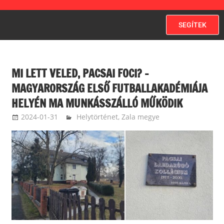
SEGÍTEK
MI LETT VELED, PACSAI FOCI? –
MAGYARORSZÁG ELSŐ FUTBALLAKADÉMIÁJA
HELYÉN MA MUNKÁSSZÁLLÓ MŰKÖDIK
2024-01-31
langdavid
Helytörténet
,
Zala megye