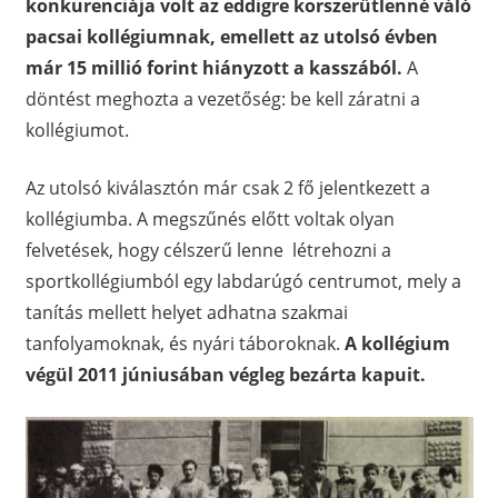
konkurenciája volt az eddigre korszerűtlenné váló
pacsai kollégiumnak, emellett az utolsó évben
már 15 millió forint hiányzott a kasszából.
A
döntést meghozta a vezetőség: be kell záratni a
kollégiumot.
Az utolsó kiválasztón már csak 2 fő jelentkezett a
kollégiumba. A megszűnés előtt voltak olyan
felvetések, hogy célszerű lenne létrehozni a
sportkollégiumból egy labdarúgó centrumot, mely a
tanítás mellett helyet adhatna szakmai
tanfolyamoknak, és nyári táboroknak.
A kollégium
végül 2011 júniusában végleg bezárta kapuit.