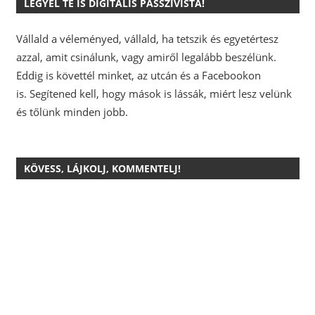
LEGYÉL TE IS DIGITÁLIS PASSZIVISTA!
Vállald a véleményed, vállald, ha tetszik és egyetértesz
azzal, amit csinálunk, vagy amiről legalább beszélünk.
Eddig is követtél minket, az utcán és a Facebookon
is.
Segítened kell, hogy mások is lássák, miért lesz velünk
és tőlünk minden jobb.
KÖVESS, LÁJKOLJ, KOMMENTELJ!