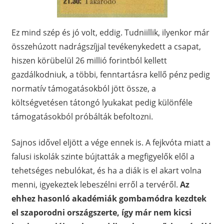
Ez mind szép és jó volt, eddig. Tudniillik, ilyenkor már
összehúzott nadrágszíjjal tevékenykedett a csapat,
hiszen körübelül 26 millió forintból kellett
gazdálkodniuk, a többi, fenntartásra kellő pénz pedig
normatív támogatásokból jött össze, a
költségvetésen tátongó lyukakat pedig különféle
támogatásokból próbálták befoltozni.
Sajnos idővel eljött a vége ennek is. A fejkvóta miatt a
falusi iskolák szinte bújtatták a megfigyelők elől a
tehetséges nebulókat, és ha a diák is el akart volna
menni, igyekeztek lebeszélni erről a tervéről.
Az
ehhez hasonló akadémiák gombamódra kezdtek
el szaporodni országszerte, így már nem kicsi