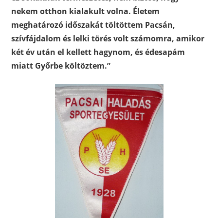
nekem otthon kialakult volna. Életem
meghatározó időszakát töltöttem Pacsán,
szívfájdalom és lelki törés volt számomra, amikor
két év után el kellett hagynom, és édesapám
miatt Győrbe költöztem.”