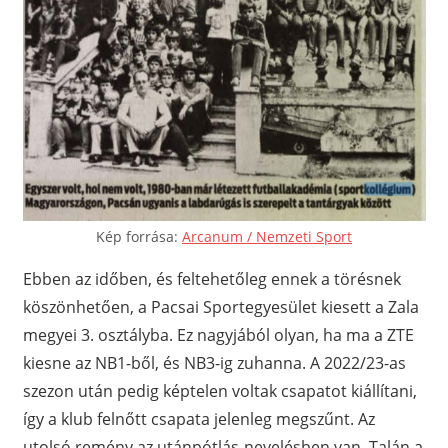
Kép forrása:
Arcanum / Nemzeti Sport
Ebben az időben, és feltehetőleg ennek a törésnek
köszönhetően, a Pacsai Sportegyesület kiesett a Zala
megyei 3. osztályba. Ez nagyjából olyan, ha ma a ZTE
kiesne az NB1-ből, és NB3-ig zuhanna. A 2022/23-as
szezon után pedig képtelen voltak csapatot kiállítani,
így a klub felnőtt csapata jelenleg megszűnt. Az
utolsó remény az utánpótlás-nevelésben van. Talán a