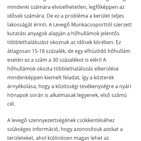
mindenki számára elviselhetetlen, legfőképpen az
idősek számára. De ez a probléma a kerület teljes
lakosságát érinti. A Levegő Munkacsoporttól szerzett
kutatási anyagok alapján a hőhullámok jelentős
többlethalálozást okoznak az idősek körében. Ez
átlagosan 15-18 százalék, de egy elhúzódó hőhullám
esetén ez a szám a 30 százalékot is eléri! A
hőhullámok okozta többlethalálozás elkerülése
mindenképpen kiemelt feladat, így a közterek
árnyékolása, hogy a közösségi tevékenységre a nyári
hónapok során is alkalmasak legyenek, első számú
cél.
A levegő szennyezettségének csökkentéséhez
szükséges információ, hogy azonosítsuk azokat a
területeket, ahol különösen magas lehet az