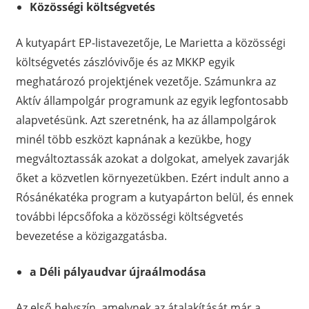
Közösségi költségvetés
A kutyapárt EP-listavezetője, Le Marietta a közösségi
költségvetés zászlóvivője és az MKKP egyik
meghatározó projektjének vezetője. Számunkra az
Aktív állampolgár programunk az egyik legfontosabb
alapvetésünk. Azt szeretnénk, ha az állampolgárok
minél több eszközt kapnának a kezükbe, hogy
megváltoztassák azokat a dolgokat, amelyek zavarják
őket a közvetlen környezetükben. Ezért indult anno a
Rósánékatéka program a kutyapárton belül, és ennek
további lépcsőfoka a közösségi költségvetés
bevezetése a közigazgatásba.
a Déli pályaudvar újraálmodása
Az első helyszín, amelynek az átalakítását már a