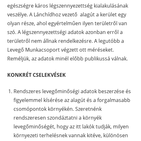
egészségre káros légszennyezettség kialakulásának
veszélye. A Lánchídhoz vezető alagút a kerület egy
olyan része, ahol egyértelműen ilyen területről van
szó. A légszennyezettségi adatok azonban erről a
területről nem állnak rendelkezésre. A legutóbb a
Levegő Munkacsoport végzett ott méréseket.
Reméljük, az adatok minél előbb publikussá válnak.
KONKRÉT CSELEKVÉSEK
Rendszeres levegőminőségi adatok beszerzése és
figyelemmel kísérése az alagút és a forgalmasabb
csomópontok környékén. Szeretnénk
rendszeresen szondáztatni a környék
levegőminőségét, hogy az itt lakók tudják, milyen
környezeti terhelésnek vannak kitéve, különösen