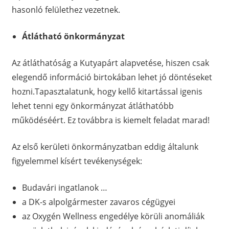
hasonló felülethez vezetnek.
Átlátható önkormányzat
Az átláthatóság a Kutyapárt alapvetése, hiszen csak
elegendő információ birtokában lehet jó döntéseket
hozni.Tapasztalatunk, hogy kellő kitartással igenis
lehet tenni egy önkormányzat átláthatóbb
működéséért. Ez továbbra is kiemelt feladat marad!
Az első kerületi önkormányzatban eddig általunk
figyelemmel kísért tevékenységek:
Budavári ingatlanok …
a DK-s alpolgármester zavaros cégügyei
az Oxygén Wellness engedélye körüli anomáliák