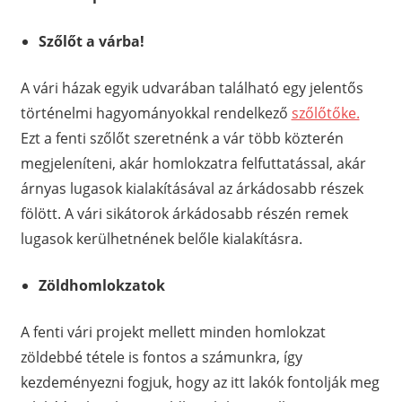
Szőlőt a várba!
A vári házak egyik udvarában található egy jelentős
történelmi hagyományokkal rendelkező
szőlőtőke.
Ezt a fenti szőlőt szeretnénk a vár több közterén
megjeleníteni, akár homlokzatra felfuttatással, akár
árnyas lugasok kialakításával az árkádosabb részek
fölött. A vári sikátorok árkádosabb részén remek
lugasok kerülhetnének belőle kialakításra.
Zöldhomlokzatok
A fenti vári projekt mellett minden homlokzat
zöldebbé tétele is fontos a számunkra, így
kezdeményezni fogjuk, hogy az itt lakók fontolják meg