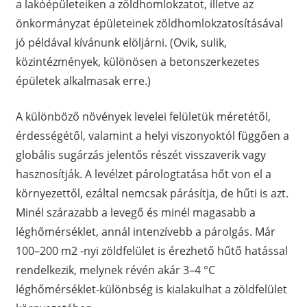
a lakóépületeiken a zöldhomlokzatot, illetve az
önkormányzat épületeinek zöldhomlokzatosításával
jó példával kívánunk elöljárni. (Ovik, sulik,
közintézmények, különösen a betonszerkezetes
épületek alkalmasak erre.)
A különböző növények levelei felületük méretétől,
érdességétől, valamint a helyi viszonyoktól függően a
globális sugárzás jelentős részét visszaverik vagy
hasznosítják. A levélzet párologtatása hőt von el a
környezettől, ezáltal nemcsak párásítja, de hűti is azt.
Minél szárazabb a levegő és minél magasabb a
léghőmérséklet, annál intenzívebb a párolgás. Már
100–200 m2 -nyi zöldfelület is érezhető hűtő hatással
rendelkezik, melynek révén akár 3–4 °C
léghőmérséklet-különbség is kialakulhat a zöldfelület