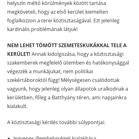
helyszín méltó körülmények között tartása
megköveteli, hogy az első kerület kiemelten
foglalkozzon a terei köztisztaságával. Ezt jelenleg
kardinális problémának látjuk!
NEM LEHET TÖMÖTT SZEMETESKUKÁKKAL TELE A
KERÜLET!
Annak kidolgozása, hogy a köztisztasági
szakemberek megfelelő ütemben és hatékonysággal
végezzék a munkájukat, nem politikai
szekértáboroktól függ! Mélységesen csalódottak
vagyunk, hogy jelenleg olyan állapotok uralkodnak a
kerületben, főleg a Batthyány téren, ami napjainkra
kialakult.
A köztisztasági kérdés további súlypontjai:
Ingyenes illemhelyiségek kialakítása