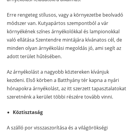
Erre rengeteg stílusos, vagy a környezetbe beolvadó
módszer van. Kutyapártos szempontból a vár
környékének színes árnyékolókkal és lampionokkal
való ellátása Szentendre mintájára kívánatos cél, de
minden olyan árnyékolási megoldás jó, ami segít az
adott terület hűtésében.
Az árnyékolást a nagyobb köztereken kívánjuk
kezdeni. Első körben a Batthyány tér kapna a nyári
hónapokra árnyékolást, az itt szerzett tapasztalatokat
szeretnénk a kerület többi részére tovább vinni.
Köztisztaság
A szálló por visszaszorítása és a világörökségi