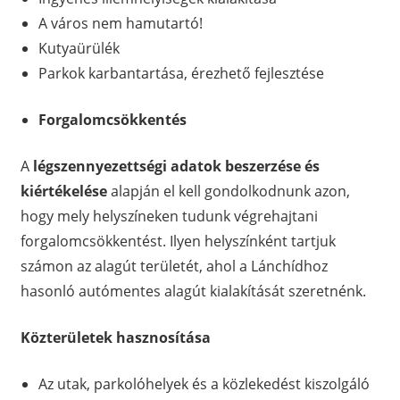
A város nem hamutartó!
Kutyaürülék
Parkok karbantartása, érezhető fejlesztése
Forgalomcsökkentés
A
légszennyezettségi adatok beszerzése és
kiértékelése
alapján el kell gondolkodnunk azon,
hogy mely helyszíneken tudunk végrehajtani
forgalomcsökkentést. Ilyen helyszínként tartjuk
számon az alagút területét, ahol a Lánchídhoz
hasonló autómentes alagút kialakítását szeretnénk.
Közterületek hasznosítása
Az utak, parkolóhelyek és a közlekedést kiszolgáló