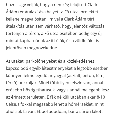
hozni. Úgy véljük, hogy a nemrég felújított Clark
Ádám tér átalakítása helyett a Fő utcai projektet
kellene megvalósítani, mivel a Clark Ádám téri
átalakítás után sem várható, hogy jelentős változás
történjen a téren, a Fő utca esetében pedig egy új
mintát kaphatnának az itt élők, és a zöldfelület is
jelentősen megnövekedne.
Az utakat, parkolóhelyeket és a közlekedéshez
kapcsolódó egyéb létesítményeket a legtöbb esetben
könnyen felmelegedő anyaggal (aszfalt, beton, fém,
térkő) burkolják. Minél több ilyen felszín van, annál
erősebb hőszigethatásuk, vagyis annál melegebb lesz
az érintett területen. E fák nélküli utcában akár 8-10
Celsius fokkal magasabb lehet a hőmérséklet, mint
ahol sok fa van. Ebből adódóan, bár a sűrűn lakott