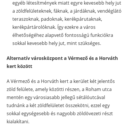
egyéb létesítmények miatt egyre kevesebb hely jut
a zöldfelületeknek, fáknak, a járdáknak, vendéglátó
teraszoknak, padoknak, kerékpárutaknak,
kerékpártárolóknak. Így ezekre a város
élhetőségéhez alapvető fontosságú funkciókra
sokkal kevesebb hely jut, mint szükséges.
Alternatív városközpont a Vérmező és a Horváth
kert között
A Vérmező és a Horváth kert a kerület két jelentős
zöld felülete, amely közötti részen, a Roham utca
mentén egy városiasabb jellegű sétálóutcával
tudnánk a két zöldfelületet összekötni, ezzel egy
sokkal egységesebb és nagyobb zöldövezeti részt
kialakítani.