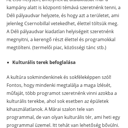
kampány alatt is központi témává szeretnénk tenni, a
Déli pályaudvar helyzete, és hogy azt a területet, ami
jelenleg Csernobillal vetekedhet, élettel töltsük meg.
A Déli pályaudvar kiadatlan helyiségeit szeretnénk
megnyitni, a kerengő részt élettel és programokkal
megtölteni. (termelői piac, közösségi tánc stb.)
Kulturális terek befoglalása
A kultúra sokmindenkinek és sokféleképpen szól!
Fontos, hogy mindenki megtalálja a maga ízlését,
műfaját, több programot szeretnénk vinni azokba a
kulturális terekbe, ahol sok esetben az épületek
kihasználatlanok. A Márai szalon tele van
programmal, de van olyan kulturális tér, ami heti egy
programmal üzemel. Itt tehát van lehetőség bővülni.