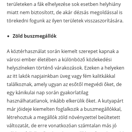
területeken a fák elhelyezése sok esetben helyhiány
miatt nem biztosított, de akár dézsás megoldással is
törekedni fogunk az ilyen területek visszaszorítására.
Zöld buszmegállók
A köztérhasználat során kiemelt szerepet kapnak a
városi ember életében a különböző közlekedési
helyszíneken történő várakozások. Ezeken a helyeken
az itt lakók napjainkban üveg vagy fém kalitkákkal
találkoznak, amely ugyan az esőtől megvédi őket, de
egy kánikulai nap során gyakorlatilag
használhatatlanok, inkább elkerülik őket. A kutyapárt
már jóideje kiemelten foglalkozik a buszmegállókkal,
létrehoztuk a megállók zöld növényzettel beültetett
változatát, de erre vonatkozóan számtalan más jó