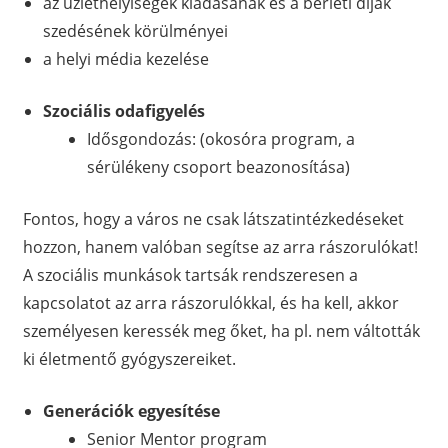
az üzlethelyiségek kiadásának és a bérleti díjak
szedésének körülményei
a helyi média kezelése
Szociális odafigyelés
Idősgondozás: (okosóra program, a
sérülékeny csoport beazonosítása)
Fontos, hogy a város ne csak látszatintézkedéseket
hozzon, hanem valóban segítse az arra rászorulókat!
A szociális munkások tartsák rendszeresen a
kapcsolatot az arra rászorulókkal, és ha kell, akkor
személyesen keressék meg őket, ha pl. nem váltották
ki életmentő gyógyszereiket.
Generációk egyesítése
Senior Mentor program