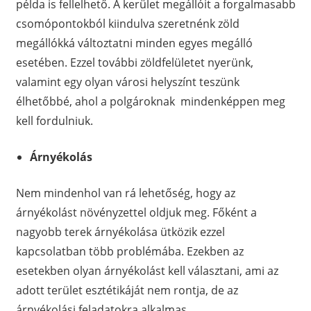
példa is fellelhető. A kerület megállóit a forgalmasabb
csomópontokból kiindulva szeretnénk zöld
megállókká változtatni minden egyes megálló
esetében. Ezzel további zöldfelületet nyerünk,
valamint egy olyan városi helyszínt teszünk
élhetőbbé, ahol a polgároknak mindenképpen meg
kell fordulniuk.
Árnyékolás
Nem mindenhol van rá lehetőség, hogy az
árnyékolást növényzettel oldjuk meg. Főként a
nagyobb terek árnyékolása ütközik ezzel
kapcsolatban több problémába. Ezekben az
esetekben olyan árnyékolást kell választani, ami az
adott terület esztétikáját nem rontja, de az
árnyékolási feladatokra alkalmas.