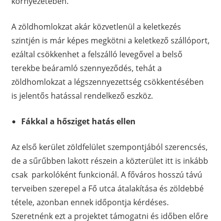
környezetében.
A zöldhomlokzat akár közvetlenül a keletkezés
szintjén is már képes megkötni a keletkező szállóport,
ezáltal csökkenhet a felszálló levegővel a belső
terekbe beáramló szennyeződés, tehát a
zöldhomlokzat a légszennyezettség csökkentésében
is jelentős hatással rendelkező eszköz.
Fákkal a hősziget hatás ellen
Az első kerület zöldfelület szempontjából szerencsés,
de a sűrűbben lakott részein a közterület itt is inkább
csak parkolóként funkcionál. A főváros hosszú távú
terveiben szerepel a Fő utca átalakítása és zöldebbé
tétele, azonban ennek időpontja kérdéses.
Szeretnénk ezt a projektet támogatni és időben előre