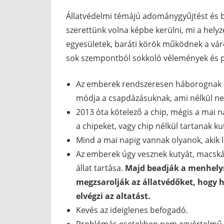
Állatvédelmi témájú adománygyűjtést és b
szerettünk volna képbe kerülni, mi a helyz
egyesületek, baráti körök működnek a vár
sok szempontból sokkoló vélemények és p
Az emberek rendszeresen háborognak a 
módja a csapdázásuknak, ami nélkül nem
2013 óta kötelező a chip, mégis a mai n
a chipeket, vagy chip nélkül tartanak k
Mind a mai napig vannak olyanok, akik 
Az emberek úgy vesznek kutyát, macská
állat tartása.
Majd beadják a menhelyre
megzsarolják az állatvédőket, hogy h
elvégzi az altatást.
Kevés az ideiglenes befogadó.