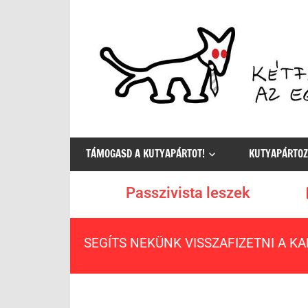
Az
egyetlen
TÁMOGASD A KUTYAPÁRTOT!
KUTYAPÁRTOZ
értelmes
választás
Passzivista leszek
SEGÍTS NEKÜNK VISSZAFIZETNI A K