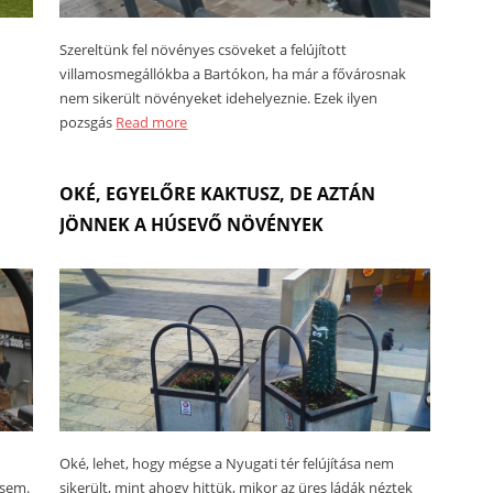
Szereltünk fel növényes csöveket a felújított
villamosmegállókba a Bartókon, ha már a fővárosnak
nem sikerült növényeket idehelyeznie. Ezek ilyen
pozsgás
Read more
OKÉ, EGYELŐRE KAKTUSZ, DE AZTÁN
JÖNNEK A HÚSEVŐ NÖVÉNYEK
Oké, lehet, hogy mégse a Nyugati tér felújítása nem
 sem.
sikerült, mint ahogy hittük, mikor az üres ládák néztek