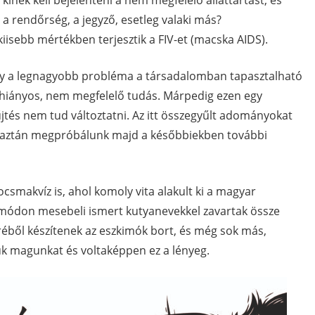
nek kell bejelenteni a nem megfelelő állattartást, és
, a rendőrség, a jegyző, esetleg valaki más?
kiisebb mértékben terjesztik a FIV-et (macska AIDS).
ogy a legnagyobb probléma a társadalomban tapasztalható
 a hiányos, nem megfelelő tudás. Márpedig ezen egy
és nem tud változtatni. Az itt összegyűlt adományokat
k, aztán megpróbálunk majd a későbbiekben további
csmakvíz is, ahol komoly vita alakult ki a magyar
 módon mesebeli ismert kutyanevekkel zavartak össze
éréből készítenek az eszkimók bort, és még sok más,
ük magunkat és voltaképpen ez a lényeg.