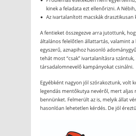
Problémás esetekben nem egyértelmű, ki
kinek a feladata ezt ellenőrizni. A Nébih
Az ivartalanított macskák drasztikusan 
A fentieket összegezve arra jutottunk, h
általános felelőtlen állattartás, valamint
egyszerű, aznapihoz hasonló adománygyűjt
tehát most “csak” ivartalanításra szántu
társadalomnevelő kampányokat csinálni.
Egyébként nagyon jól szórakoztunk, volt ko
legendás mentőkutya nevéről, mert aljas
bennünket. Felmerült az is, melyik állat v
hasonlóan lehetetlen kérdés. De jól érezt