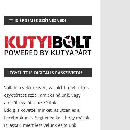
ITT IS ÉRDEMES SZÉTNÉZNED!
LEGYÉL TE IS DIGITÁLIS PASSZIVISTA!
Vállald a véleményed, vállald, ha tetszik és
egyetértesz azzal, amit csinálunk, vagy
amiről legalább beszélünk.
Eddig is követtél minket, az utcán és a
Facebookon is.
Segítened kell, hogy mások
is lássák, miért lesz velünk és tőlünk