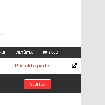
MKKP
REK
ESEMÉNYEK
KUTYIBOLT
Pártold a pártot
SEGÍTEK