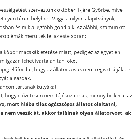
eszélgetést szerveztünk október 1-jére Győrbe, mivel
et ilyen téren helyben. Vagyis milyen alapítványok,
osban és mik a legfőbb gondjaik. Az alábbi, számunkra
roblémák merültek fel az este során:
kóbor macskák etetése miatt, pedig ez az egyetlen
 igazán lehet ivartalanítani őket.
apig előfordul, hogy az állatorvosok nem regisztrálják be
utyát a gazdák.
láncon tartanak kutyákat.
t, hogy előzetesen nem tájékozódnak, mennyibe kerül az
, mert hiába tilos egészséges állatot elaltatni,
a nem veszik át, akkor találnak olyan állatorvost, aki