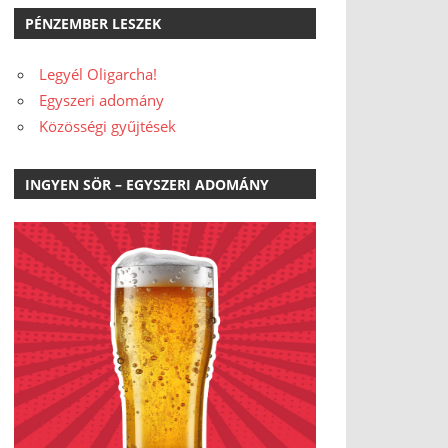
PÉNZEMBER LESZEK
Legyél Oligarcha!
Egyszeri adomány
Közösségi gyűjtések
INGYEN SÖR – EGYSZERI ADOMÁNY