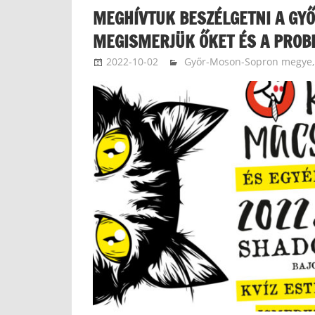
MEGHÍVTUK BESZÉLGETNI A GYŐ
MEGISMERJÜK ŐKET ÉS A PROB
2022-10-02
zakotatamas
Győr-Moson-Sopron megye