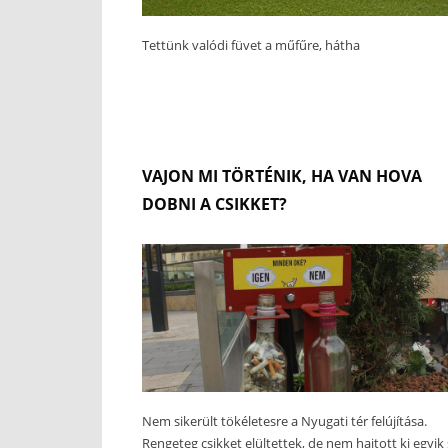
Tettünk valódi füvet a műfűre, hátha
VAJON MI TÖRTÉNIK, HA VAN HOVA
DOBNI A CSIKKET?
Nem sikerült tökéletesre a Nyugati tér felújítása.
Rengeteg csikket elültettek, de nem hajtott ki egyik