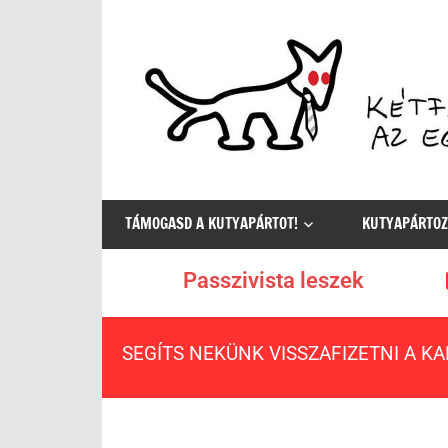
Az
egyetlen
TÁMOGASD A KUTYAPÁRTOT!
KUTYAPÁRTOZ
értelmes
választás
Passzivista leszek
SEGÍTS NEKÜNK VISSZAFIZETNI A K