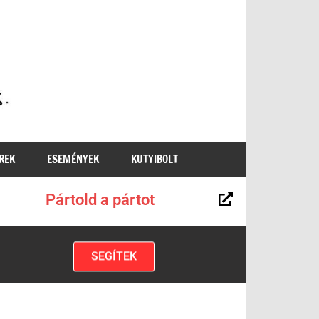
MKKP
REK
ESEMÉNYEK
KUTYIBOLT
Pártold a pártot
SEGÍTEK