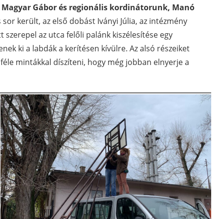
Magyar Gábor és regionális kordinátorunk, Manó
or került, az első dobást Iványi Júlia, az intézmény
t szerepel az utca felőli palánk kiszélesítése egy
enek ki a labdák a kerítésen kívülre. Az alsó részeiket
féle mintákkal díszíteni, hogy még jobban elnyerje a