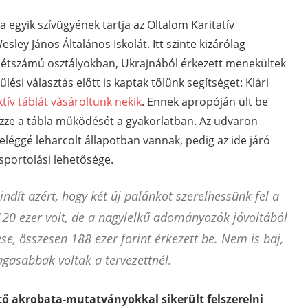
ta egyik szívügyének tartja az Oltalom Karitatív
esley János Általános Iskolát. Itt szinte kizárólag
 létszámú osztályokban, Ukrajnából érkezett menekültek
lési választás előtt is kaptak tőlünk segítséget: Klári
ktív táblát vásároltunk nekik
. Ennek apropóján ült be
ézze a tábla működését a gyakorlatban. Az udvaron
eléggé leharcolt állapotban vannak, pedig az ide járó
sportolási lehetősége.
indít azért, hogy két új palánkot szerelhessünk fel a
 120 ezer volt, de a nagylelkű adományozók jóvoltából
e, összesen 188 ezer forint érkezett be. Nem is baj,
agasabbak voltak a tervezettnél.
ő akrobata-mutatványokkal sikerült felszerelni