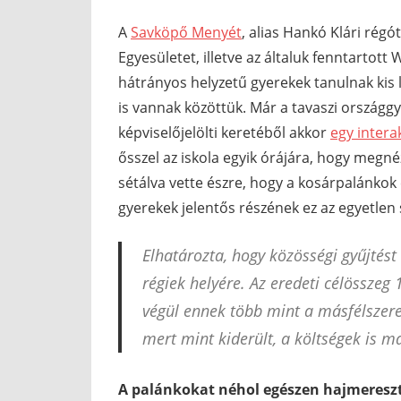
A
Savköpő Menyét
, alias Hankó Klári régó
Egyesületet, illetve az általuk fenntartott W
hátrányos helyzetű gyerekek tanulnak kis
is vannak közöttük. Már a tavaszi országgyű
képviselőjelölti keretéből akkor
egy intera
ősszel az iskola egyik órájára, hogy megn
sétálva vette észre, hogy a kosárpalánkok 
gyerekek jelentős részének ez az egyetlen 
Elhatározta, hogy közösségi gyűjtést 
régiek helyére. Az eredeti célösszeg
végül ennek több mint a másfélszeres
mert mint kiderült, a költségek is m
A palánkokat néhol egészen hajmereszt