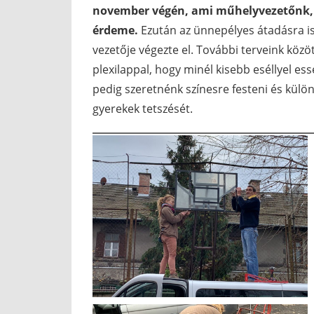
november végén, ami műhelyvezetőnk, 
érdeme.
Ezután az ünnepélyes átadásra is s
vezetője végezte el. További terveink közöt
plexilappal, hogy minél kisebb eséllyel ess
pedig szeretnénk színesre festeni és külön
gyerekek tetszését.