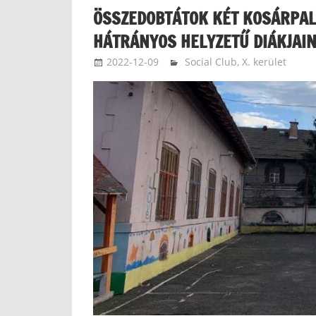
ÖSSZEDOBTÁTOK KÉT KOSÁRPAL
HÁTRÁNYOS HELYZETŰ DIÁKJAI
2022-12-09
langdavid
Social Club
,
X. kerület