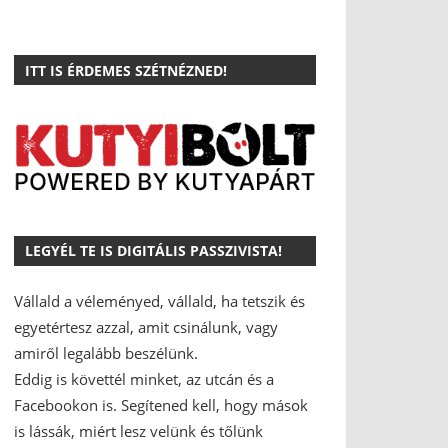
ITT IS ÉRDEMES SZÉTNÉZNED!
LEGYÉL TE IS DIGITÁLIS PASSZIVISTA!
Vállald a véleményed, vállald, ha tetszik és
egyetértesz azzal, amit csinálunk, vagy
amiről legalább beszélünk.
Eddig is követtél minket, az utcán és a
Facebookon is.
Segítened kell, hogy mások
is lássák, miért lesz velünk és tőlünk