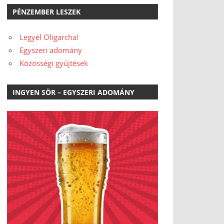
PÉNZEMBER LESZEK
Legyél Oligarcha!
Egyszeri adomány
Közösségi gyűjtések
INGYEN SÖR – EGYSZERI ADOMÁNY