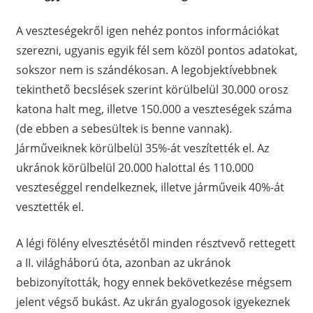
A veszteségekről igen nehéz pontos információkat
szerezni, ugyanis egyik fél sem közöl pontos adatokat,
sokszor nem is szándékosan. A legobjektívebbnek
tekinthető becslések szerint körülbelül 30.000 orosz
katona halt meg, illetve 150.000 a veszteségek száma
(de ebben a sebesültek is benne vannak).
Járműveiknek körülbelül 35%-át veszítették el. Az
ukránok körülbelül 20.000 halottal és 110.000
veszteséggel rendelkeznek, illetve járműveik 40%-át
vesztették el.
A légi fölény elvesztésétől minden résztvevő rettegett
a II. világháború óta, azonban az ukránok
bebizonyították, hogy ennek bekövetkezése mégsem
jelent végső bukást. Az ukrán gyalogosok igyekeznek