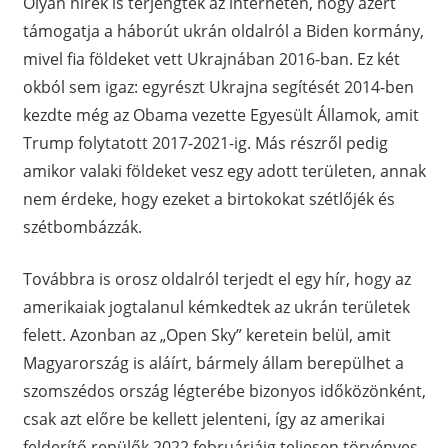
Olyan hírek is terjengtek az interneten, hogy azért
támogatja a háborút ukrán oldalról a Biden kormány,
mivel fia földeket vett Ukrajnában 2016-ban. Ez két
okból sem igaz: egyrészt Ukrajna segítését 2014-ben
kezdte még az Obama vezette Egyesült Államok, amit
Trump folytatott 2017-2021-ig. Más részről pedig
amikor valaki földeket vesz egy adott területen, annak
nem érdeke, hogy ezeket a birtokokat szétlőjék és
szétbombázzák.
Továbbra is orosz oldalról terjedt el egy hír, hogy az
amerikaiak jogtalanul kémkedtek az ukrán területek
felett. Azonban az „Open Sky” keretein belül, amit
Magyarország is aláírt, bármely állam berepülhet a
szomszédos ország légterébe bizonyos időközönként,
csak azt előre be kellett jelenteni, így az amerikai
felderítő repülők 2022 februárjáig teljesen törvényes