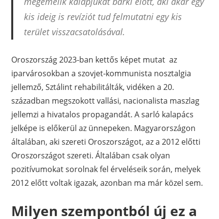
megemelik kalapjukat bárki előtt, aki akár egy
kis ideig is revíziót tud felmutatni egy kis
terület visszacsatolásával.
Oroszország 2023-ban kettős képet mutat az
iparvárosokban a szovjet-kommunista nosztalgia
jellemző, Sztálint rehabilitálták, vidéken a 20.
században megszokott vallási, nacionalista maszlag
jellemzi a hivatalos propagandát. A sarló kalapács
jelképe is előkerül az ünnepeken. Magyarországon
általában, aki szereti Oroszországot, az a 2012 előtti
Oroszországot szereti. Általában csak olyan
pozitívumokat sorolnak fel érveléseik során, melyek
2012 előtt voltak igazak, azonban ma már közel sem.
Milyen szempontból új ez a