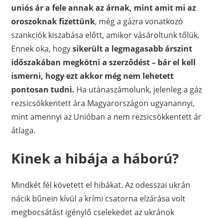
uniós ár a fele annak az árnak, mint amit mi az
oroszoknak fizettünk
, még a gázra vonatkozó
szankciók kiszabása előtt, amikor vásároltunk tőlük.
Ennek oka, hogy
sikerült a legmagasabb árszint
időszakában megkötni a szerződést – bár el kell
ismerni, hogy ezt akkor még nem lehetett
pontosan tudni.
Ha utánaszámolunk, jelenleg a gáz
rezsicsökkentett ára Magyarországon ugyanannyi,
mint amennyi az Unióban a nem rezsicsökkentett ár
átlaga.
Kinek a hibája a háború?
Mindkét fél követett el hibákat. Az odesszai ukrán
nácik bűnein kívül a krími csatorna elzárása volt
megbocsátást igénylő cselekedet az ukránok