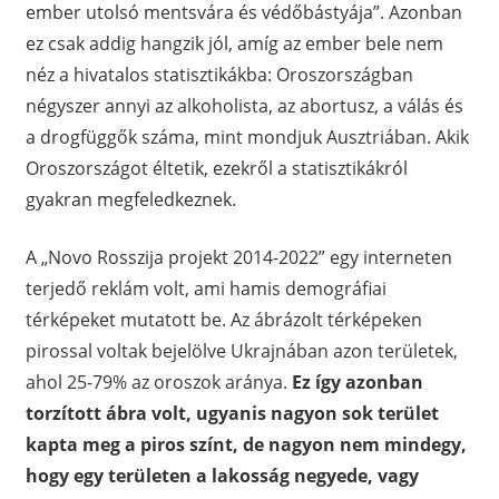
ember utolsó mentsvára és védőbástyája”. Azonban
ez csak addig hangzik jól, amíg az ember bele nem
néz a hivatalos statisztikákba: Oroszországban
négyszer annyi az alkoholista, az abortusz, a válás és
a drogfüggők száma, mint mondjuk Ausztriában. Akik
Oroszországot éltetik, ezekről a statisztikákról
gyakran megfeledkeznek.
A „Novo Rosszija projekt 2014-2022” egy interneten
terjedő reklám volt, ami hamis demográfiai
térképeket mutatott be. Az ábrázolt térképeken
pirossal voltak bejelölve Ukrajnában azon területek,
ahol 25-79% az oroszok aránya.
Ez így azonban
torzított ábra volt, ugyanis nagyon sok terület
kapta meg a piros színt, de nagyon nem mindegy,
hogy egy területen a lakosság negyede, vagy