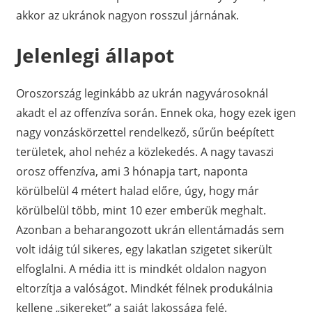
akkor az ukránok nagyon rosszul járnának.
Jelenlegi állapot
Oroszország leginkább az ukrán nagyvárosoknál
akadt el az offenzíva során. Ennek oka, hogy ezek igen
nagy vonzáskörzettel rendelkező, sűrűn beépített
területek, ahol nehéz a közlekedés. A nagy tavaszi
orosz offenzíva, ami 3 hónapja tart, naponta
körülbelül 4 métert halad előre, úgy, hogy már
körülbelül több, mint 10 ezer emberük meghalt.
Azonban a beharangozott ukrán ellentámadás sem
volt idáig túl sikeres, egy lakatlan szigetet sikerült
elfoglalni. A média itt is mindkét oldalon nagyon
eltorzítja a valóságot. Mindkét félnek produkálnia
kellene „sikereket” a saját lakossága felé.