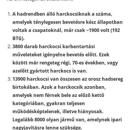
A hadrendben álló harckocsiknak a száma,
amelyek ténylegesen bevetésre kész állapotban
voltak a csapatoknál, már csak ~1900 volt (192
BTG).
3800 darab harckocsi karbantartási
műveleteket igényelne bevetés előtt. Ezek
között már rengeteg régi, 70-es években, vagy
azelőtt gyártott harckocs is van.
13900 harckocsi van összesen az orosz hadsereg
birtokában. Azok a harckocsik azonban,
amelyek nem férnek bele az előző kettő
kategóriában, gyakran teljesen
működésképtelenek, illetve hiányosak.
Legalább 8000 olyan jármű van, amelynek ipari
nagyjavításra lenne szüksége.