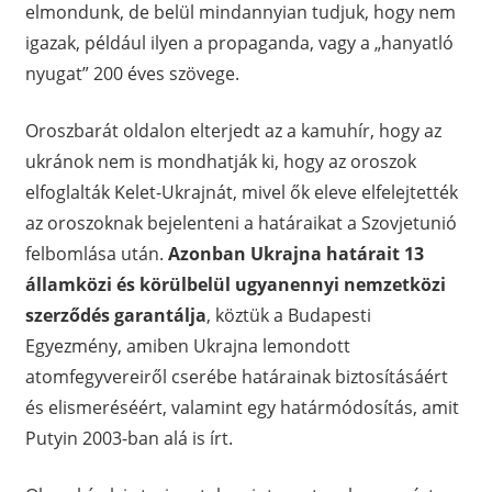
elmondunk, de belül mindannyian tudjuk, hogy nem
igazak, például ilyen a propaganda, vagy a „hanyatló
nyugat” 200 éves szövege.
Oroszbarát oldalon elterjedt az a kamuhír, hogy az
ukránok nem is mondhatják ki, hogy az oroszok
elfoglalták Kelet-Ukrajnát, mivel ők eleve elfelejtették
az oroszoknak bejelenteni a határaikat a Szovjetunió
felbomlása után.
Azonban Ukrajna határait 13
államközi és körülbelül ugyanennyi nemzetközi
szerződés garantálja
, köztük a Budapesti
Egyezmény, amiben Ukrajna lemondott
atomfegyvereiről cserébe határainak biztosításáért
és elismeréséért, valamint egy határmódosítás, amit
Putyin 2003-ban alá is írt.