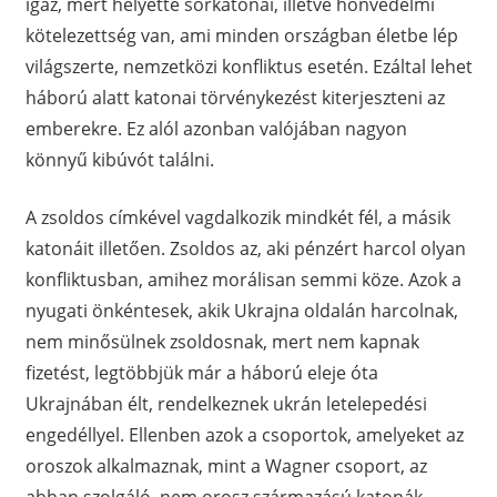
igaz, mert helyette sorkatonai, illetve honvédelmi
kötelezettség van, ami minden országban életbe lép
világszerte, nemzetközi konfliktus esetén. Ezáltal lehet
háború alatt katonai törvénykezést kiterjeszteni az
emberekre. Ez alól azonban valójában nagyon
könnyű kibúvót találni.
A zsoldos címkével vagdalkozik mindkét fél, a másik
katonáit illetően. Zsoldos az, aki pénzért harcol olyan
konfliktusban, amihez morálisan semmi köze. Azok a
nyugati önkéntesek, akik Ukrajna oldalán harcolnak,
nem minősülnek zsoldosnak, mert nem kapnak
fizetést, legtöbbjük már a háború eleje óta
Ukrajnában élt, rendelkeznek ukrán letelepedési
engedéllyel. Ellenben azok a csoportok, amelyeket az
oroszok alkalmaznak, mint a Wagner csoport, az
abban szolgáló, nem orosz származású katonák