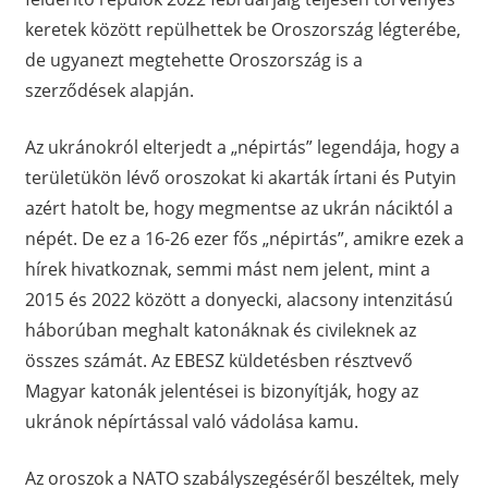
keretek között repülhettek be Oroszország légterébe,
de ugyanezt megtehette Oroszország is a
szerződések alapján.
Az ukránokról elterjedt a „népirtás” legendája, hogy a
területükön lévő oroszokat ki akarták írtani és Putyin
azért hatolt be, hogy megmentse az ukrán náciktól a
népét. De ez a 16-26 ezer fős „népirtás”, amikre ezek a
hírek hivatkoznak, semmi mást nem jelent, mint a
2015 és 2022 között a donyecki, alacsony intenzitású
háborúban meghalt katonáknak és civileknek az
összes számát. Az EBESZ küldetésben résztvevő
Magyar katonák jelentései is bizonyítják, hogy az
ukránok népírtással való vádolása kamu.
Az oroszok a NATO szabályszegéséről beszéltek, mely