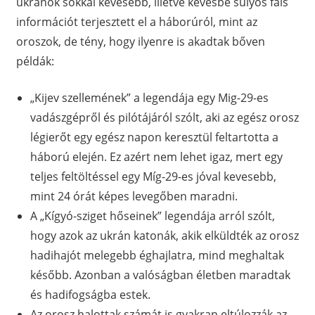
ukránok sokkal kevesebb, illetve kevésbé súlyos fals
információt terjesztett el a háborúról, mint az
oroszok, de tény, hogy ilyenre is akadtak bőven
példák:
„Kijev szellemének” a legendája egy Mig-29-es
vadászgépről és pilótájáról szólt, aki az egész orosz
légierőt egy egész napon keresztül feltartotta a
háború elején. Ez azért nem lehet igaz, mert egy
teljes feltöltéssel egy Míg-29-es jóval kevesebb,
mint 24 órát képes levegőben maradni.
A „Kígyó-sziget hőseinek” legendája arról szólt,
hogy azok az ukrán katonák, akik elküldték az orosz
hadihajót melegebb éghajlatra, mind meghaltak
később. Azonban a valóságban életben maradtak
és hadifogságba estek.
Az orosz halottak számát is gyakran eltúlozzák az