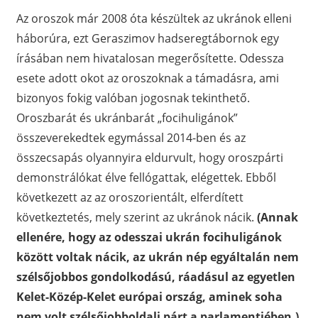
Az oroszok már 2008 óta készültek az ukránok elleni
háborúra, ezt Geraszimov hadseregtábornok egy
írásában nem hivatalosan megerősítette. Odessza
esete adott okot az oroszoknak a támadásra, ami
bizonyos fokig valóban jogosnak tekinthető.
Oroszbarát és ukránbarát „focihuligánok”
összeverekedtek egymással 2014-ben és az
összecsapás olyannyira eldurvult, hogy oroszpárti
demonstrálókat élve fellógattak, elégettek. Ebből
következett az az oroszorientált, elferdített
következtetés, mely szerint az ukránok nácik.
(Annak
ellenére, hogy az odesszai ukrán focihuligánok
között voltak nácik, az ukrán nép egyáltalán nem
szélsőjobbos gondolkodású, ráadásul az egyetlen
Kelet-Közép-Kelet európai ország, aminek soha
nem volt szélsőjobboldali párt a parlamentjében.)