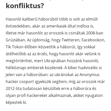
konfliktus?
Hasonló kaliberű háborúból több is volt az elmúlt
évtizedekben, akár az amerikaiak által indítva is,
illetve már hasonlót az oroszok is csináltak 2008-ban
Grúziában. Az újdonság, hogy Twitteren, Facebookon,
Tik Tokon élőben közvetítik a háborút, így sokkal
átélhetőbb az az érzés, hogy hasonló akár velünk is
megtörténhet, mert Ukrajnában hozzánk hasonló,
hétköznapi emberek küzdenek. A kiber hadviselés is
jelen van a háborúban: az ukránokat az Anonymus
hacker csoport igyekszik segíteni, míg az oroszok már
2012 óta tudatosan készültek erre a háborúra és
olyan profi hackereket alkalmaznak, akiket nyugaton
képeztek ki.