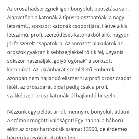
Az orosz hadseregnek igen bonyolult beosztása van.
Alapvetően a katonák 2 típusra oszthatóak: a nagy
létszámÚ, sorozott katonák csoportjára, illetve a kis
létszámú, profi, szerződéses katonákból álló, nagyon
jól felszerelt csapatokra. Az sorozott alakulatok az
oroszok gyakran kisebbségiekkel töltik fel, ugyanis
sokszor használják „golyófogónak” a sorozott
katonákat. Az ukránbarát szemléletű emberek
azonban nem hajlandó elismerni a profi orosz csapat
létét, az oroszbarát oldal pedig csak a profi,
szakképzett orosz katonákról hajlandó beszélni.
Nézzünk egy példát arról, mennyire bonyolult átlátni
a számok mögötti valóságot! Egy nappal a háború
előtt az orosz harckocsik száma: 13900, de érdemes
három kategóriát elkülöníteni: