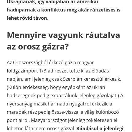
Ukrajnának, így valójában az amerikai
hadiiparnak a konfliktus még akár ráfizetéses is
lehet rövid távon.
Mennyire vagyunk ráutalva
az orosz gázra?
Az Oroszországból érkező gáz a magyar
földgázimport 1/3-ad részét tette ki az előadás
napján, ami jelenleg csak Szerbián keresztül érkezik.
(Külön érdekesség, hogy egyébként az ukrán
hadseregnek pedig exportálunk jelenleg gázolajat.) A
nyersanyag másik harmada nyugatról érkezik, a
maradék rész pedig össze-vissza, a világ különböző
pontjairól. Magyarországot jelenleg tökéletesen el
lehetne látni nem-orosz gázzal.
Ráadásul a jelenlegi