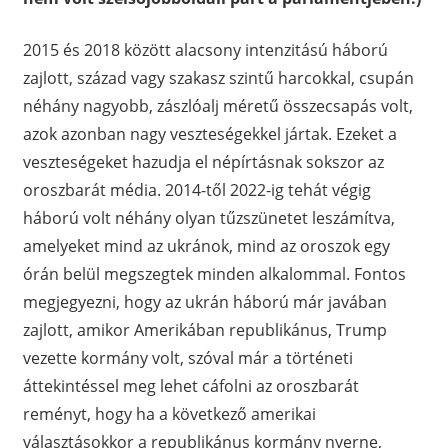
2015 és 2018 között alacsony intenzitású háború
zajlott, század vagy szakasz szintű harcokkal, csupán
néhány nagyobb, zászlóalj méretű összecsapás volt,
azok azonban nagy veszteségekkel jártak. Ezeket a
veszteségeket hazudja el népírtásnak sokszor az
oroszbarát média. 2014-től 2022-ig tehát végig
háború volt néhány olyan tűzszünetet leszámítva,
amelyeket mind az ukránok, mind az oroszok egy
órán belül megszegtek minden alkalommal. Fontos
megjegyezni, hogy az ukrán háború már javában
zajlott, amikor Amerikában republikánus, Trump
vezette kormány volt, szóval már a történeti
áttekintéssel meg lehet cáfolni az oroszbarát
reményt, hogy ha a következő amerikai
választásokkor a republikánus kormány nyerne,