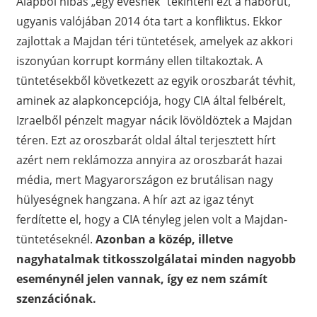
Alapból hibás „egy évesnek” tekinteni ezt a háborút,
ugyanis valójában 2014 óta tart a konfliktus. Ekkor
zajlottak a Majdan téri tüntetések, amelyek az akkori
iszonyúan korrupt kormány ellen tiltakoztak. A
tüntetésekből következett az egyik oroszbarát tévhit,
aminek az alapkoncepciója, hogy CIA által felbérelt,
Izraelből pénzelt magyar nácik lövöldöztek a Majdan
téren. Ezt az oroszbarát oldal által terjesztett hírt
azért nem reklámozza annyira az oroszbarát hazai
média, mert Magyarországon ez brutálisan nagy
hülyeségnek hangzana. A hír azt az igaz tényt
ferdítette el, hogy a CIA tényleg jelen volt a Majdan-
tüntetéseknél.
Azonban a közép, illetve
nagyhatalmak titkosszolgálatai minden nagyobb
eseménynél jelen vannak, így ez nem számít
szenzációnak.