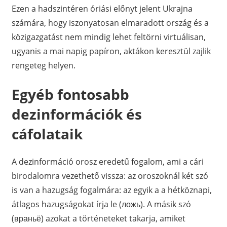
Ezen a hadszintéren óriási előnyt jelent Ukrajna
számára, hogy iszonyatosan elmaradott ország és a
közigazgatást nem mindig lehet feltörni virtuálisan,
ugyanis a mai napig papíron, aktákon keresztül zajlik
rengeteg helyen.
Egyéb fontosabb
dezinformációk és
cáfolataik
A dezinformáció orosz eredetű fogalom, ami a cári
birodalomra vezethető vissza: az oroszoknál két szó
is van a hazugság fogalmára: az egyik a a hétköznapi,
átlagos hazugságokat írja le (ложь). A másik szó
(враньё) azokat a történeteket takarja, amiket