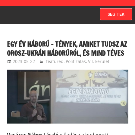
SEGÍTEK
EGY ÉV HÁBORÚ – TÉNYEK, AMIKET TUDSZ AZ
OROSZ-UKRÁN HÁBORÚRÓL, ÉS MIND TÉVES
2023-05-22
langdavid
featured
,
Politizálás
,
VII. kerület
Vasárus Gábor
László
előadása a budapesti