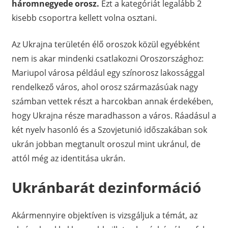
háromnegyede orosz.
Ezt a kategóriát legalább 2
kisebb csoportra kellett volna osztani.
Az Ukrajna területén élő oroszok közül egyébként
nem is akar mindenki csatlakozni Oroszországhoz:
Mariupol városa például egy színorosz lakossággal
rendelkező város, ahol orosz származásúak nagy
számban vettek részt a harcokban annak érdekében,
hogy Ukrajna része maradhasson a város. Ráadásul a
két nyelv hasonló és a Szovjetunió időszakában sok
ukrán jobban megtanult oroszul mint ukránul, de
attól még az identitása ukrán.
Ukránbarát dezinformáció
Akármennyire objektíven is vizsgáljuk a témát, az