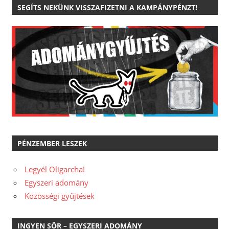
SEGÍTS NEKÜNK VISSZAFIZETNI A KAMPÁNYPÉNZT!
PÉNZEMBER LESZEK
Legyél Oligarcha!
Egyszeri adomány
Közösségi gyűjtések
INGYEN SÖR – EGYSZERI ADOMÁNY