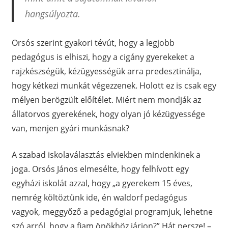
hangsúlyozta.
Orsós szerint gyakori tévút, hogy a legjobb
pedagógus is elhiszi, hogy a cigány gyerekeket a
rajzkészségük, kézügyességük arra predesztinálja,
hogy kétkezi munkát végezzenek. Holott ez is csak egy
mélyen berögzült előítélet. Miért nem mondják az
állatorvos gyerekének, hogy olyan jó kézügyessége
van, menjen gyári munkásnak?
A szabad iskolaválasztás elviekben mindenkinek a
joga. Orsós János elmesélte, hogy felhívott egy
egyházi iskolát azzal, hogy „a gyerekem 15 éves,
nemrég költöztünk ide, én waldorf pedagógus
vagyok, meggyőző a pedagógiai programjuk, lehetne
szó arról, hogy a fiam önökhöz járjon?” Hát persze! –