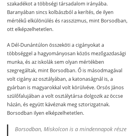
szakadékot a többségi társadalom irányába.
Baranyában sincs kolbászból a kerítés, de ilyen
mértékű elkülönülés és rasszizmus, mint Borsodban,
ott elképzelhetetlen.
A Dél-Dunántúlon összeköti a cigányokat a
többséggel a hagyományosan közös mezőgazdasági
munka, és az iskolák sem olyan mértékben
szegregáltak, mint Borsodban. Ő is másodmagával
volt cigány az osztályában, a katonaságnál is, a
gyárban is magyarokkal volt körülvéve. Orsós János
szülőfalujában a volt osztálytársa dolgozik az öccse
házán, és együtt kávéznak meg sztorizgatnak.
Borsodban ilyen elképzelhetetlen.
Borsodban, Miskolcon is a mindennapok része