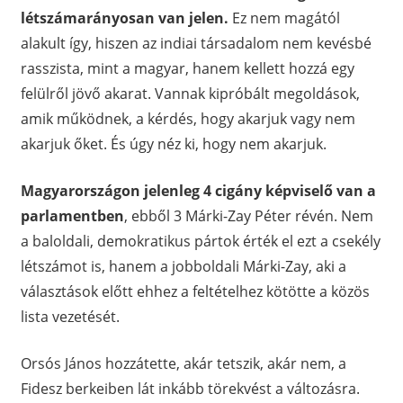
létszámarányosan van jelen.
Ez nem magától
alakult így, hiszen az indiai társadalom nem kevésbé
rasszista, mint a magyar, hanem kellett hozzá egy
felülről jövő akarat. Vannak kipróbált megoldások,
amik működnek, a kérdés, hogy akarjuk vagy nem
akarjuk őket. És úgy néz ki, hogy nem akarjuk.
Magyarországon jelenleg 4 cigány képviselő van a
parlamentben
, ebből 3 Márki-Zay Péter révén. Nem
a baloldali, demokratikus pártok érték el ezt a csekély
létszámot is, hanem a jobboldali Márki-Zay, aki a
választások előtt ehhez a feltételhez kötötte a közös
lista vezetését.
Orsós János hozzátette, akár tetszik, akár nem, a
Fidesz berkeiben lát inkább törekvést a változásra.