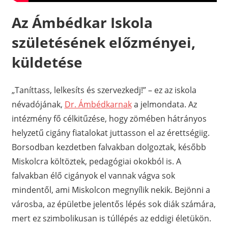
Az Ámbédkar Iskola
születésének előzményei,
küldetése
„Taníttass, lelkesíts és szervezkedj!” – ez az iskola
névadójának,
Dr. Ámbédkarnak
a jelmondata. Az
intézmény fő célkitűzése, hogy zömében hátrányos
helyzetű cigány fiatalokat juttasson el az érettségiig.
Borsodban kezdetben falvakban dolgoztak, később
Miskolcra költöztek, pedagógiai okokból is. A
falvakban élő cigányok el vannak vágva sok
mindentől, ami Miskolcon megnyílik nekik. Bejönni a
városba, az épületbe jelentős lépés sok diák számára,
mert ez szimbolikusan is túllépés az eddigi életükön.