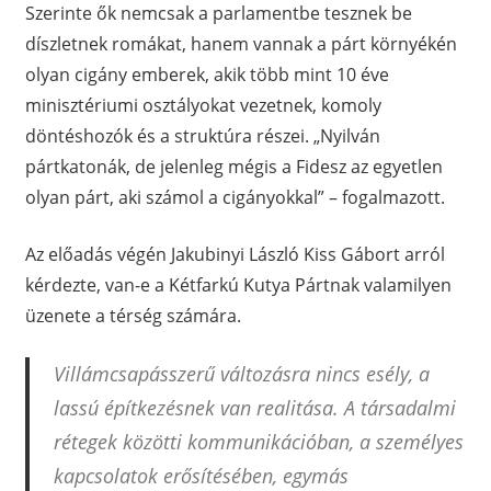
Szerinte ők nemcsak a parlamentbe tesznek be
díszletnek romákat, hanem vannak a párt környékén
olyan cigány emberek, akik több mint 10 éve
minisztériumi osztályokat vezetnek, komoly
döntéshozók és a struktúra részei. „Nyilván
pártkatonák, de jelenleg mégis a Fidesz az egyetlen
olyan párt, aki számol a cigányokkal” – fogalmazott.
Az előadás végén Jakubinyi László Kiss Gábort arról
kérdezte, van-e a Kétfarkú Kutya Pártnak valamilyen
üzenete a térség számára.
Villámcsapásszerű változásra nincs esély, a
lassú építkezésnek van realitása. A társadalmi
rétegek közötti kommunikációban, a személyes
kapcsolatok erősítésében, egymás