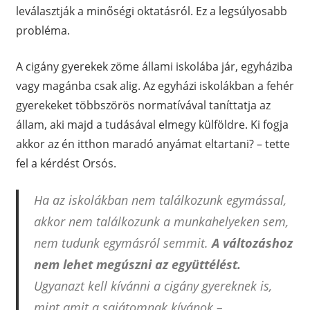
leválasztják a minőségi oktatásról. Ez a legsúlyosabb
probléma.
A cigány gyerekek zöme állami iskolába jár, egyháziba
vagy magánba csak alig. Az egyházi iskolákban a fehér
gyerekeket többszörös normatívával taníttatja az
állam, aki majd a tudásával elmegy külföldre. Ki fogja
akkor az én itthon maradó anyámat eltartani? – tette
fel a kérdést Orsós.
Ha az iskolákban nem találkozunk egymással,
akkor nem találkozunk a munkahelyeken sem,
nem tudunk egymásról semmit.
A változáshoz
nem lehet megúszni az együttélést.
Ugyanazt kell kívánni a cigány gyereknek is,
mint amit a sajátomnak kívánok –