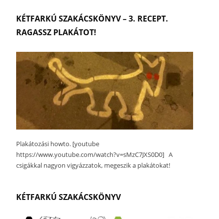
KÉTFARKÚ SZAKÁCSKÖNYV – 3. RECEPT.
RAGASSZ PLAKÁTOT!
Plakátozási howto. [youtube
https://www.youtube.com/watch?v=sMzC7JXS0D0] A
csigákkal nagyon vigyázzatok, megeszik a plakátokat!
KÉTFARKÚ SZAKÁCSKÖNYV