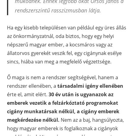
működnek. Ennek legfőbb okát Orsós János a
rendszerszintű rasszizmusban látja.
Ha egy kisebb településen van például egy üres állás
az önkormányzatnál, oda biztos, hogy egy helyi
népszerű magyar ember, a kocsmáros vagy az
állatorvos gyerekét veszik fel, egy cigánynak esélye
sincs, hiába van meg a megfelelő végzettsége.
Ő maga is nem a rendszer segítségével, hanem a
rendszer ellenében, a
társadalmi igény ellenében
érte el, amit elért.
30 év után is ugyanazok az
emberek vezetik a felzárkóztató programokat
cigány munkatársak nélkül, a cigány emberek
megkérdezése nélkül.
Nem az a baj, hangsúlyozta,
hogy magyar emberek is foglalkoznak a cigányok