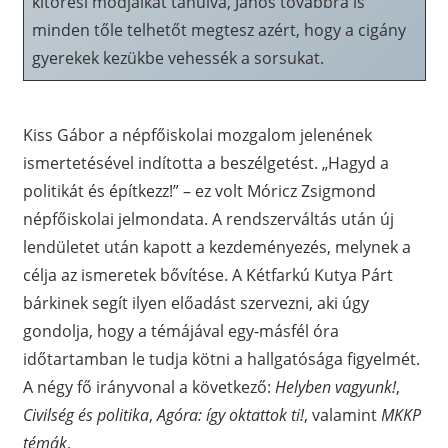
kitörési módjaikat tanulva, János továbbra is
minden tőle telhetőt megtesz azért, hogy a cigány
gyerekek kezükbe vehessék a sorsukat.
Kiss Gábor a népfőiskolai mozgalom jelenének
ismertetésével indította a beszélgetést. „Hagyd a
politikát és építkezz!” – ez volt Móricz Zsigmond
népfőiskolai jelmondata. A rendszerváltás után új
lendületet után kapott a kezdeményezés, melynek a
célja az ismeretek bővítése. A Kétfarkú Kutya Párt
bárkinek segít ilyen előadást szervezni, aki úgy
gondolja, hogy a témájával egy-másfél óra
időtartamban le tudja kötni a hallgatósága figyelmét.
A négy fő irányvonal a következő:
Helyben vagyunk!
,
Civilség és politika
,
Agóra: így oktattok ti!
, valamint
MKKP
témák
.