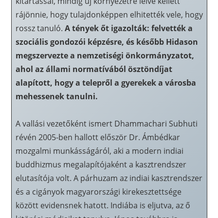
kitartással, mindig új környezetre lelve kellett
rájönnie, hogy tulajdonképpen elhitették vele, hogy
rossz tanuló.
A tények őt igazolták: felvették a
szociális gondozói képzésre, és később Hidason
megszervezte a nemzetiségi önkormányzatot,
ahol az állami normatívából ösztöndíjat
alapított, hogy a telepről a gyerekek a városba
mehessenek tanulni.
A vallási vezetőként ismert Dhammachari Subhuti
révén 2005-ben hallott először Dr. Ámbédkar
mozgalmi munkásságáról, aki a modern indiai
buddhizmus megalapítójaként a kasztrendszer
elutasítója volt. A párhuzam az indiai kasztrendszer
és a cigányok magyarországi kirekesztettsége
között evidensnek hatott. Indiába is eljutva, az ő