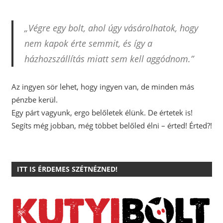
„Végre egy bolt, ahol úgy vásárolhatok, hogy
nem kapok érte semmit, és így a
házhozszállítás miatt sem kell aggódnom.”
Az ingyen sör lehet, hogy ingyen van, de minden más
pénzbe kerül.
Egy párt vagyunk, ergo belőletek élünk. De értetek is!
Segíts még jobban, még többet belőled élni – érted! Érted?!
ITT IS ÉRDEMES SZÉTNÉZNED!