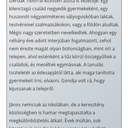
Derdák Tiborral közösen azóta is vezetője. Egy
kilenctagú család negyedik gyermekeként, egy
huszonöt négyzetméteres vályogviskóban laktak,
testvéreivel szalmazsákokon, vagy a földön aludtak.
Mégis nagy szeretetben nevelkedtek. Ahogyan egy
néhány éve adott interjúban fogalmazott, sehol
nem érezte magát olyan biztonságban, mint ott a
telepen, ahol esténként a tűz körül összegyűltek a
családok, és meséltek egymásnak. A tanulás
tiszteletét az édesapjától látta, aki maga tanította
gyermekeit írni, olvasni. Gondja volt rá, hogy
kijussanak a telepről.
János nemcsak az iskolában, de a keresztény
közösségben is hamar megtapasztalta a
megkülönböztetés átkait. Évek múltán, sok