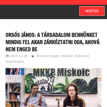
SEGÍTEK
ORSÓS JÁNOS: A TÁRSADALOM BENNÜNKET
MINDIG FEL AKAR ZÁRKÓZTATNI ODA, AHOVÁ
NEM ENGED BE
2023-02-09
langdavid
Borsod megye
,
előadás
,
featured
,
Népfőiskola