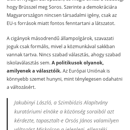
hogy Brüsszel meg Soros. Szerinte a demokráciára
Magyarországon nincsen társadalmi igény, csak az
EU-s források miatt fontos fenntartani a látszatot.
A cigányok másodrendű állampolgárok, szavazati
joguk csak formális, mivel a közmunkával sakkban
vannak tartva. Nincs szabad választás, ahogy szabad
iskolaválasztás sem.
A politikusok olyanok,
amilyenek a választóik.
Az Európai Uniónak is
könnyebb szemet hunyni, mint ténylegesen odahatni
a változásért.
Jakubinyi László, a Szimbiózis Alapítvány
kuratóriumi elnöke a közönség soraiból azt
kérdezte, tapasztalt-e Orsós János valamilyen
változást Miskolcon a jelenlegi, ellenzéki