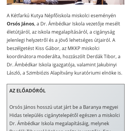
A Kétfarkú Kutya Népfőiskola miskolci eseményén
Orsós János
, a Dr. Ámbédkar Iskola vezetője mesélt
életútjáról, az iskola megalapításáról, a cigányság
jelenlegi helyzetről és a jövő lehetséges útjairól. A
beszélgetést Kiss Gábor, az MKKP miskolci
koordinátora moderálta, hozzászólt Derdák Tibor, a
Dr. Ámbédkar Iskola igazgatója, valamint Jakubinyi
László, a Szimbiózis Alapítvány kuratóriumi elnöke is.
AZ ELŐADÓRÓL
Orsós János hosszú utat járt be a Baranya megyei
Hidas település cigánytelepétől egészen a miskolci
Dr. Ámbédkar Iskola megalapításáig, melynek