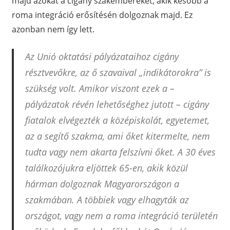
majd azokat a cigány szakembereket, akik később a
roma integráció erősítésén dolgoznak majd. Ez
azonban nem így lett.
Az Unió oktatási pályázataihoz cigány
résztvevőkre, az ő szavaival „indikátorokra” is
szükség volt. Amikor viszont ezek a –
pályázatok révén lehetőséghez jutott – cigány
fiatalok elvégezték a középiskolát, egyetemet,
az a segítő szakma, ami őket kitermelte, nem
tudta vagy nem akarta felszívni őket. A 30 éves
találkozójukra eljöttek 65-en, akik közül
hárman dolgoznak Magyarországon a
szakmában. A többiek vagy elhagyták az
országot, vagy nem a roma integráció területén