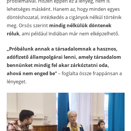
problémáival. Hiszen éppen ez a lényeg, nem is
lehetséges másként. Hanem az, hogy minden egyes
döntéshozatal, intézkedés a cigányok nélkül történik
meg. Orsós szerint
mindig nélkülük döntenek
róluk
, ami például Indiában már nem elképzelhető.
„Próbálunk annak a társadalomnak a hasznos,
adófizető állampolgárai lenni, amely társadalom
bennünket mindig fel akar zárkóztatni oda,
ahová nem enged be”
– foglalta össze frappánsan a
lényeget.