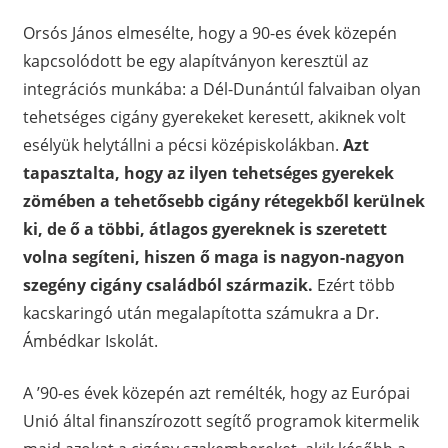
Orsós János elmesélte, hogy a 90-es évek közepén
kapcsolódott be egy alapítványon keresztül az
integrációs munkába: a Dél-Dunántúl falvaiban olyan
tehetséges cigány gyerekeket keresett, akiknek volt
esélyük helytállni a pécsi középiskolákban.
Azt
tapasztalta, hogy az ilyen tehetséges gyerekek
zömében a tehetősebb cigány rétegekből kerülnek
ki, de ő a többi, átlagos gyereknek is szeretett
volna segíteni, hiszen ő maga is nagyon-nagyon
szegény cigány családból származik.
Ezért több
kacskaringó után megalapította számukra a Dr.
Ámbédkar Iskolát.
A ’90-es évek közepén azt remélték, hogy az Európai
Unió által finanszírozott segítő programok kitermelik