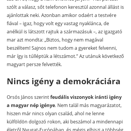
szólt a válasz, sőt telefonon keresztül azonnal állást is
ajánlottak neki. Azonban amikor odaért a testvére
fiával – igaz, hogy volt egy vastag nyaklánca, de
anélkül is látszott rajtuk a származásuk –, az igazgató
mar azt mondta: „Biztos, hogy nem magával
beszéltem! Sajnos nem tudom a gyereket felvenni,
már így is túlléptük a létszámot.” Az utánuk következő
magyart persze felvették.
Nincs igény a demokráciára
Orsós János szerint
feudális viszonyok iránti igény
a magyar nép igénye
. Nem talál más magyarázatot,
hiszen már nincs olyan család, ahol ne lenne
külföldön dolgozó rokon, aki beszámol a mindennapi
életről Nyugat-Európában, és mégis elhiszi a többség,