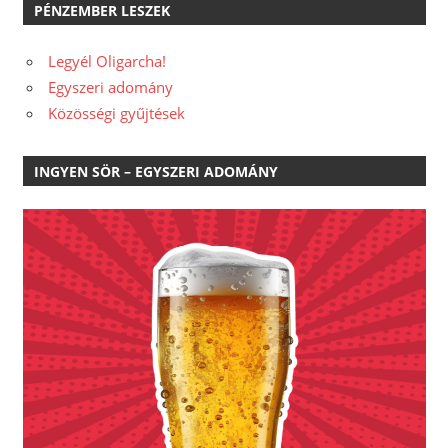
PÉNZEMBER LESZEK
Legyél Oligarcha!
Egyszeri adomány
Közösségi gyűjtések
INGYEN SÖR – EGYSZERI ADOMÁNY