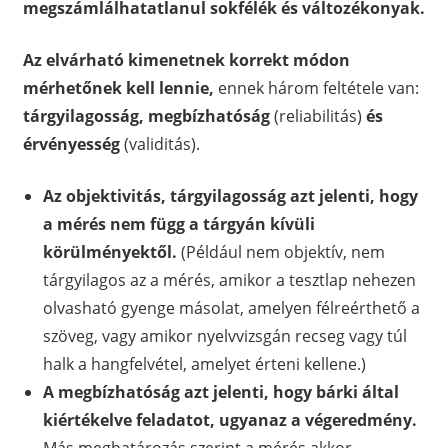
megszámlálhatatlanul sokfélék és változékonyak.
Az elvárható kimenetnek korrekt módon
mérhetőnek kell lennie,
ennek három feltétele van:
tárgyilagosság, megbízhatóság
(reliabilitás)
és
érvényesség
(validitás).
Az objektivitás, tárgyilagosság azt jelenti, hogy
a mérés nem függ a tárgyán kívüli
körülményektől.
(Például nem objektív, nem
tárgyilagos az a mérés, amikor a tesztlap nehezen
olvasható gyenge másolat, amelyen félreérthető a
szöveg, vagy amikor nyelvvizsgán recseg vagy túl
halk a hangfelvétel, amelyet érteni kellene.)
A megbízhatóság azt jelenti, hogy bárki által
kiértékelve feladatot, ugyanaz a végeredmény.
Más meghatározás szerint a mérés akkor