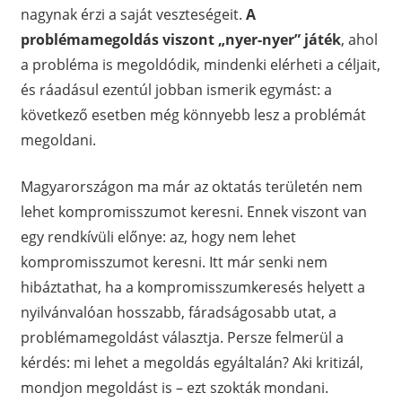
nagynak érzi a saját veszteségeit.
A
problémamegoldás viszont „nyer-nyer” játék
, ahol
a probléma is megoldódik, mindenki elérheti a céljait,
és ráadásul ezentúl jobban ismerik egymást: a
következő esetben még könnyebb lesz a problémát
megoldani.
Magyarországon ma már az oktatás területén nem
lehet kompromisszumot keresni. Ennek viszont van
egy rendkívüli előnye: az, hogy nem lehet
kompromisszumot keresni. Itt már senki nem
hibáztathat, ha a kompromisszumkeresés helyett a
nyilvánvalóan hosszabb, fáradságosabb utat, a
problémamegoldást választja. Persze felmerül a
kérdés: mi lehet a megoldás egyáltalán? Aki kritizál,
mondjon megoldást is – ezt szokták mondani.