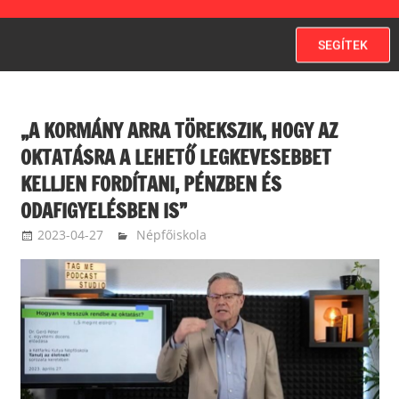
SEGÍTEK
„A KORMÁNY ARRA TÖREKSZIK, HOGY AZ
OKTATÁSRA A LEHETŐ LEGKEVESEBBET
KELLJEN FORDÍTANI, PÉNZBEN ÉS
ODAFIGYELÉSBEN IS”
2023-04-27
langdavid
Népfőiskola