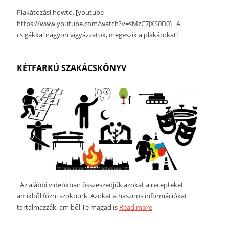
Plakátozási howto. [youtube
https://www.youtube.com/watch?v=sMzC7JXS0D0] A
csigákkal nagyon vigyázzatok, megeszik a plakátokat!
KÉTFARKÚ SZAKÁCSKÖNYV
Az alábbi videókban összeszedjük azokat a recepteket
amikből főzni szoktunk. Azokat a hasznos információkat
tartalmazzák, amiből Te magad is
Read more