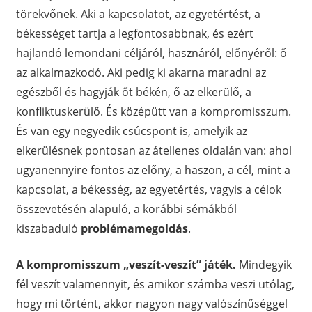
törekvőnek. Aki a kapcsolatot, az egyetértést, a
békességet tartja a legfontosabbnak, és ezért
hajlandó lemondani céljáról, hasznáról, előnyéről: ő
az alkalmazkodó. Aki pedig ki akarna maradni az
egészből és hagyják őt békén, ő az elkerülő, a
konfliktuskerülő. És középütt van a kompromisszum.
És van egy negyedik csúcspont is, amelyik az
elkerülésnek pontosan az átellenes oldalán van: ahol
ugyanennyire fontos az előny, a haszon, a cél, mint a
kapcsolat, a békesség, az egyetértés, vagyis a célok
összevetésén alapuló, a korábbi sémákból
kiszabaduló
problémamegoldás
.
A kompromisszum „veszít-veszít” játék.
Mindegyik
fél veszít valamennyit, és amikor számba veszi utólag,
hogy mi történt, akkor nagyon nagy valószínűséggel