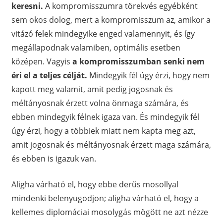
keresni.
A kompromisszumra törekvés egyébként
sem okos dolog, mert a kompromisszum az, amikor a
vitázó felek mindegyike enged valamennyit, és így
megállapodnak valamiben, optimális esetben
középen. Vagyis
a kompromisszumban senki nem
éri el a teljes célját.
Mindegyik fél úgy érzi, hogy nem
kapott meg valamit, amit pedig jogosnak és
méltányosnak érzett volna önmaga számára, és
ebben mindegyik félnek igaza van. És mindegyik fél
úgy érzi, hogy a többiek miatt nem kapta meg azt,
amit jogosnak és méltányosnak érzett maga számára,
és ebben is igazuk van.
Aligha várható el, hogy ebbe derűs mosollyal
mindenki belenyugodjon; aligha várható el, hogy a
kellemes diplomáciai mosolygás mögött ne azt nézze