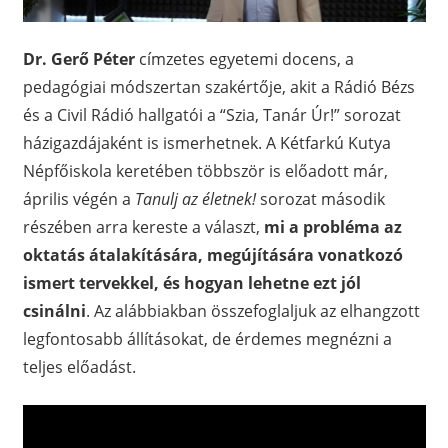
Dr. Gerő Péter
címzetes egyetemi docens, a
pedagógiai módszertan szakértője, akit a Rádió Bézs
és a Civil Rádió hallgatói a “Szia, Tanár Úr!” sorozat
házigazdájaként is ismerhetnek. A Kétfarkú Kutya
Népfőiskola keretében többször is előadott már,
április végén a
Tanulj az életnek!
sorozat második
részében arra kereste a választ,
mi a probléma az
oktatás átalakítására, megújítására vonatkozó
ismert tervekkel, és hogyan lehetne ezt jól
csinálni
. Az alábbiakban összefoglaljuk az elhangzott
legfontosabb állításokat, de érdemes megnézni a
teljes előadást.