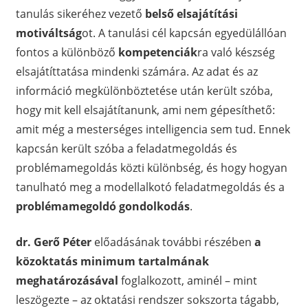
tanulás sikeréhez vezető
belső elsajátítási
motiváltság
ot. A tanulási cél kapcsán egyedülállóan
fontos a különböző
kompetenciák
ra való készség
elsajátíttatása mindenki számára. Az adat és az
információ megkülönböztetése után került szóba,
hogy mit kell elsajátítanunk, ami nem gépesíthető:
amit még a mesterséges intelligencia sem tud. Ennek
kapcsán került szóba a feladatmegoldás és
problémamegoldás közti különbség, és hogy hogyan
tanulható meg a modellalkotó feladatmegoldás és a
problémamegoldó gondolkodás
.
dr. Gerő Péter
előadásának további részében
a
közoktatás minimum tartalmának
meghatározásával
foglalkozott, aminél – mint
leszögezte – az oktatási rendszer sokszorta tágabb,