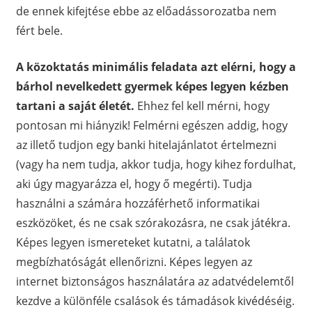
de ennek kifejtése ebbe az előadássorozatba nem
fért bele.
A közoktatás
minimális feladata azt elérni, hogy a
bárhol nevelkedett gyermek képes legyen kézben
tartani a saját életét.
Ehhez fel kell mérni, hogy
pontosan mi hiányzik! Felmérni egészen addig, hogy
az illető tudjon egy banki hitelajánlatot értelmezni
(vagy ha nem tudja, akkor tudja, hogy kihez fordulhat,
aki úgy magyarázza el, hogy ő megérti). Tudja
használni a számára hozzáférhető informatikai
eszközöket, és ne csak szórakozásra, ne csak játékra.
Képes legyen ismereteket kutatni, a találatok
megbízhatóságát ellenőrizni. Képes legyen az
internet biztonságos használatára az adatvédelemtől
kezdve a különféle csalások és támadások kivédéséig.