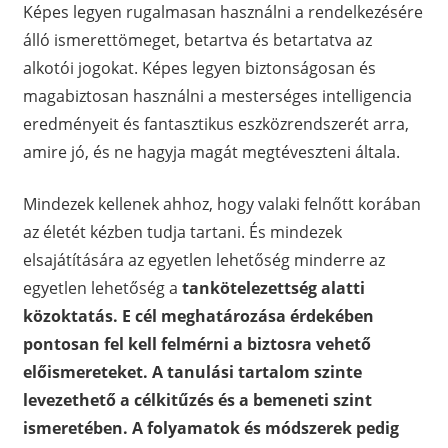
Képes legyen rugalmasan használni a rendelkezésére
álló ismerettömeget, betartva és betartatva az
alkotói jogokat. Képes legyen biztonságosan és
magabiztosan használni a mesterséges intelligencia
eredményeit és fantasztikus eszközrendszerét arra,
amire jó, és ne hagyja magát megtéveszteni általa.
Mindezek kellenek ahhoz, hogy valaki felnőtt korában
az életét kézben tudja tartani. És mindezek
elsajátítására az egyetlen lehetőség minderre az
egyetlen lehetőség a
tankötelezettség alatti
közoktatás. E cél meghatározása érdekében
pontosan fel kell felmérni a biztosra vehető
előismereteket. A tanulási tartalom szinte
levezethető a célkitűzés és a bemeneti szint
ismeretében.
A folyamatok és módszerek pedig