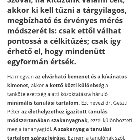
akkor ki kell tűzni a tárgyilagos,
megbízható és érvényes mérés
módszerét is: csak ettől válhat
pontossá a célkitűzés; csak így
érhető el, hogy mindenütt
egyformán értsék.
Ha megvan
az elvárható bemenet és a kívánatos
kimenet,
akkor
a kettő közti különbség
a
tankötelezettség alatti közoktatásra háruló
minimális tanulási tartalom.
Ezt nevezi dr. Geszti
Péter
az élethelyzethez igazított tanulás
módszertanában szakanyagnak,
ezzel különbözteti
meg a tananyagtól.
A szakanyag a tanulási
tartalom száraz leírása.
Ez nem a tanulónak szól,