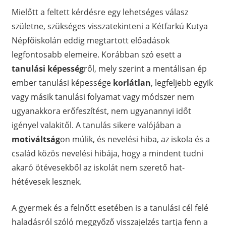
Mielőtt a feltett kérdésre egy lehetséges válasz
születne, szükséges visszatekinteni a Kétfarkú Kutya
Népfőiskolán eddig megtartott előadások
legfontosabb elemeire. Korábban szó esett a
tanulási képesség
ről, mely szerint a mentálisan ép
ember tanulási képessége
korlátlan
, legfeljebb egyik
vagy másik tanulási folyamat vagy módszer nem
ugyanakkora erőfeszítést, nem ugyanannyi időt
igényel valakitől. A tanulás sikere valójában a
motiváltság
on múlik, és nevelési hiba, az iskola és a
család közös nevelési hibája, hogy a mindent tudni
akaró ötévesekből az iskolát nem szerető hat-
hétévesek lesznek.
A gyermek és a felnőtt esetében is a tanulási cél felé
haladásról szóló meggyőző visszajelzés tartja fenn a