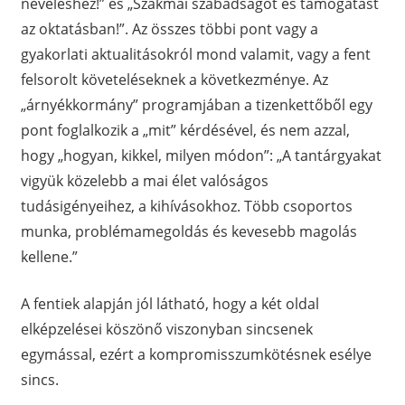
neveléshez!” és „Szakmai szabadságot és támogatást
az oktatásban!”. Az összes többi pont vagy a
gyakorlati aktualitásokról mond valamit, vagy a fent
felsorolt követeléseknek a következménye. Az
„árnyékkormány” programjában a tizenkettőből egy
pont foglalkozik a „mit” kérdésével, és nem azzal,
hogy „hogyan, kikkel, milyen módon”: „A tantárgyakat
vigyük közelebb a mai élet valóságos
tudásigényeihez, a kihívásokhoz. Több csoportos
munka, problémamegoldás és kevesebb magolás
kellene.”
A fentiek alapján jól látható, hogy a két oldal
elképzelései köszönő viszonyban sincsenek
egymással, ezért a kompromisszumkötésnek esélye
sincs.